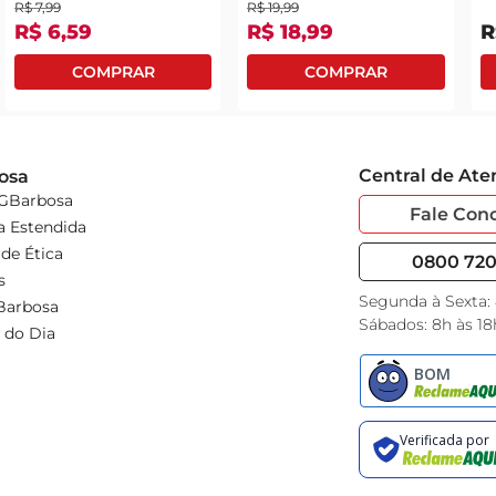
R$
7
,
99
R$
19
,
99
R$
6
,
59
R$
18
,
99
R
Central de At
osa
 GBarbosa
Fale Con
a Estendida
de Ética
0800 720 
s
Segunda à Sexta:
Barbosa
Sábados: 8h às 18
 do Dia