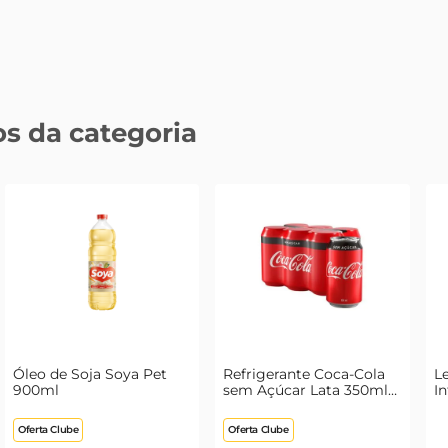
s da categoria
Óleo de Soja Soya Pet
Refrigerante Coca-Cola
Le
900ml
sem Açúcar Lata 350ml
In
com 6 Unidades Leve
Mais Pague Menos
Oferta Clube
Oferta Clube