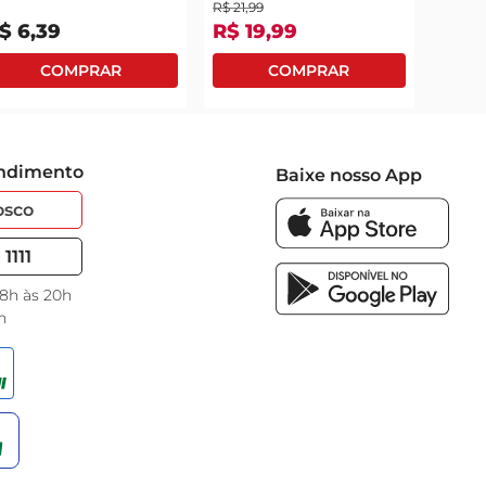
R$
21
,
99
$
6
,
39
R$
19
,
99
endimento
Baixe nosso App
osco
1111
 8h às 20h
h