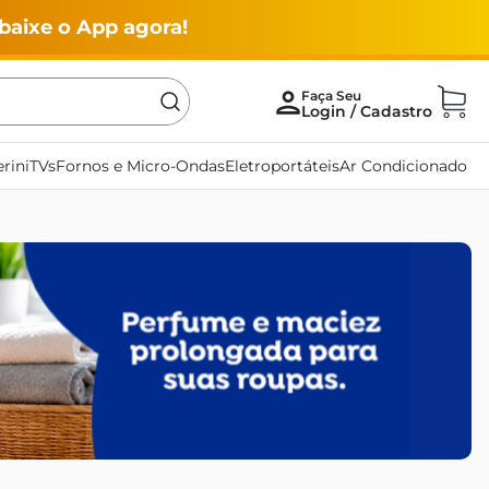
baixe o App agora!
rini
TVs
Fornos e Micro-Ondas
Eletroportáteis
Ar Condicionado