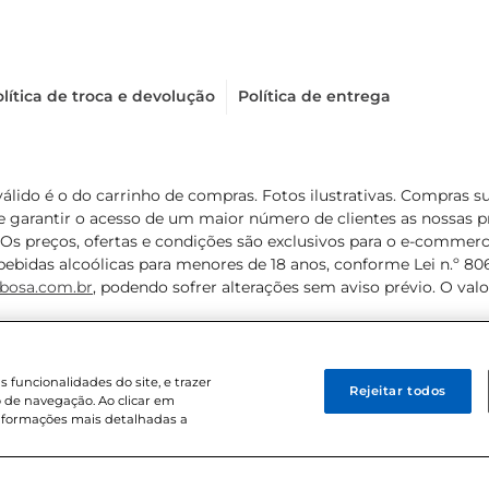
lítica de troca e devolução
Política de entrega
válido é o do carrinho de compras. Fotos ilustrativas. Compras 
de garantir o acesso de um maior número de clientes as nossa
 Os preços, ofertas e condições são exclusivos para o e-commerc
ebidas alcoólicas para menores de 18 anos, conforme Lei n.º 8069/
bosa.com.br
, podendo sofrer alterações sem aviso prévio. O va
funcionalidades do site, e trazer
Rejeitar todos
 de navegação. Ao clicar em
informações mais detalhadas a
8 . Sediada na Av. das Nações Unidas, 12.995, 21º andar, CEP: 04.578-000, 