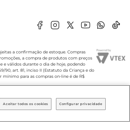
sujeitas a confirmação de estoque. Compras
s promoções, a compra de produtos com preços
e e válidos durante o dia de hoje, podendo
90, art. 81, inciso II (Estatuto da Criança e do
lor mínimo para as compras on-line é de R$
Aceitar todos os cookies
Configurar privacidade
Bairro Brooklin Paulista, na cidade de São Paulo - SP.