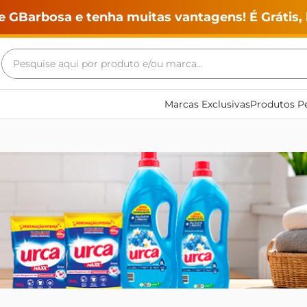
e GBarbosa e tenha muitas vantagens! É Grátis, 
Pesquise aqui por produto e/ou marca...
Termos mais buscados
Marcas Exclusivas
Produtos Pe
geladeira
maquina lavar
fogao
café
cerveja
frango
leite
vinho
leite pó