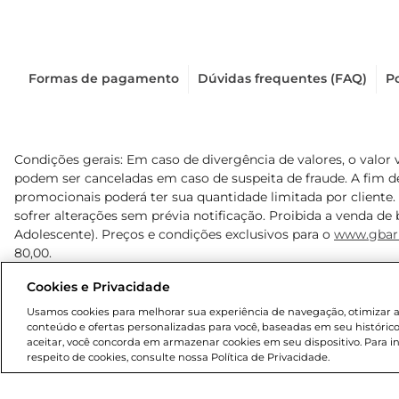
Formas de pagamento
Dúvidas frequentes (FAQ)
Po
Condições gerais: Em caso de divergência de valores, o valor 
podem ser canceladas em caso de suspeita de fraude. A fim 
promocionais poderá ter sua quantidade limitada por cliente.
sofrer alterações sem prévia notificação. Proibida a venda de b
Adolescente). Preços e condições exclusivos para o
www.gbar
80,00.
Cookies e Privacidade
© 2025 Copyright. Todos os direitos reservados Gbarbosa.
Usamos cookies para melhorar sua experiência de navegação, otimizar as 
conteúdo e ofertas personalizadas para você, baseadas em seu histórico
aceitar, você concorda em armazenar cookies em seu dispositivo. Para 
respeito de cookies, consulte nossa Política de Privacidade.
Cencosud Brasil Comercial SA.CNPJ sob n° 39.346.861/0350-3