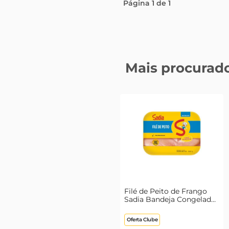
Página
1
de
1
Mais procurado
Filé de Peito de Frango
Sadia Bandeja Congelado
1kg
Oferta Clube