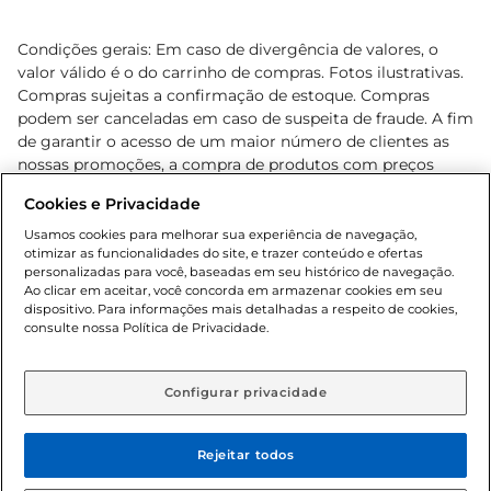
Condições gerais: Em caso de divergência de valores, o
valor válido é o do carrinho de compras. Fotos ilustrativas.
Compras sujeitas a confirmação de estoque. Compras
podem ser canceladas em caso de suspeita de fraude. A fim
de garantir o acesso de um maior número de clientes as
nossas promoções, a compra de produtos com preços
promocionais poderá ter sua quantidade limitada por
Cookies e Privacidade
cliente. Os preços, ofertas e condições são exclusivos para
o e-commerce e válidos durante o dia de hoje, podendo
Usamos cookies para melhorar sua experiência de navegação,
otimizar as funcionalidades do site, e trazer conteúdo e ofertas
sofrer alterações sem prévia notificação. Proibida a venda
personalizadas para você, baseadas em seu histórico de navegação.
de bebidas alcoólicas para menores de 18 anos, conforme
Ao clicar em aceitar, você concorda em armazenar cookies em seu
Lei n.º 8069/90, art. 81, inciso II (Estatuto da Criança e do
dispositivo. Para informações mais detalhadas a respeito de cookies,
Adolescente). Preços e condições exclusivos para o
consulte nossa Política de Privacidade.
www.gbarbosa.com.br
, podendo sofrer alterações sem
aviso prévio. O valor mínimo para as compras on-line é de
R$ 80,00.
Configurar privacidade
Rejeitar todos
© 2026 Copyright. Todos os direitos