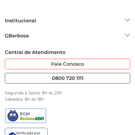
Institucional
Sobre o GBarbosa
GBarbosa
Grupo Cencosud
Trabalhe Conosco
Cartão GBarbosa
Central de Atendimento
Sobre Privacidade
Garantia Estendida
Portal do Fornecedo
Código de Ética
Fale Conosco
Nossas Lojas
Serviços
Cencosud Media
Blog GBarbosa
0800 720 1111
Black Friday
Encarte do Dia
Segunda à Sexta: 8h às 20h
Sábados: 8h às 18h