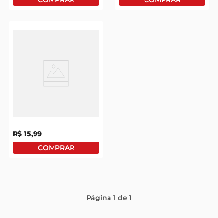
Maionese Sabores
Cepêra Cheddar
Squeeze 190g
R$
15
,
99
Página
1
de
1