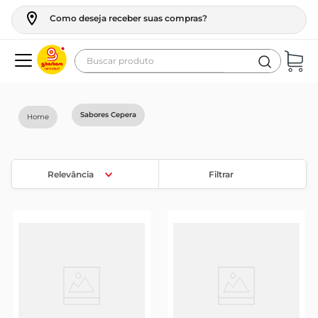
Como deseja receber suas compras?
Buscar produto
Termos mais buscados
geladeira
Sabores Cepera
maquina lavar
fogao
Relevância
Filtrar
café
cerveja
frango
vinho
leite
tv