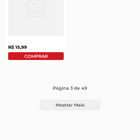
Saco Para Lixo Para Pia
E Banheiro Dover Roll
Pure Fresh Odor
Defense 10 Litros Com
R$
15
,
99
50 Unidades
Página
3
de
49
Mostrar Mais