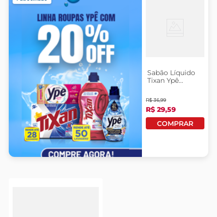
Sabão Líquido
Tixan Ypê
Primavera 3
Litros Grátis
R$
36
,
99
10% De
R$
29
,
59
Desconto