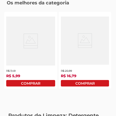
Os melhores da categoria
Água Sanitária Ypê 2
Sabão Em Pó Tixan Ypê
Litros
Primavera 1,6Kg
R$
7
,
49
R$
20
,
99
R$
5
,
99
R$
16
,
79
Produtos de Limpeza: Detergente,