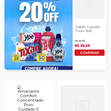
Sabão Líquido
Tixan Ypê
Primavera 3
Litros Grátis
R$
36
,
99
10% De
R$
29
,
59
Desconto