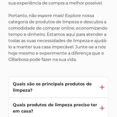
sua experiência de compra a melhor possível.
Portanto, não espere mais! Explore nossa
categoria de produtos de limpeza e descubra a
comodidade de comprar online, economizando
tempo e dinheiro. Estamos aqui para atender a
todas as suas necessidades de limpeza e ajudá-
lo a manter sua casa impecável. Junte-se a nós
hoje mesmo e experimente a diferença que o
GBarbosa pode fazer na sua vida.
Quais são os principais produtos de
limpeza?
Os principais
produtos de limpeza
incluem
Quais produtos de limpeza preciso ter
detergente
,
desinfetante
, água sanitária, sabão
em pó, desengordurante, limpadores multiuso,
em casa?
álcool, panos de limpeza, escovas e vassouras.