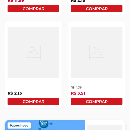
R$
11
,
99
R$
2
,
15
Detergente Radiante
Água Sanitária Ypê 1l
Maçã 500ml
R$
4
,
39
R$
2
,
15
R$
3
,
51
Patrocinado