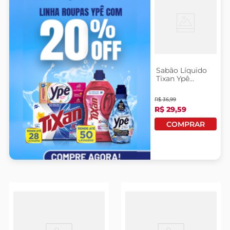
Sabão Líquido
Tixan Ypê
Primavera 3
Litros Grátis
R$
36
,
99
10% De
R$
29
,
59
Desconto