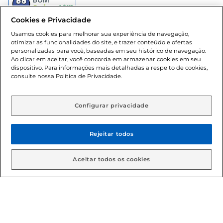
Cookies e Privacidade
Usamos cookies para melhorar sua experiência de navegação,
otimizar as funcionalidades do site, e trazer conteúdo e ofertas
personalizadas para você, baseadas em seu histórico de navegação.
Ao clicar em aceitar, você concorda em armazenar cookies em seu
Baixe nosso App
dispositivo. Para informações mais detalhadas a respeito de cookies,
consulte nossa Política de Privacidade.
Configurar privacidade
Formas de pagamento
Rejeitar todos
Dúvidas frequentes (FAQ)
Aceitar todos os cookies
Política de troca e devolução
Política de entrega