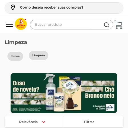
Como deseja receber suas compras?
Buscar produto
Termos mais buscados
Limpeza
geladeira
Limpeza
maquina lavar
fogao
café
cerveja
frango
leite
vinho
Relevância
Filtrar
leite pó