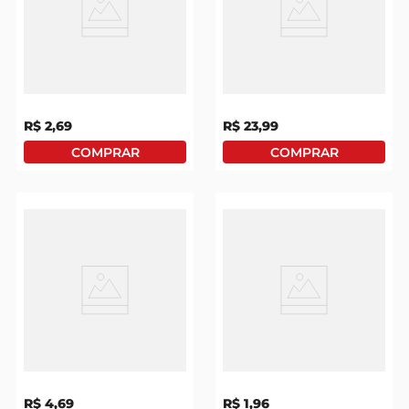
Detergente Ypê Limão
Saco P/ Lixo Dover Roll
Controle De Odor
Resistente Preto 50
500ml
Litros C/ 20 Unid
R$
2
,
69
R$
23
,
99
Lava-Roupas Em Pó Ala
Lã De Aço Assolan Com
Erva-Doce E
8 Unidades 45g
Bicarbonato Sachê
400g
R$
4
,
69
R$
1
,
96