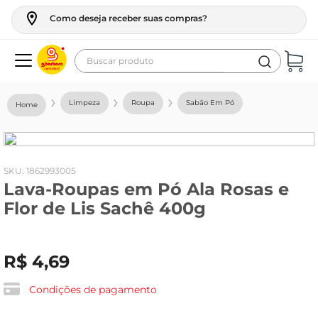
Como deseja receber suas compras?
Buscar produto
Termos mais buscados
Limpeza
Roupa
Sabão Em Pó
geladeira
maquina lavar
fogao
:
1862993005
Lava-Roupas em Pó Ala Rosas e
café
Flor de Lis Sachê 400g
cerveja
frango
R$
4
,
69
vinho
leite
Condições de pagamento
tv