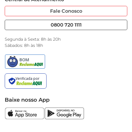
Sobre Privacidade
Garantia Estendida
Portal do Fornecedo
Código de Ética
Fale Conosco
Nossas Lojas
Serviços
Cencosud Media
Blog GBarbosa
0800 720 1111
Black Friday
Encarte do Dia
Segunda à Sexta: 8h às 20h
Sábados: 8h às 18h
Baixe nosso App