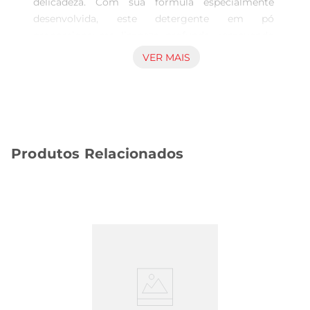
delicadeza. Com sua fórmula especialmente 
desenvolvida, este detergente em pó 
proporcionauma limpeza profunda, removendo 
manchas e sujeiras, enquanto preserva a 
VER MAIS
qualidade dos tecidos. A fragrância de rosa e flor 
lis deixa suas roupas com um aroma suave e 
agradável, tornando a experiência de lavar ainda 
mais prazerosa.

Fórmula Especializada para Todos os Tipos de 
Produtos Relacionados
Tecidos  

Este lava roupa é adequado para uso em diversos 
tipos de tecidos, garantindo que suas roupas 
fiquem limpas e frescas, independentemente do 
material. Sua composição é pensada para agir de 
forma eficaz, mesmo em águas frias, o que ajuda 
a economizar energia e a cuidar do meio 
ambiente. Além disso, a fórmula é segura para 
uso em roupas coloridas, evitando desbotamento 
e mantendo as cores vibrantes.
