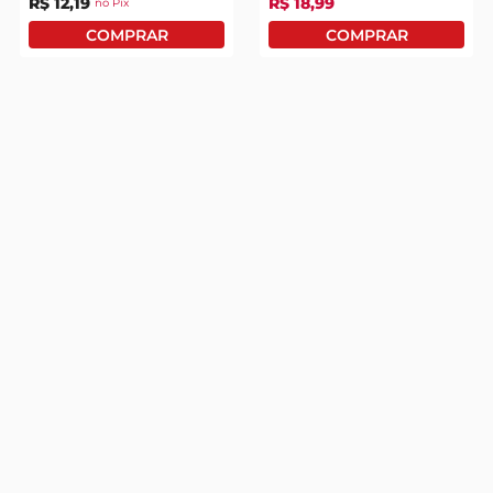
R$
12
,
19
R$
18
,
99
no Pix