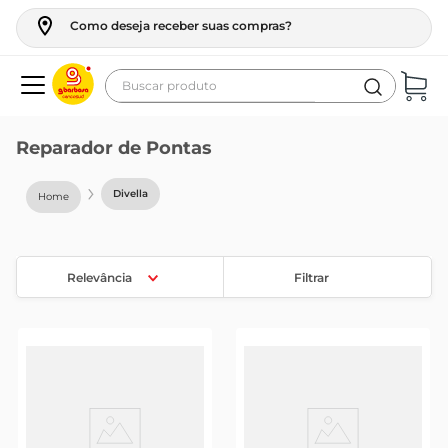
Como deseja receber suas compras?
Buscar produto
Termos mais buscados
Reparador de Pontas
geladeira
Divella
maquina lavar
fogao
café
Relevância
Filtrar
cerveja
frango
vinho
leite
tv