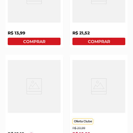
leite pó
Macarrão De Sêmola
Pomodori Pelati Divella
Penne Divella Grano
400g
Duro Ziti Rigate N.27
500g
R$
13
,
99
R$
21
,
52
Macarrão Divella
Massa De Sêmola
Espaguete N.8 Italiano
DAngelo Divella Capelli
Grano Duro 500g
500g
Oferta Clube
R$
20
,
99