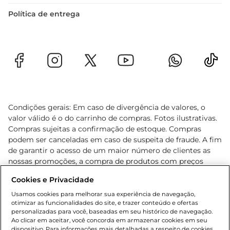
Política de entrega
Condições gerais: Em caso de divergência de valores, o
valor válido é o do carrinho de compras. Fotos ilustrativas.
Compras sujeitas a confirmação de estoque. Compras
podem ser canceladas em caso de suspeita de fraude. A fim
de garantir o acesso de um maior número de clientes as
nossas promoções, a compra de produtos com preços
promocionais poderá ter sua quantidade limitada por
Cookies e Privacidade
cliente. Os preços, ofertas e condições são exclusivos para
o e-commerce e válidos durante o dia de hoje, podendo
Usamos cookies para melhorar sua experiência de navegação,
otimizar as funcionalidades do site, e trazer conteúdo e ofertas
sofrer alterações sem prévia notificação. Proibida a venda
personalizadas para você, baseadas em seu histórico de navegação.
de bebidas alcoólicas para menores de 18 anos, conforme
Ao clicar em aceitar, você concorda em armazenar cookies em seu
Lei n.º 8069/90, art. 81, inciso II (Estatuto da Criança e do
dispositivo. Para informações mais detalhadas a respeito de cookies,