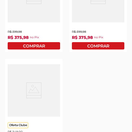
leite pó
Bicicleta Infantil
Bicicleta Houston Mini
Houston Mini Tina Aro
Boy Aro 12 Vermelha
12 Rosa
R$
399
,
98
R$
399
,
98
R$
375
,
98
R$
375
,
98
no Pix
no Pix
Bicicleta Infantil
Houston Mini Tina Aro
12 Branca
Oferta Clube
R$
349
,
00