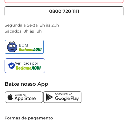
Nossas Lojas
Serviços
Cencosud Media
Blog GBarbosa
0800 720 1111
Black Friday
Encarte do Dia
Segunda à Sexta: 8h às 20h
Sábados: 8h às 18h
Baixe nosso App
Formas de pagamento