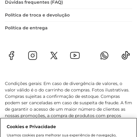
Dúvidas frequentes (FAQ)
Política de troca e devolução
Política de entrega
Condições gerais: Em caso de divergência de valores, o
valor válido é o do carrinho de compras. Fotos ilustrativas.
Compras sujeitas a confirmação de estoque. Compras
podem ser canceladas em caso de suspeita de fraude. A fim
de garantir o acesso de um maior número de clientes as
nossas promoções, a compra de produtos com preços
promocionais poderá ter sua quantidade limitada por
Cookies e Privacidade
cliente. Os preços, ofertas e condições são exclusivos para
o e-commerce e válidos durante o dia de hoje, podendo
Usamos cookies para melhorar sua experiência de navegação,