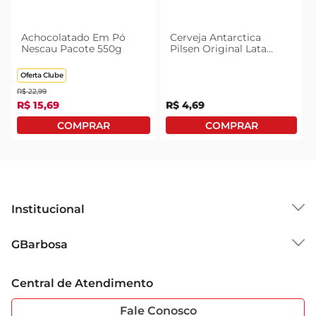
Achocolatado Em Pó
Cerveja Antarctica
Nescau Pacote 550g
Pilsen Original Lata
350ml
Oferta Clube
R$
22
,
99
R$
15
,
69
R$
4
,
69
Institucional
Sobre o GBarbosa
GBarbosa
Grupo Cencosud
Trabalhe Conosco
Cartão GBarbosa
Central de Atendimento
Sobre Privacidade
Garantia Estendida
Portal do Fornecedo
Código de Ética
Fale Conosco