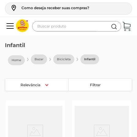
Como deseja receber suas compras?
Buscar produto
Termos mais buscados
Infantil
geladeira
Bazar
Bicicleta
Infantil
maquina lavar
fogao
café
Relevância
Filtrar
cerveja
frango
vinho
leite
tv