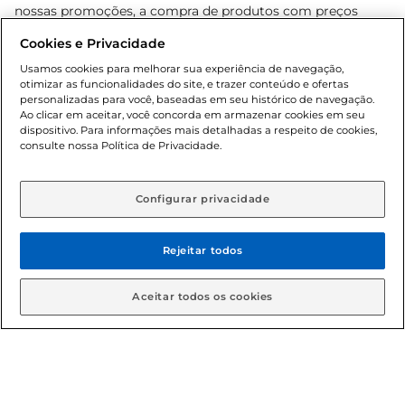
nossas promoções, a compra de produtos com preços
promocionais poderá ter sua quantidade limitada por
Cookies e Privacidade
cliente. Os preços, ofertas e condições são exclusivos para
o e-commerce e válidos durante o dia de hoje, podendo
Usamos cookies para melhorar sua experiência de navegação,
otimizar as funcionalidades do site, e trazer conteúdo e ofertas
sofrer alterações sem prévia notificação. Proibida a venda
personalizadas para você, baseadas em seu histórico de navegação.
de bebidas alcoólicas para menores de 18 anos, conforme
Ao clicar em aceitar, você concorda em armazenar cookies em seu
Lei n.º 8069/90, art. 81, inciso II (Estatuto da Criança e do
dispositivo. Para informações mais detalhadas a respeito de cookies,
Adolescente). Preços e condições exclusivos para o
consulte nossa Política de Privacidade.
www.gbarbosa.com.br
, podendo sofrer alterações sem
aviso prévio. O valor mínimo para as compras on-line é de
R$ 80,00.
Configurar privacidade
Rejeitar todos
© 2026 Copyright. Todos os direitos
reservados Gbarbosa.
Aceitar todos os cookies
Cencosud Brasil Comercial SA.CNPJ sob n° 39.346.861/0350-38 .
Sediada na Av. das Nações Unidas, 12.995, 21º andar, CEP: