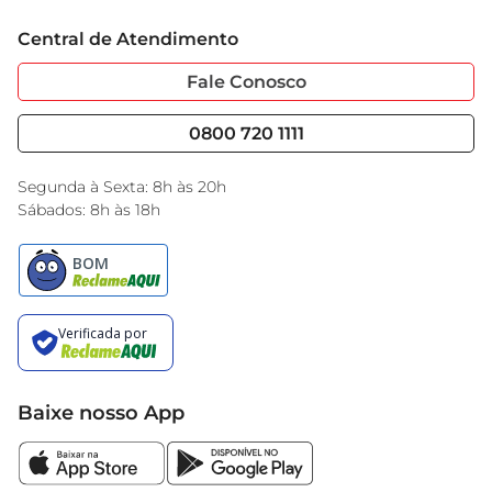
Trabalhe Conosco
Cartão GBarbosa
Central de Atendimento
Sobre Privacidade
Garantia Estendida
Portal do Fornecedo
Código de Ética
Fale Conosco
Nossas Lojas
Serviços
Cencosud Media
Blog GBarbosa
0800 720 1111
Black Friday
Encarte do Dia
Segunda à Sexta: 8h às 20h
Sábados: 8h às 18h
Baixe nosso App