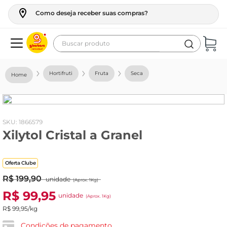
Como deseja receber suas compras?
Buscar produto
Termos mais buscados
Hortifruti
Fruta
Seca
geladeira
maquina lavar
fogao
:
1866579
Xilytol Cristal a Granel
café
cerveja
Oferta Clube
frango
R$
199
,
90
unidade
(Aprox. 1Kg)
vinho
R$
99
,
95
unidade
(Aprox. 1Kg)
leite
R$
99
,
95
/kg
tv
Condições de pagamento