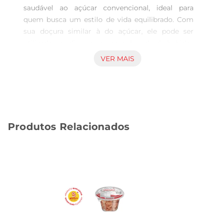
saudável ao açúcar convencional, ideal para 
quem busca um estilo de vida equilibrado. Com 
sua doçura similar à do açúcar, ele pode ser 
utilizado em diversas preparações, desde bebidas 
quentes até receitas de sobremesas, 
VER MAIS
proporcionando um sabor agradável sem as 
calorias excessivas.

Benefícios do Xilitol  

Este adoçante natural é conhecido por suas 
propriedades benéficas à saúde. O xilitol possui 
Produtos Relacionados
um baixo índice glicêmico, o que significa que 
não provoca picos de açúcar no sangue, sendo 
uma opção segura para diabéticos e para quem 
está em dieta. Além disso, ele contribui para a 
saúde bucal, ajudando a prevenir cáries e 
promovendo um hálito fresco.

Versatilidade na Cozinha  

O xilitol cristal pode ser utilizado em diversas 