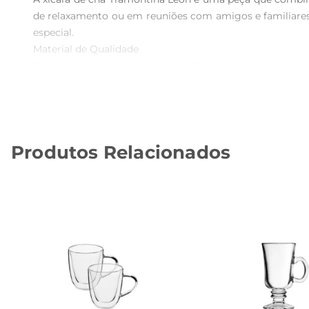
de relaxamento ou em reuniões com amigos e familiares
especial.

Material de Qualidade  

Produzida em porcelana, axícara Tramontina Leon é resi
sabores, garantindo que você possa desfrutar do seu chá 
dia ou ocasiões especiais.

Versatilidade de Uso  

Esta xícara é perfeita para uma variedade de chás, desd
Produtos Relacionados
também pode ser utilizada para outras bebidas, como ca
cada gole.

Cuidados e Manutenção  

Para manter a beleza e a durabilidade da sua xícara de 
após o uso. No entanto, para preservar seu brilho e evi