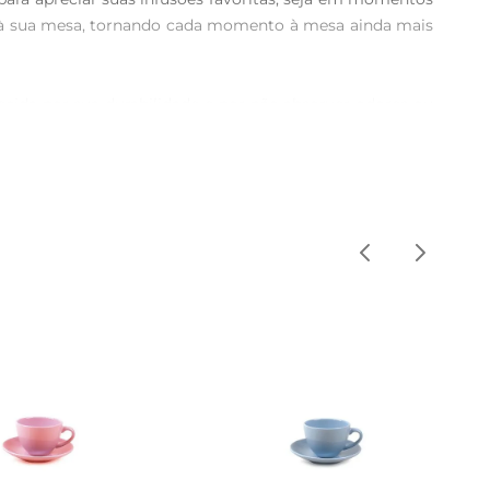
o à sua mesa, tornando cada momento à mesa ainda mais 
cida por sua durabilidade e por não absorver odores ou 
iza a estética e a funcionalidade, perfeita para o dia a 
mato e tamanho são ideais para servir chás quentes, mas 
cessidades, proporcionando uma experiência agradável a 
ível com máquinas de lavar louça, facilitando a limpeza 
a opção.