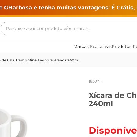
e GBarbosa e tenha muitas vantagens! É Grátis, 
Pesquise aqui por produto e/ou marca...
Termos mais buscados
Marcas Exclusivas
Produtos Pe
geladeira
a de Chá Tramontina Leonora Branca 240ml
maquina lavar
fogao
1830711
café
Xícara de C
cerveja
240ml
frango
vinho
leite
Disponíve
tv