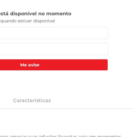
Me avise
Características
para apreciar suas infusões favoritas, seja em momentos 