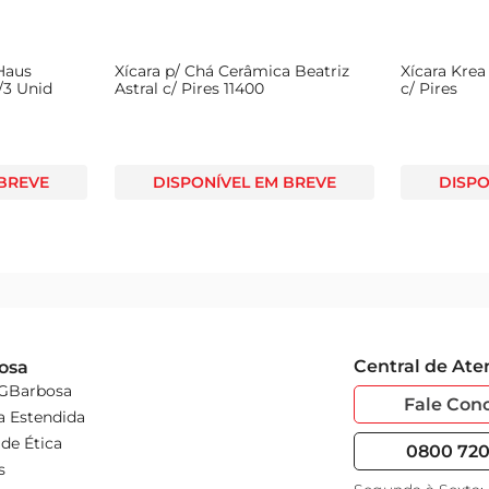
Haus
Xícara p/ Chá Cerâmica Beatriz
Xícara Kre
/3 Unid
Astral c/ Pires 11400
c/ Pires
 BREVE
DISPONÍVEL EM BREVE
DISPO
Central de At
osa
 GBarbosa
Fale Con
a Estendida
de Ética
0800 720 
s