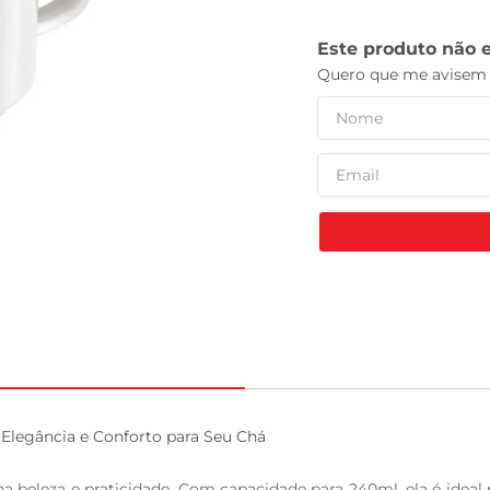
leite pó
Elegância e Conforto para Seu Chá

beleza e praticidade. Com capacidade para 240ml, ela é ideal 