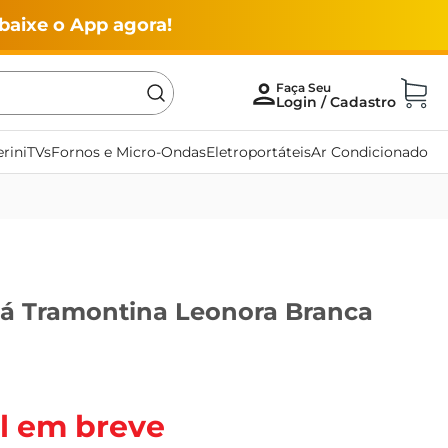
baixe o App agora!
rini
TVs
Fornos e Micro-Ondas
Eletroportáteis
Ar Condicionado
há Tramontina Leonora Branca
l em breve