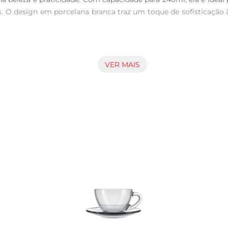
. O design em porcelana branca traz um toque de sofisticaçã
stente e possui um acabamento impecável. A porcelana é conhe
sempre com o mesmo frescor. Além disso, é uma escolha que valor
VER MAIS
e os mais tradicionais até as infusões mais modernas. Seu for
fé ou chocolate quente. A Tramontina Leon se adapta às suas ne
chá, recomendase lavála com cuidado. A Tramontina Leon é compat
tar riscos, a lavagem manual com esponja macia é sempre uma bo