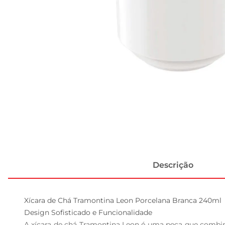
Descrição
Xícara de Chá Tramontina Leon Porcelana Branca 240ml  
Design Sofisticado e Funcionalidade  

A xícara de chá Tramontina Leon é uma peça que combina 