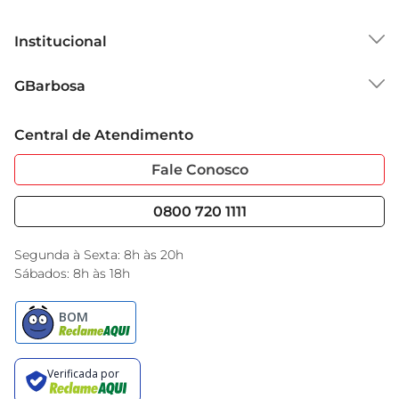
Institucional
Sobre o GBarbosa
GBarbosa
Grupo Cencosud
Trabalhe Conosco
Cartão GBarbosa
Central de Atendimento
Sobre Privacidade
Garantia Estendida
Portal do Fornecedo
Código de Ética
Fale Conosco
Nossas Lojas
Serviços
Cencosud Media
Blog GBarbosa
0800 720 1111
Black Friday
Encarte do Dia
Segunda à Sexta: 8h às 20h
Sábados: 8h às 18h