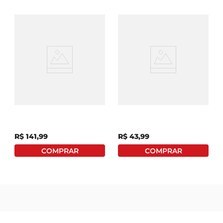
Whisky Chivas Regal 12
Whisky Passport Scotch
Anos Escocês 1 Litro
1l
R$
141
,
99
R$
43
,
99