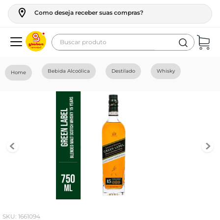
Como deseja receber suas compras?
Buscar produto
Termos mais buscados
Bebida Alcoólica
Destilado
Whisky
geladeira
maquina lavar
fogao
café
cerveja
frango
leite
vinho
:
1661094
celular