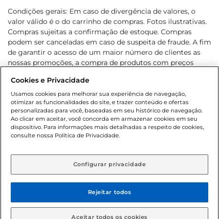
Condições gerais: Em caso de divergência de valores, o
valor válido é o do carrinho de compras. Fotos ilustrativas.
Compras sujeitas a confirmação de estoque. Compras
podem ser canceladas em caso de suspeita de fraude. A fim
de garantir o acesso de um maior número de clientes as
nossas promoções, a compra de produtos com preços
promocionais poderá ter sua quantidade limitada por
Cookies e Privacidade
cliente. Os preços, ofertas e condições são exclusivos para
o e-commerce e válidos durante o dia de hoje, podendo
Usamos cookies para melhorar sua experiência de navegação,
otimizar as funcionalidades do site, e trazer conteúdo e ofertas
sofrer alterações sem prévia notificação. Proibida a venda
personalizadas para você, baseadas em seu histórico de navegação.
de bebidas alcoólicas para menores de 18 anos, conforme
Ao clicar em aceitar, você concorda em armazenar cookies em seu
Lei n.º 8069/90, art. 81, inciso II (Estatuto da Criança e do
dispositivo. Para informações mais detalhadas a respeito de cookies,
Adolescente). Preços e condições exclusivos para o
consulte nossa Política de Privacidade.
www.gbarbosa.com.br
, podendo sofrer alterações sem
aviso prévio. O valor mínimo para as compras on-line é de
R$ 80,00.
Configurar privacidade
Rejeitar todos
© 2026 Copyright. Todos os direitos
reservados Gbarbosa.
Aceitar todos os cookies