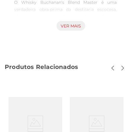
O Whisky Buchanan's Blend Master é uma 
verdadeira obra-prima da destilaria escocesa, 
oferecendo uma experiência de degustação que 
encanta os paladares mais exigentes. Com 750ml 
VER MAIS
de pura sofisticação, este whisky é ideal para 
momentos especiais ou para apreciar em uma 
noite tranquila. Seu perfil de sabor é uma 
combinação equilibrada de notas frutadas e de 
especiarias, proporcionando um final suave e 
Produtos Relacionados
prolongado que convida a um novo gole.

Processo de Produção Distinto  

Produzido com grãos selecionados e envelhecido 
em barris de carvalho, o Buchanan's Blend 
Master reflete a tradição e o cuidado que 
caracterizam a produção de whiskies escoceses. 
O envelhecimento em barris de madeira confere 
ao whisky uma complexidade única, com 
nuances de baunilha e caramelo que se destacam 