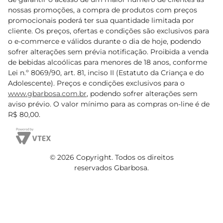
nossas promoções, a compra de produtos com preços
promocionais poderá ter sua quantidade limitada por
cliente. Os preços, ofertas e condições são exclusivos para
o e-commerce e válidos durante o dia de hoje, podendo
sofrer alterações sem prévia notificação. Proibida a venda
de bebidas alcoólicas para menores de 18 anos, conforme
Lei n.º 8069/90, art. 81, inciso II (Estatuto da Criança e do
Adolescente). Preços e condições exclusivos para o
www.gbarbosa.com.br
, podendo sofrer alterações sem
aviso prévio. O valor mínimo para as compras on-line é de
R$ 80,00.
© 2026 Copyright. Todos os direitos
reservados Gbarbosa.
Cencosud Brasil Comercial SA.CNPJ sob n° 39.346.861/0350-38 .
Sediada na Av. das Nações Unidas, 12.995, 21º andar, CEP: