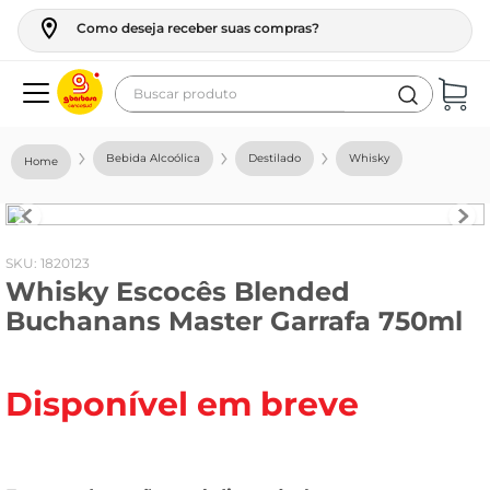
Como deseja receber suas compras?
Buscar produto
Termos mais buscados
Bebida Alcoólica
Destilado
Whisky
geladeira
maquina lavar
fogao
:
1820123
Whisky Escocês Blended
café
Buchanans Master Garrafa 750ml
cerveja
frango
Disponível em breve
leite
vinho
leite pó