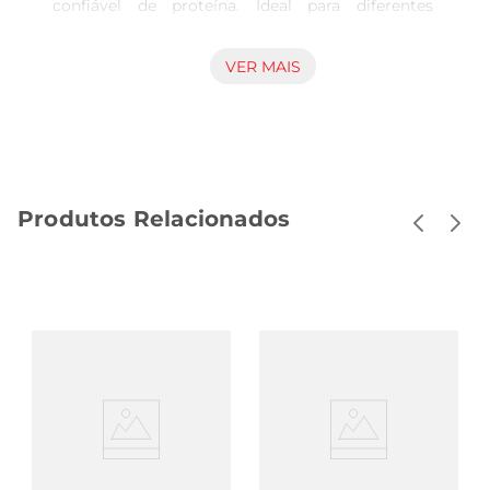
confiável de proteína. Ideal para diferentes 
momentos do dia, seu uso contribui para o 
suporte da recuperação muscular e manutenção 
VER MAIS
da massa magra. O produto oferece uma 
alternativa eficientepara integrar mais proteínas 
à dieta de forma prática. Características 
essenciais e aplicação cotidiana Este suplemento 
é indicado para consumo em dietas que 
Produtos Relacionados
necessitam reforço proteico, especialmente para 
quem pratica atividades físicas regulares. Pode 
ser consumido em shakes, receitas ou mesmo 
como aditivo em preparações diversas, 
facilitando o aumento do aporte proteico sem 
comprometer o sabor. A embalagem de 900g 
oferece quantidade suficiente para uso frequente 
e rotina de suplementação consistente, 
atendendo às necessidades de quem busca 
acompanhar regimes alimentares balanceados. 
Versatilidade e compatibilidade nutricional O 