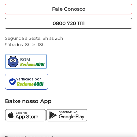
Portal do Fornecedo
Código de Ética
Fale Conosco
Nossas Lojas
Serviços
Cencosud Media
Blog GBarbosa
0800 720 1111
Black Friday
Encarte do Dia
Segunda à Sexta: 8h às 20h
Sábados: 8h às 18h
Baixe nosso App