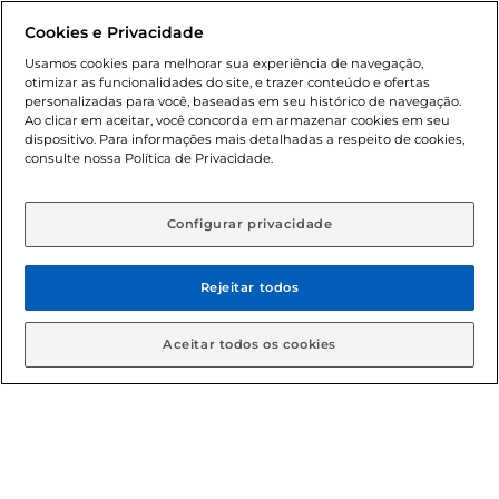
Formas de pagamento
Cookies e Privacidade
Dúvidas frequentes (FAQ)
Usamos cookies para melhorar sua experiência de navegação,
otimizar as funcionalidades do site, e trazer conteúdo e ofertas
Política de troca e devolução
personalizadas para você, baseadas em seu histórico de navegação.
Ao clicar em aceitar, você concorda em armazenar cookies em seu
dispositivo. Para informações mais detalhadas a respeito de cookies,
Política de entrega
consulte nossa Política de Privacidade.
Configurar privacidade
Rejeitar todos
Condições gerais: Em caso de divergência de valores, o
Aceitar todos os cookies
valor válido é o do carrinho de compras. Fotos ilustrativas.
Compras sujeitas a confirmação de estoque. Compras
podem ser canceladas em caso de suspeita de fraude. A fim
de garantir o acesso de um maior número de clientes as
nossas promoções, a compra de produtos com preços
promocionais poderá ter sua quantidade limitada por