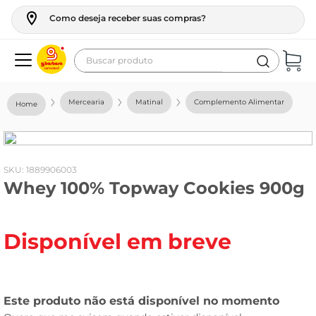
Como deseja receber suas compras?
Buscar produto
Termos mais buscados
Mercearia
Matinal
Complemento Alimentar
geladeira
maquina lavar
fogao
:
1889906003
Whey 100% Topway Cookies 900g
café
cerveja
Disponível em breve
frango
leite
vinho
leite pó