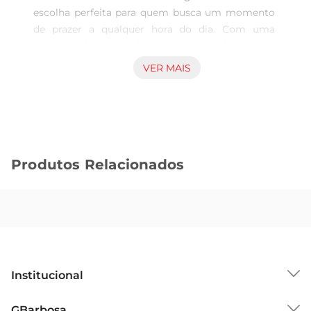
escolha perfeita para quem busca um momento 
de prazer a qualquer hora do dia. Com uma 
mistura deliciosa de chocolateao leite e a 
crocância dos biscoitos OREO, cada pedaço 
VER MAIS
proporciona uma experiência única que agrada a 
todos os paladares. Ideal para aqueles que 
apreciam um doce que une tradição e inovação 
em um só produto.

Textura e sabor que encantam  

Produtos Relacionados
Este chocolate se destaca pela sua textura suave 
e cremosa, que derrete na boca, combinada com 
a crocância dos pedaços de biscoito. A união 
desses elementos resulta em um sabor marcante 
que faz do CHOC LACTA BIS XTRA uma opção 
irresistível para lanches, sobremesas ou até 
mesmo para compartilhar com amigos e 
Institucional
familiares. É uma verdadeira explosão de sabores 
que transforma qualquer momento em uma 
Sobre o GBarbosa
GBarbosa