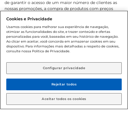
de garantir o acesso de um maior número de clientes as
nossas promoções, a compra de produtos com preços
promocionais poderá ter sua quantidade limitada por
Cookies e Privacidade
cliente. Os preços, ofertas e condições são exclusivos para
o e-commerce e válidos durante o dia de hoje, podendo
Usamos cookies para melhorar sua experiência de navegação,
otimizar as funcionalidades do site, e trazer conteúdo e ofertas
sofrer alterações sem prévia notificação. Proibida a venda
personalizadas para você, baseadas em seu histórico de navegação.
de bebidas alcoólicas para menores de 18 anos, conforme
Ao clicar em aceitar, você concorda em armazenar cookies em seu
Lei n.º 8069/90, art. 81, inciso II (Estatuto da Criança e do
dispositivo. Para informações mais detalhadas a respeito de cookies,
Adolescente). Preços e condições exclusivos para o
consulte nossa Política de Privacidade.
www.gbarbosa.com.br
, podendo sofrer alterações sem
aviso prévio. O valor mínimo para as compras on-line é de
R$ 80,00.
Configurar privacidade
Rejeitar todos
© 2026 Copyright. Todos os direitos
reservados Gbarbosa.
Aceitar todos os cookies
Cencosud Brasil Comercial SA.CNPJ sob n° 39.346.861/0350-38 .
Sediada na Av. das Nações Unidas, 12.995, 21º andar, CEP: