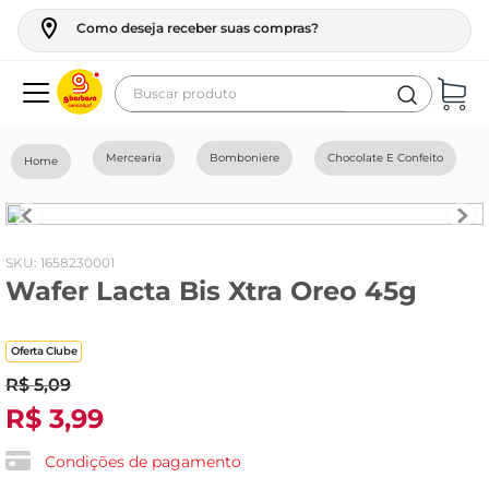
Como deseja receber suas compras?
Buscar produto
Termos mais buscados
Mercearia
Bomboniere
Chocolate E Confeito
geladeira
maquina lavar
fogao
:
1658230001
Wafer Lacta Bis Xtra Oreo 45g
café
cerveja
Oferta Clube
frango
R$
5
,
09
vinho
R$
3
,
99
leite
Condições de pagamento
tv