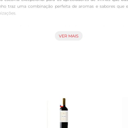
vinho traz uma combinação perfeita de aromas e sabores que
izações.

sa e profunda, típica da variedade. No nariz, revela notas de
eve fundo de carvalho, resultado de seu envelhecimento em ba
VER MAIS
ado com pratos que vão desde carnes vermelhas grelhadas, c
porcionando uma experiência gastronômica completa e satisfat
ina Daluar Tan Cabernet Sauvignon é uma excelente opção p
ade fazem dele uma escolha certeira para os amantes de vinhos tin
cubra a riqueza de sabores que ele tem a oferecer.