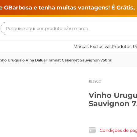
e GBarbosa e tenha muitas vantagens! É Grátis, 
Pesquise aqui por produto e/ou marca...
Termos mais buscados
Marcas Exclusivas
Produtos Pe
geladeira
nho Uruguaio Vina Daluar Tannat Cabernet Sauvignon 750ml
maquina lavar
fogao
1839301
café
Vinho Urugu
cerveja
Sauvignon 
frango
leite
vinho
Condições de p
leite pó