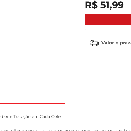
R$
51
,
99
celular
Valor e pra
bor e Tradição em Cada Gole

 escolha excepcional para os apreciadores de vinhos que bu