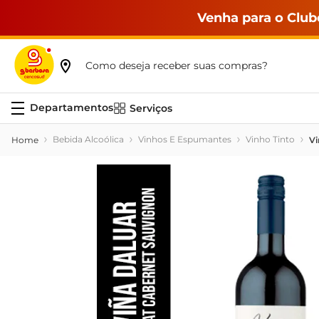
Venha para o Club
Como deseja receber suas compras?
Serviços
Bebida Alcoólica
Vinhos E Espumantes
Vinho Tinto
Vi