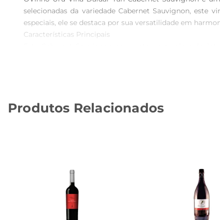
selecionadas da variedade Cabernet Sauvignon, este 
especiais, ele se destaca por sua versatilidade em harmon
Características Principais  

Este Cabernet Sauvignon apresenta uma coloração inten
complementadas por sutis toques de especiarias e um l
final persistente que convida a um novo gole.

Harmonização Perfeita  

O Vinho Uru Vina Daluar Tan é ideal para ser degust
Produtos Relacionados
robustos. Também combina bem com queijos curados, pro
Especificações e Detalhes  

Apresentado em uma garrafa de 750ml, o Vinho Uru V
especiais ou para o dia a dia. Seu equilíbrio e complexid
Desfrute de uma taça do Vinho Uru Vina Daluar Tan e des