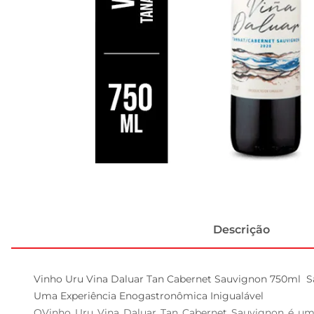
Descrição
Vinho Uru Vina Daluar Tan Cabernet Sauvignon 750ml  Sa
Uma Experiência Enogastronômica Inigualável  

OVinho Uru Vina Daluar Tan Cabernet Sauvignon é uma