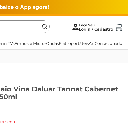
baixe o App agora!
rini
TVs
Fornos e Micro-Ondas
Eletroportáteis
Ar Condicionado
aio Vina Daluar Tannat Cabernet
750ml
agamento