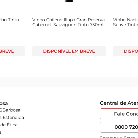
cho Tinto
Vinho Chileno Illapa Gran Reserva
Vinho Naci
Cabernet Sauvignon Tinto 750ml
Suave Tint
 BREVE
DISPONÍVEL EM BREVE
DISPO
Central de At
osa
 GBarbosa
Fale Con
a Estendida
de Ética
0800 720 
s