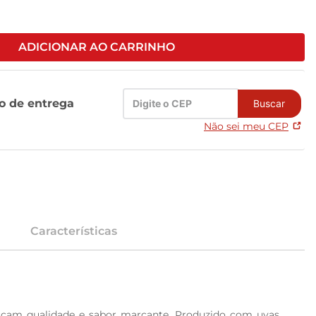
ADICIONAR AO CARRINHO
zo de entrega
Buscar
Não sei meu CEP
Características
scam qualidade e sabor marcante. Produzido com uvas 