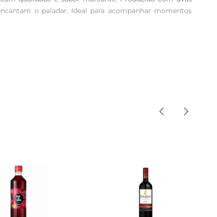
 encantam o paladar. Ideal para acompanhar momentos 
 frutas vermelhas maduras, como cerejas e framboesas, 
rricas. Em boca, é encorpado, com taninos macios e um 
omo um suculento filé mignon, até massas com molhos 
ória.

ara quem busca um vinho de qualidade para ocasiões 
tos.
