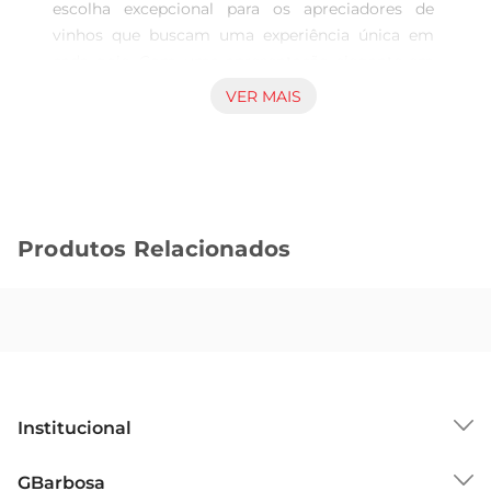
escolha excepcional para os apreciadores de 
vinhos que buscam uma experiência única em 
cada gole. Com uma apresentação elegante em 
garrafa de 750ml, este vinho tinto é ideal para 
VER MAIS
acompanhar momentos especiais ou 
simplesmente para desfrutar nodia a dia.

Características Principais  

Este vinho é produzido a partir da uva Cabernet 
Franc, uma variedade conhecida por sua 
Produtos Relacionados
complexidade e riqueza de sabores. O Vinho Uru 
apresenta notas frutadas que remetem a frutas 
vermelhas maduras, como cerejas e framboesas, 
combinadas com sutis toques herbáceos que 
trazem frescor à bebida. Seu paladar é 
equilibrado, com taninos suaves que 
proporcionam uma textura aveludada e um final 
Institucional
prolongado.

Harmonização e Uso  

Sobre o GBarbosa
GBarbosa
O Vinho Uru é extremamente versátil e pode ser 