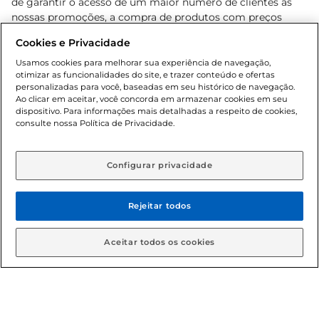
de garantir o acesso de um maior número de clientes as
nossas promoções, a compra de produtos com preços
promocionais poderá ter sua quantidade limitada por
Cookies e Privacidade
cliente. Os preços, ofertas e condições são exclusivos para
o e-commerce e válidos durante o dia de hoje, podendo
Usamos cookies para melhorar sua experiência de navegação,
otimizar as funcionalidades do site, e trazer conteúdo e ofertas
sofrer alterações sem prévia notificação. Proibida a venda
personalizadas para você, baseadas em seu histórico de navegação.
de bebidas alcoólicas para menores de 18 anos, conforme
Ao clicar em aceitar, você concorda em armazenar cookies em seu
Lei n.º 8069/90, art. 81, inciso II (Estatuto da Criança e do
dispositivo. Para informações mais detalhadas a respeito de cookies,
Adolescente). Preços e condições exclusivos para o
consulte nossa Política de Privacidade.
www.gbarbosa.com.br
, podendo sofrer alterações sem
aviso prévio. O valor mínimo para as compras on-line é de
R$ 80,00.
Configurar privacidade
Rejeitar todos
© 2026 Copyright. Todos os direitos
reservados Gbarbosa.
Aceitar todos os cookies
Cencosud Brasil Comercial SA.CNPJ sob n° 39.346.861/0350-38 .
Sediada na Av. das Nações Unidas, 12.995, 21º andar, CEP: