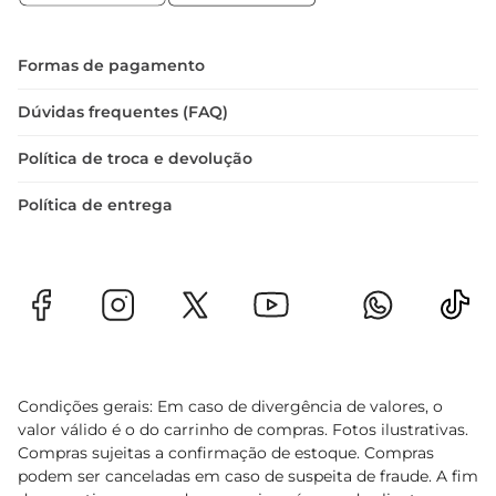
 Tipo: Vinho Tinto  

 Volume: 750ml  

 Uva: Cabernet Franc  

Formas de pagamento
 Região: Idealpara ser apreciado em diversas 
ocasiões  

Dúvidas frequentes (FAQ)
O Vinho Uru Vina Daluar Cabe Fran é mais do 
Política de troca e devolução
que uma bebida
Política de entrega
Condições gerais: Em caso de divergência de valores, o
valor válido é o do carrinho de compras. Fotos ilustrativas.
Compras sujeitas a confirmação de estoque. Compras
podem ser canceladas em caso de suspeita de fraude. A fim