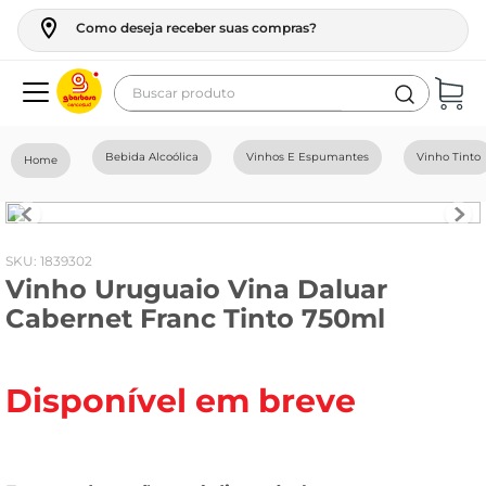
Como deseja receber suas compras?
Buscar produto
Termos mais buscados
Bebida Alcoólica
Vinhos E Espumantes
Vinho Tinto
geladeira
maquina lavar
fogao
:
1839302
Vinho Uruguaio Vina Daluar
café
Cabernet Franc Tinto 750ml
cerveja
frango
Disponível em breve
leite
vinho
leite pó