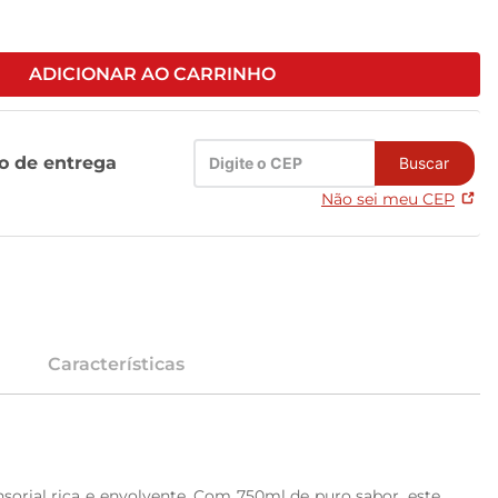
ADICIONAR AO CARRINHO
zo de entrega
Buscar
Não sei meu CEP
Características
orial rica e envolvente. Com 750ml de puro sabor, este 