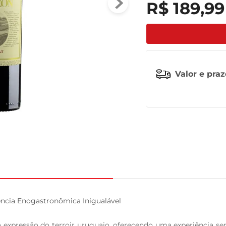
R$
189
,
99
tv
Valor e pra
ncia Enogastronômica Inigualável

expressão do terroir uruguaio, oferecendo uma experiência sens