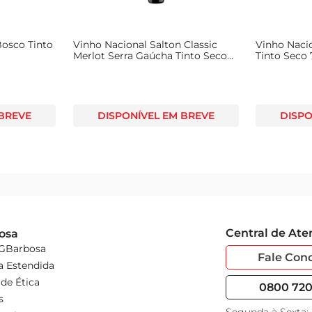
osco Tinto
Vinho Nacional Salton Classic
Vinho Naci
Merlot Serra Gaúcha Tinto Seco
Tinto Seco
750ml
 BREVE
DISPONÍVEL EM BREVE
DISPO
Central de At
osa
 GBarbosa
Fale Con
a Estendida
de Ética
0800 720 
s