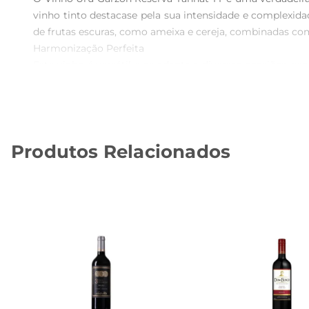
vinho tinto destacase pela sua intensidade e complexid
de frutas escuras, como ameixa e cereja, combinadas com 
Harmonização Perfeita  

Este vinho é versátil e se adapta a diversas ocasiões, 
ou com um prato de cordeiro assado. Sua estrutura enc
Além disso, pode ser apreciado com queijos curados, que 
Produção e Qualidade 

O Uru Garzón Reserva Tannat TT é produzido com uvas 
Produtos Relacionados
envelhecimento em barricas de carvalho francês gara
compromisso da vinícola com a excelência e a tradição, 
Recomendações de Serviço  

Para aproveitar ao máximo as nuances deste vinho, reco
liberar ainda mais os aromas e sabores, proporcionando 
é uma escolha que certamente impressionará seus convi