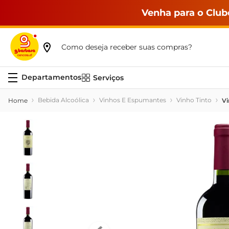
Venha para o Club
Como deseja receber suas compras?
Serviços
Bebida Alcoólica
Vinhos E Espumantes
Vinho Tinto
Vi