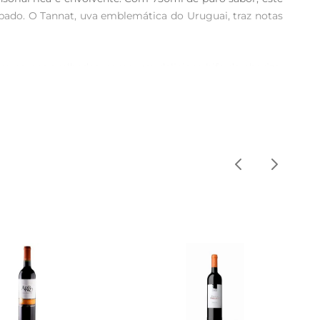
pado. O Tannat, uva emblemática do Uruguai, traz notas 
om carnes grelhadas, como um delicioso bife de chorizo, 
levando a experiência gastronômica a um novo patamar. 
 promissoras do Uruguai. A vinificação cuidadosa e o 
ue evolui ao longo do tempo. Cada garrafa reflete o 
to um deleite visual.

 por cerca de 30 minutos antes de servir pode ajudar a 
 ou umacelebração, o Vinho Uru Garzón Reserva Tannat TT 