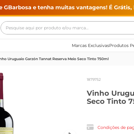
e GBarbosa e tenha muitas vantagens! É Grátis, 
Pesquise aqui por produto e/ou marca...
Termos mais buscados
Marcas Exclusivas
Produtos Pe
geladeira
nho Uruguaio Garzón Tannat Reserva Meio Seco Tinto 750ml
maquina lavar
fogao
1879752
café
Vinho Urugu
cerveja
Seco Tinto 
frango
leite
vinho
Condições de p
leite pó