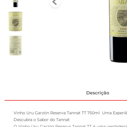
Descrição
Vinho Uru Garzón Reserva Tannat TT 750ml  Uma Experiê
Descubra o Sabor do Tannat  

O Vinho Uru Garzón Reserva Tannat TT é uma verdadeira 