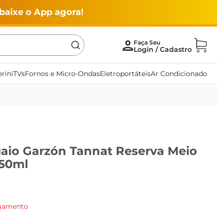
baixe o App agora!
rini
TVs
Fornos e Micro-Ondas
Eletroportáteis
Ar Condicionado
aio Garzón Tannat Reserva Meio
750ml
agamento