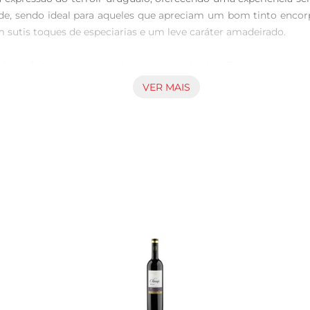
ade, sendo ideal para aqueles que apreciam um bom tinto encor
sutis toques de especiarias e um leve caráter amadeirado.

sendo perfeito para acompanhar pratos robustos. Experimenteo c
orpada e taninos firmes proporcionam um equilíbrio ideal, e
VER MAIS
realçam ainda mais suas características.

selecionadas de vinhedos localizados em uma das regiões mais
ntem um vinho de alta qualidade, com um perfil aromático q
resultando em um produto que é tanto um prazer ao paladar quan
mendase servilo a uma temperatura entre 16°C e 18°C. Decantar
uma experiência ainda mais rica. Ideal para um jantar especial
dados.