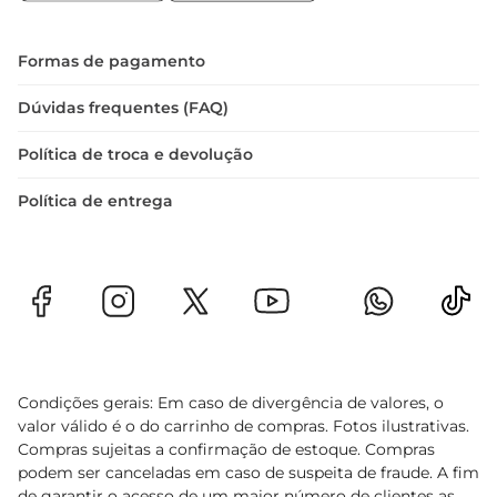
Seja para presentear ou para desfrutar em uma 
ocasião especial, o Vinho Porto Ferreira Ruby é 
uma escolha que não decepciona. Com sua rica 
Formas de pagamento
história e sabor inconfundível, ele se destaca 
como um verdadeiro representante dos vinhos 
Dúvidas frequentes (FAQ)
do Porto, trazendo um pedacinho de Portugal 
Política de troca e devolução
para a sua mesa.
Política de entrega
Condições gerais: Em caso de divergência de valores, o
valor válido é o do carrinho de compras. Fotos ilustrativas.
Compras sujeitas a confirmação de estoque. Compras
podem ser canceladas em caso de suspeita de fraude. A fim
de garantir o acesso de um maior número de clientes as