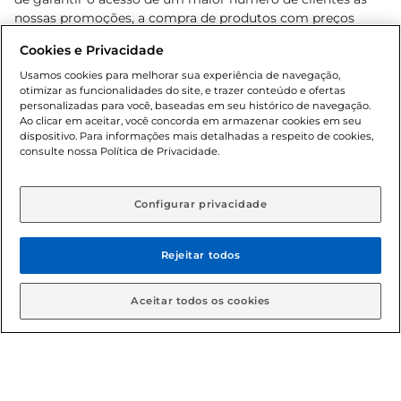
nossas promoções, a compra de produtos com preços
promocionais poderá ter sua quantidade limitada por
Cookies e Privacidade
cliente. Os preços, ofertas e condições são exclusivos para
o e-commerce e válidos durante o dia de hoje, podendo
Usamos cookies para melhorar sua experiência de navegação,
otimizar as funcionalidades do site, e trazer conteúdo e ofertas
sofrer alterações sem prévia notificação. Proibida a venda
personalizadas para você, baseadas em seu histórico de navegação.
de bebidas alcoólicas para menores de 18 anos, conforme
Ao clicar em aceitar, você concorda em armazenar cookies em seu
Lei n.º 8069/90, art. 81, inciso II (Estatuto da Criança e do
dispositivo. Para informações mais detalhadas a respeito de cookies,
Adolescente). Preços e condições exclusivos para o
consulte nossa Política de Privacidade.
www.gbarbosa.com.br
, podendo sofrer alterações sem
aviso prévio. O valor mínimo para as compras on-line é de
R$ 80,00.
Configurar privacidade
Rejeitar todos
© 2026 Copyright. Todos os direitos
reservados Gbarbosa.
Aceitar todos os cookies
Cencosud Brasil Comercial SA.CNPJ sob n° 39.346.861/0350-38 .
Sediada na Av. das Nações Unidas, 12.995, 21º andar, CEP: