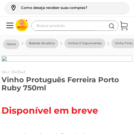
Como deseja receber suas compras?
Buscar produto
Termos mais buscados
Bebida Alcoólica
Vinhos E Espumantes
Vinho Tinto
geladeira
maquina lavar
fogao
:
1343543
Vinho Protuguês Ferreira Porto
café
Ruby 750ml
cerveja
frango
Disponível em breve
vinho
leite
tv