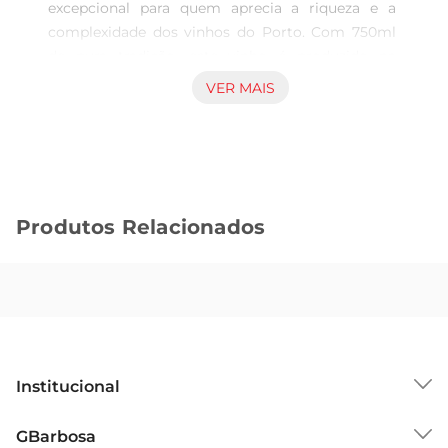
excepcional para quem aprecia a riqueza e a 
complexidade dos vinhos do Porto. Com 750ml 
de pura tradição, este vinho é produzido na 
renomada região do Douro, em Portugal, onde 
VER MAIS
as uvas são cultivadas sob condições ideais. O 
resultado é um vinho encorpado, com notas 
frutadas que proporcionam uma experiência 
sensorial marcante.

Características e perfil do vinho  

Produtos Relacionados
Este vinho apresenta uma coloração rubi intensa, 
que já antecipa a profundidade de seu sabor. No 
paladar, é possível perceber nuances de frutas 
vermelhas maduras, como cerejas e framboesas, 
combinadas com um leve toque de especiarias. A 
doçura equilibrada e a acidez moderada fazem do 
Porto Ferreira Ruby uma opção versátil, ideal 
Institucional
para ser apreciado puro ou acompanhado de 
sobremesas, queijos e até mesmo pratos mais 
Sobre o GBarbosa
GBarbosa
elaborados.
