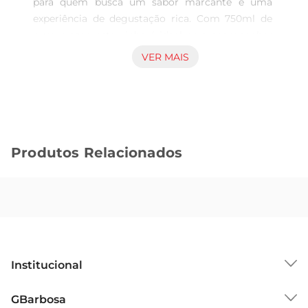
para quem busca um sabor marcante e uma 
experiência de degustação rica. Com 750ml de 
puro prazer, este vinho é ideal para acompanhar 
momentos especiais, seja em um jantar 
VER MAIS
romântico ou em uma reunião com amigos. Sua 
composição cuidadosamente elaborada traz à 
tona notas frutadas que encantam o paladar e 
despertam os sentidos.

Características Principais  

Produtos Relacionados
Este vinho tinto é produzido com uvas 
selecionadas, garantindo uma qualidade superior 
em cada garrafa. A fermentação é realizada de 
forma tradicional, respeitando as técnicas que 
valorizam o terroir e a essência das uvas. O 
resultado é um vinho encorpado, com taninos 
suaves e um final de boca prolongado, que deixa 
Institucional
uma sensação agradável e convidativa.

Harmonização e Sugestões de Uso  

Sobre o GBarbosa
GBarbosa
O Vinho Messias Tinto é versátil e combina 
Grupo Cencosud