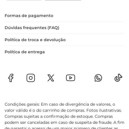
 Volume: 750ml  

 Tipo: Tinto  

Formas de pagamento
 Região: Portugal  

 Teor Alcoólico: 13  

Dúvidas frequentes (FAQ)
O Vinho Messias Tinto é mais do que uma bebida
Política de troca e devolução
Política de entrega
Condições gerais: Em caso de divergência de valores, o
valor válido é o do carrinho de compras. Fotos ilustrativas.
Compras sujeitas a confirmação de estoque. Compras
podem ser canceladas em caso de suspeita de fraude. A fim
de garantir o acesso de um maior número de clientes as