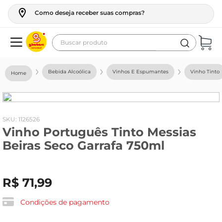
Como deseja receber suas compras?
Buscar produto
Termos mais buscados
Bebida Alcoólica
Vinhos E Espumantes
Vinho Tinto
geladeira
maquina lavar
fogao
:
1126526
Vinho Português Tinto Messias
café
Beiras Seco Garrafa 750ml
cerveja
frango
R$
71
,
99
leite
vinho
Condições de pagamento
leite pó