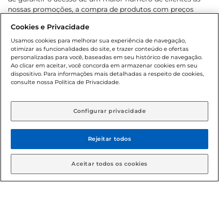
nossas promoções, a compra de produtos com preços
promocionais poderá ter sua quantidade limitada por
Cookies e Privacidade
cliente. Os preços, ofertas e condições são exclusivos para
o e-commerce e válidos durante o dia de hoje, podendo
Usamos cookies para melhorar sua experiência de navegação,
otimizar as funcionalidades do site, e trazer conteúdo e ofertas
sofrer alterações sem prévia notificação. Proibida a venda
personalizadas para você, baseadas em seu histórico de navegação.
de bebidas alcoólicas para menores de 18 anos, conforme
Ao clicar em aceitar, você concorda em armazenar cookies em seu
Lei n.º 8069/90, art. 81, inciso II (Estatuto da Criança e do
dispositivo. Para informações mais detalhadas a respeito de cookies,
Adolescente). Preços e condições exclusivos para o
consulte nossa Política de Privacidade.
www.gbarbosa.com.br
, podendo sofrer alterações sem
aviso prévio. O valor mínimo para as compras on-line é de
R$ 80,00.
Configurar privacidade
Rejeitar todos
© 2026 Copyright. Todos os direitos
reservados Gbarbosa.
Aceitar todos os cookies
Cencosud Brasil Comercial SA.CNPJ sob n° 39.346.861/0350-38 .
Sediada na Av. das Nações Unidas, 12.995, 21º andar, CEP: