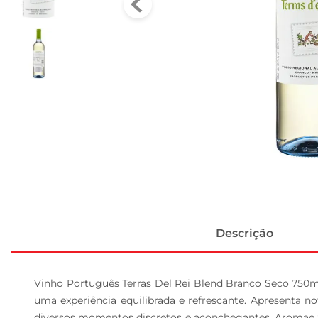
Descrição
Vinho Português Terras Del Rei Blend Branco Seco 750ml 
uma experiência equilibrada e refrescante. Apresenta n
diversos momentos discretos e aconchegantes. Aromae S