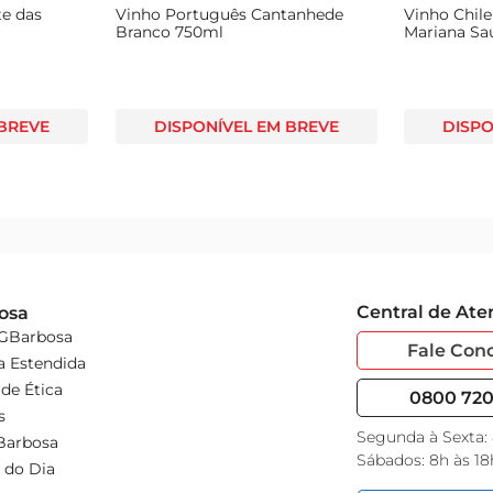
e das
Vinho Português Cantanhede
Vinho Chil
Branco 750ml
Mariana Sa
 BREVE
DISPONÍVEL EM BREVE
DISPO
Central de At
osa
 GBarbosa
Fale Con
a Estendida
de Ética
0800 720 
s
Segunda à Sexta:
Barbosa
Sábados: 8h às 18
 do Dia