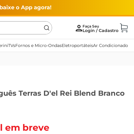
baixe o App agora!
rini
TVs
Fornos e Micro-Ondas
Eletroportáteis
Ar Condicionado
uês Terras D'el Rei Blend Branco
l em breve