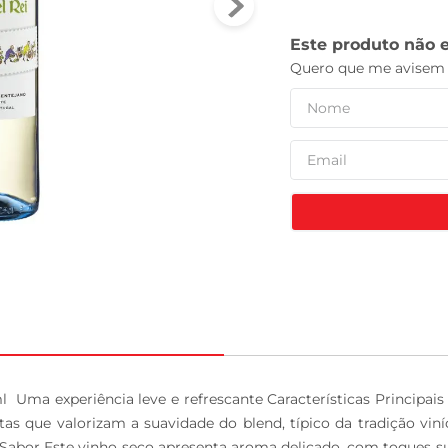
leite pó
 Uma experiência leve e refrescante Características Principais 
otas que valorizam a suavidade do blend, típico da tradição vi
abor Este vinho seco apresenta aroma delicado, com toques sut