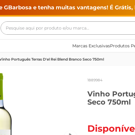
e GBarbosa e tenha muitas vantagens! É Grátis, 
Pesquise aqui por produto e/ou marca...
Termos mais buscados
Marcas Exclusivas
Produtos Pe
geladeira
Vinho Português Terras D'el Rei Blend Branco Seco 750ml
maquina lavar
fogao
1889984
café
Vinho Portug
cerveja
Seco 750ml
frango
vinho
leite
Disponíve
tv