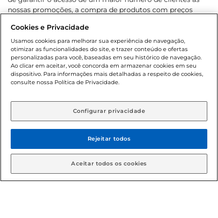
nossas promoções, a compra de produtos com preços
promocionais poderá ter sua quantidade limitada por
Cookies e Privacidade
cliente. Os preços, ofertas e condições são exclusivos para
o e-commerce e válidos durante o dia de hoje, podendo
Usamos cookies para melhorar sua experiência de navegação,
otimizar as funcionalidades do site, e trazer conteúdo e ofertas
sofrer alterações sem prévia notificação. Proibida a venda
personalizadas para você, baseadas em seu histórico de navegação.
de bebidas alcoólicas para menores de 18 anos, conforme
Ao clicar em aceitar, você concorda em armazenar cookies em seu
Lei n.º 8069/90, art. 81, inciso II (Estatuto da Criança e do
dispositivo. Para informações mais detalhadas a respeito de cookies,
Adolescente). Preços e condições exclusivos para o
consulte nossa Política de Privacidade.
www.gbarbosa.com.br
, podendo sofrer alterações sem
aviso prévio. O valor mínimo para as compras on-line é de
R$ 80,00.
Configurar privacidade
Rejeitar todos
© 2026 Copyright. Todos os direitos
reservados Gbarbosa.
Aceitar todos os cookies
Cencosud Brasil Comercial SA.CNPJ sob n° 39.346.861/0350-38 .
Sediada na Av. das Nações Unidas, 12.995, 21º andar, CEP: