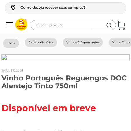
Como deseja receber suas compras?
Buscar produto
Termos mais buscados
Bebida Alcoólica
Vinhos E Espumantes
Vinho Tinto
geladeira
maquina lavar
fogao
:
1105361
Vinho Português Reguengos DOC
café
Alentejo Tinto 750ml
cerveja
frango
Disponível em breve
vinho
leite
tv