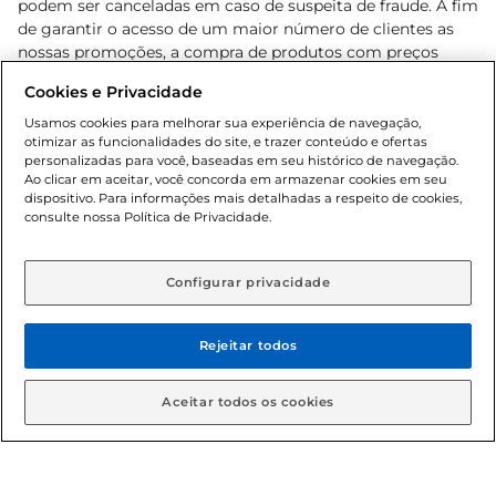
podem ser canceladas em caso de suspeita de fraude. A fim
de garantir o acesso de um maior número de clientes as
nossas promoções, a compra de produtos com preços
promocionais poderá ter sua quantidade limitada por
Cookies e Privacidade
cliente. Os preços, ofertas e condições são exclusivos para
o e-commerce e válidos durante o dia de hoje, podendo
Usamos cookies para melhorar sua experiência de navegação,
otimizar as funcionalidades do site, e trazer conteúdo e ofertas
sofrer alterações sem prévia notificação. Proibida a venda
personalizadas para você, baseadas em seu histórico de navegação.
de bebidas alcoólicas para menores de 18 anos, conforme
Ao clicar em aceitar, você concorda em armazenar cookies em seu
Lei n.º 8069/90, art. 81, inciso II (Estatuto da Criança e do
dispositivo. Para informações mais detalhadas a respeito de cookies,
Adolescente). Preços e condições exclusivos para o
consulte nossa Política de Privacidade.
www.gbarbosa.com.br
, podendo sofrer alterações sem
aviso prévio. O valor mínimo para as compras on-line é de
R$ 80,00.
Configurar privacidade
Rejeitar todos
© 2026 Copyright. Todos os direitos
reservados Gbarbosa.
Aceitar todos os cookies
Cencosud Brasil Comercial SA.CNPJ sob n° 39.346.861/0350-38 .