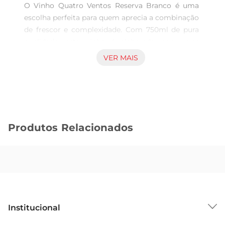
O Vinho Quatro Ventos Reserva Branco é uma 
escolha perfeita para quem aprecia a combinação 
de frescor e complexidade. Com 750ml de pura 
qualidade, este vinho é elaborado com uvas 
selecionadas que proporcionam uma experiência 
VER MAIS
sensorial única. Ideal para acompanhar pratos 
leves, como saladas e frutos do mar, ele se 
destaca pela sua versatilidade e capacidade de 
harmonização.

Notas de Degustação  

Produtos Relacionados
Ao servir, o Vinho Quatro Ventos Reserva Branco 
revela um bouquet aromático encantador, com 
notas frutadas que remetem a frutas cítricas e 
tropicais. No paladar, sua acidez equilibrada e 
corpo leve tornam cada gole refrescante e 
agradável, deixando um final suave que convida 
amais uma taça. É um vinho que traz a essência 
Institucional
dos melhores vinhedos, ideal para momentos 
especiais ou para o dia a dia.
