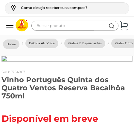
Como deseja receber suas compras?
Buscar produto
Termos mais buscados
Bebida Alcoólica
Vinhos E Espumantes
Vinho Tinto
geladeira
maquina lavar
fogao
:
1754967
Vinho Português Quinta dos
café
Quatro Ventos Reserva Bacalhôa
cerveja
750ml
frango
leite
Disponível em breve
vinho
leite pó