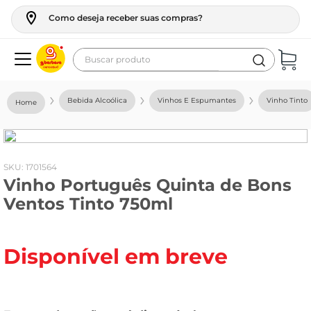
Como deseja receber suas compras?
Buscar produto
Termos mais buscados
Bebida Alcoólica
Vinhos E Espumantes
Vinho Tinto
geladeira
maquina lavar
fogao
:
1701564
Vinho Português Quinta de Bons
café
Ventos Tinto 750ml
cerveja
frango
Disponível em breve
leite
vinho
leite pó