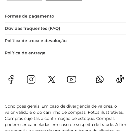
degustaçãomais rica. Ideal para jantares, 
celebrações ou simplesmente para relaxar após 
um dia longo, o Vinho Quinta de Bons Ventos 
Formas de pagamento
Tinto é uma escolha que certamente agradará 
aos paladares mais exigentes.
Dúvidas frequentes (FAQ)
Política de troca e devolução
Política de entrega
Condições gerais: Em caso de divergência de valores, o
valor válido é o do carrinho de compras. Fotos ilustrativas.
Compras sujeitas a confirmação de estoque. Compras
podem ser canceladas em caso de suspeita de fraude. A fim
de garantir o acesso de um maior número de clientes as