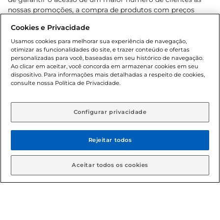
nossas promoções, a compra de produtos com preços
promocionais poderá ter sua quantidade limitada por
Cookies e Privacidade
cliente. Os preços, ofertas e condições são exclusivos para
o e-commerce e válidos durante o dia de hoje, podendo
Usamos cookies para melhorar sua experiência de navegação,
otimizar as funcionalidades do site, e trazer conteúdo e ofertas
sofrer alterações sem prévia notificação. Proibida a venda
personalizadas para você, baseadas em seu histórico de navegação.
de bebidas alcoólicas para menores de 18 anos, conforme
Ao clicar em aceitar, você concorda em armazenar cookies em seu
Lei n.º 8069/90, art. 81, inciso II (Estatuto da Criança e do
dispositivo. Para informações mais detalhadas a respeito de cookies,
Adolescente). Preços e condições exclusivos para o
consulte nossa Política de Privacidade.
www.gbarbosa.com.br
, podendo sofrer alterações sem
aviso prévio. O valor mínimo para as compras on-line é de
R$ 80,00.
Configurar privacidade
Rejeitar todos
© 2026 Copyright. Todos os direitos
reservados Gbarbosa.
Aceitar todos os cookies
Cencosud Brasil Comercial SA.CNPJ sob n° 39.346.861/0350-38 .
Sediada na Av. das Nações Unidas, 12.995, 21º andar, CEP: