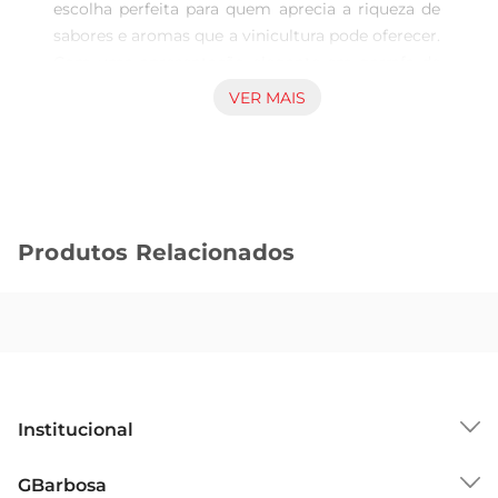
escolha perfeita para quem aprecia a riqueza de 
sabores e aromas que a vinicultura pode oferecer. 
Com uma apresentação elegante em garrafa de 
750ml, este vinho é ideal para acompanhar 
VER MAIS
momentos especiais ou simplesmente para 
desfrutar no dia a dia. Sua composição 
cuidadosamente elaborada reflete a tradição e a 
paixão dos vinicultores, proporcionando uma 
experiência sensorial marcante.

Produtos Relacionados
Características e Notas de Degustação  

Este vinho tinto se destaca por suas notas 
frutadas e um leve toque de especiarias, que se 
harmonizam perfeitamente. Ao degustálo, você 
poderá perceber nuances de frutas vermelhas 
maduras, como cerejas e framboesas, que se 
entrelaçam com um leve toque de baunilha, 
Institucional
resultado do seu envelhecimento. A estrutura 
equilibrada e os taninos suaves tornam cada gole 
Sobre o GBarbosa
GBarbosa
uma verdadeira celebração ao paladar, ideal para 