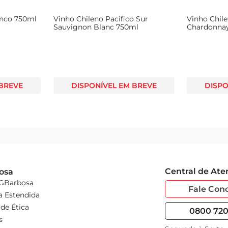
anco 750ml
Vinho Chileno Pacifico Sur
Vinho Chile
Sauvignon Blanc 750ml
Chardonna
 BREVE
DISPONÍVEL EM BREVE
DISPO
Central de At
osa
 GBarbosa
Fale Con
a Estendida
de Ética
0800 720 
s