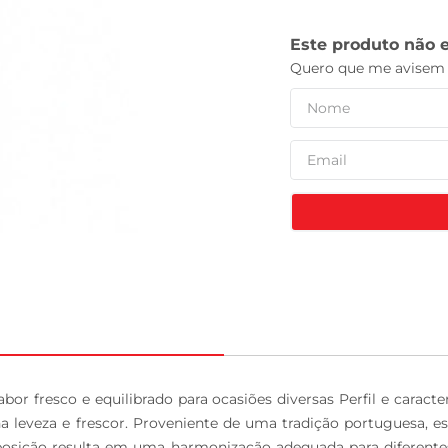
tv
r fresco e equilibrado para ocasiões diversas Perfil e caract
eveza e frescor. Proveniente de uma tradição portuguesa, es
omposição resulta em uma harmonização adequada para diferente