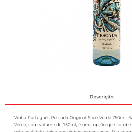
Descrição
Vinho Português Pescada Original Seco Verde 750ml  Sabo
Verde, com volume de 750ml, é uma opção que combina l
pelo equilíbrio típico dos vinhos verdes secos. Sua c