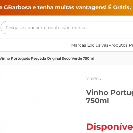
e GBarbosa e tenha muitas vantagens! É Grátis, 
Pesquise aqui por produto e/ou marca...
Termos mais buscados
Marcas Exclusivas
Produtos Pe
geladeira
Vinho Português Pescada Original Seco Verde 750ml
maquina lavar
fogao
1889706
café
Vinho Portu
cerveja
750ml
frango
leite
vinho
Disponíve
leite pó