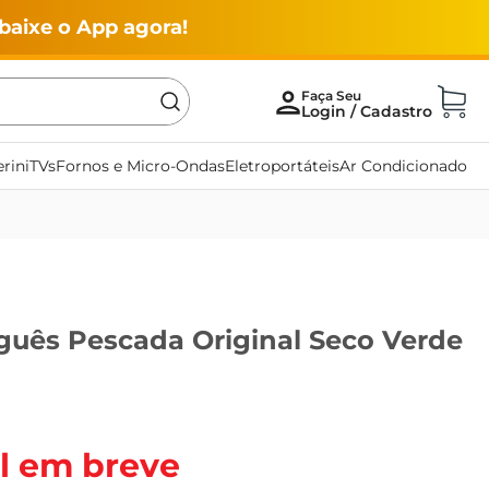
baixe o App agora!
rini
TVs
Fornos e Micro-Ondas
Eletroportáteis
Ar Condicionado
guês Pescada Original Seco Verde
l em breve