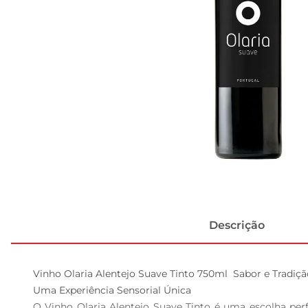
Descrição
Vinho Olaria Alentejo Suave Tinto 750ml  Sabor e Tradiç
Uma Experiência Sensorial Única  

O Vinho Olaria Alentejo Suave Tinto é uma escolha pe