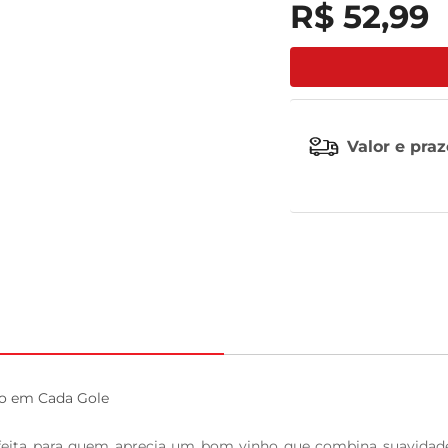
R$
52
,
99
leite pó
Valor e pra
ão em Cada Gole

rfeita para quem aprecia um bom vinho que combina suavidade