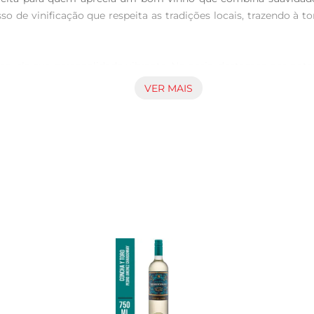
o de vinificação que respeita as tradições locais, trazendo à t
 revela sua personalidade vibrante. No nariz, destacase por no
nuances de especiarias. Em boca, a suavidade é a estrela, pro
VER MAIS
sátil e pode ser harmonizado com uma variedade de pratos. É 
suavidade também o torna uma escolha agradável para ser 
bebida