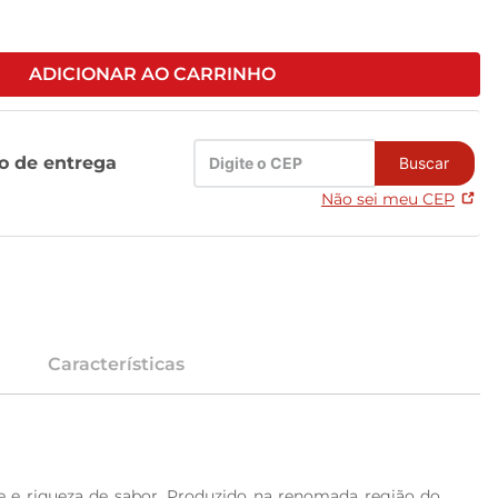
ADICIONAR AO CARRINHO
zo de entrega
Buscar
Não sei meu CEP
Características
 e riqueza de sabor. Produzido na renomada região do 