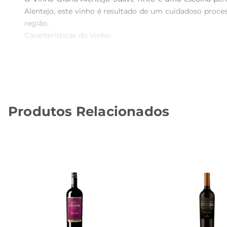
Alentejo, este vinho é resultado de um cuidadoso process
região.

Características do Vinho  

Este vinho apresenta uma coloração rubi intensa, que já
como cerejas e framboesas, que se entrelaçam com sutis 
um final agradável que convida a mais um gole.

Harmonização Ideal  

O Vinho Olaria AlentejoSuave Tinto é extremamente ver
Produtos Relacionados
com molhos leves, e até mesmo queijos suaves. Sua 
celebração.

Especificações Técnicas  

 Volume: 750ml  

 Tipo: Tinto Suave  

 Região: Alentejo  

 Teor Alcoólico: 12  

O Vinho Olaria Alentejo Suave Tinto é mais do que uma 