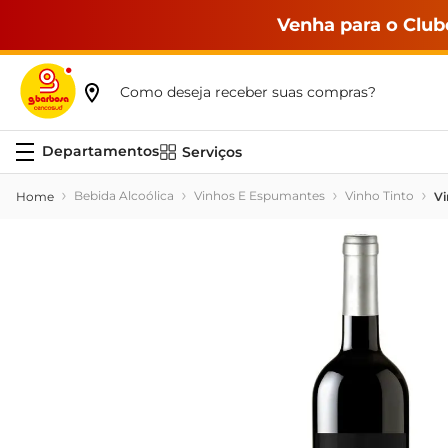
Venha para o Club
Como deseja receber suas compras?
Serviços
Bebida Alcoólica
Vinhos E Espumantes
Vinho Tinto
Vi