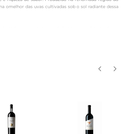
ona omelhor das uvas cultivadas sob o sol radiante dessa 
tas frutadas, com um toque de frutas vermelhas maduras, 
porcionando uma experiência aveludada e envolvente, com 
uma excelente companhia para carnes grelhadas, massas 
apreciado sozinho, em momentos de descontração ou 