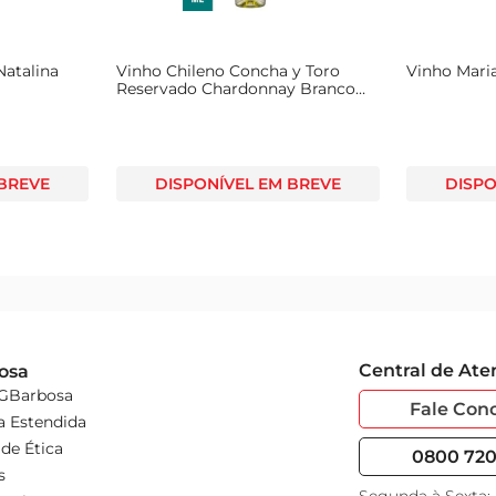
Natalina
Vinho Chileno Concha y Toro
Vinho Maria
Reservado Chardonnay Branco
750ml
 BREVE
DISPONÍVEL EM BREVE
DISPO
Central de At
osa
 GBarbosa
Fale Con
a Estendida
de Ética
0800 720 
s