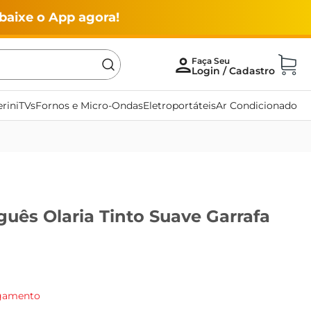
baixe o App agora!
rini
TVs
Fornos e Micro-Ondas
Eletroportáteis
Ar Condicionado
uês Olaria Tinto Suave Garrafa
agamento