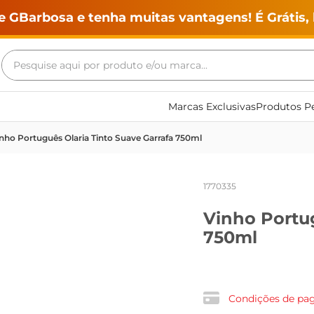
e GBarbosa e tenha muitas vantagens! É Grátis, 
Pesquise aqui por produto e/ou marca...
Termos mais buscados
Marcas Exclusivas
Produtos Pe
geladeira
nho Português Olaria Tinto Suave Garrafa 750ml
maquina lavar
fogao
1770335
café
Vinho Portug
cerveja
750ml
frango
vinho
leite
Condições de p
tv