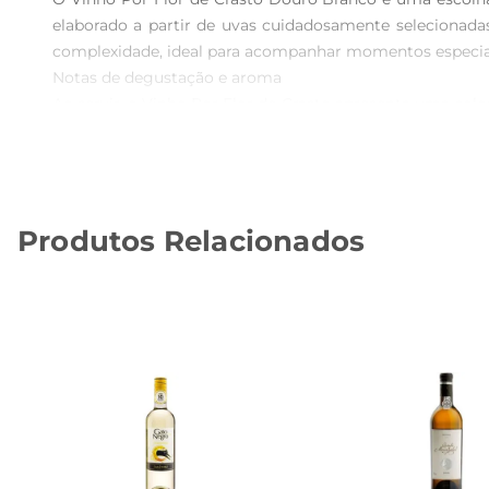
elaborado a partir de uvas cuidadosamente selecionada
complexidade, ideal para acompanhar momentos especiais
Notas de degustação e aroma  

Ao servir, o Vinho Por Flor de Crasto apresenta uma col
maçã verde e pêssego, complementados por sutis notas f
persistente, tornandoo uma opção versátil para diversas o
Harmonização perfeita  

Este vinho branco é ideal para ser apreciado com prato
Produtos Relacionados
aperitivo, proporcionando uma experiência gastronômic
suas características aromáticas e gustativas.

Um brinde à tradição  

Produzido na renomada regiãodo Douro, o Vinho Por Flo
terroir, oferecendo aos apreciadores uma verdadeira v
que certamente encantará os paladares mais exigentes.

Especificações do produto  

 Tipo: Vinho Branco  

 Volume: 750ml  

 Região: Douro, Portugal  
