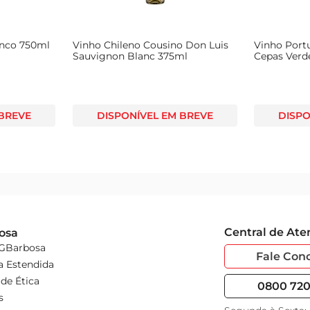
anco e permitase desfrutar de uma experiência única em cada go
anco 750ml
Vinho Chileno Cousino Don Luis
Vinho Port
Sauvignon Blanc 375ml
Cepas Verd
 BREVE
DISPONÍVEL EM BREVE
DISPO
Central de At
osa
 GBarbosa
Fale Con
a Estendida
de Ética
0800 720 
s