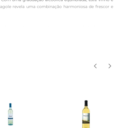
adagole revela uma combinação harmoniosa de frescor e 
ua frescura. No nariz, destacamse aromas frutados, como 
z bem equilibrada que proporciona um final agradável e 
Sua versatilidade também permite que seja servido como 
 temperatura entre 8°Ce 10°C, o que realça ainda mais 
tradição vinícola. Cada garrafa carrega a essência do 
u um momentode descontração, este vinho é uma escolha 