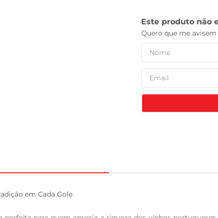
tv
radição em Cada Gole

perfeita para quem aprecia a riqueza dos vinhos portugueses.