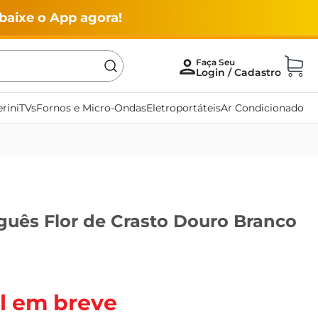
baixe o App agora!
rini
TVs
Fornos e Micro-Ondas
Eletroportáteis
Ar Condicionado
guês Flor de Crasto Douro Branco
l em breve