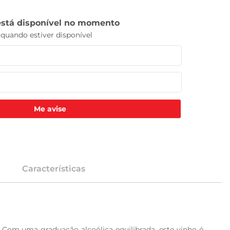
Me avise
Características
 Com uma graduação alcoólica equilibrada, este vinho é 