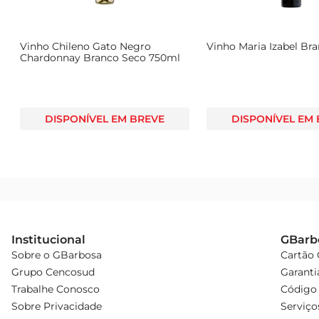
 Uvas: Blend de variedades autóctones  

Descubra a riqueza do VinhoPor Flor de Crasto Douro Br
Vinho Chileno Gato Negro
Vinho Maria Izabel Br
Chardonnay Branco Seco 750ml
DISPONÍVEL EM BREVE
DISPONÍVEL EM
Institucional
GBarb
Sobre o GBarbosa
Cartão
Grupo Cencosud
Garanti
Trabalhe Conosco
Código 
Sobre Privacidade
Serviço