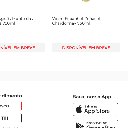
le.
uguês Monte das
Vinho Espanhol Peñasol
e 750ml
Chardonnay 750ml
NÍVEL EM BREVE
DISPONÍVEL EM BREVE
endimento
Baixe nosso App
osco
1111