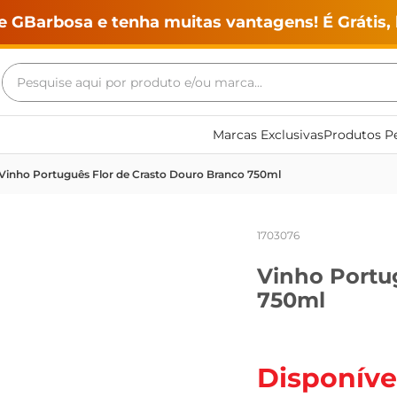
e GBarbosa e tenha muitas vantagens! É Grátis, 
Pesquise aqui por produto e/ou marca...
Termos mais buscados
Marcas Exclusivas
Produtos Pe
geladeira
Vinho Português Flor de Crasto Douro Branco 750ml
maquina lavar
fogao
1703076
café
Vinho Portu
cerveja
750ml
frango
leite
vinho
Disponíve
leite pó