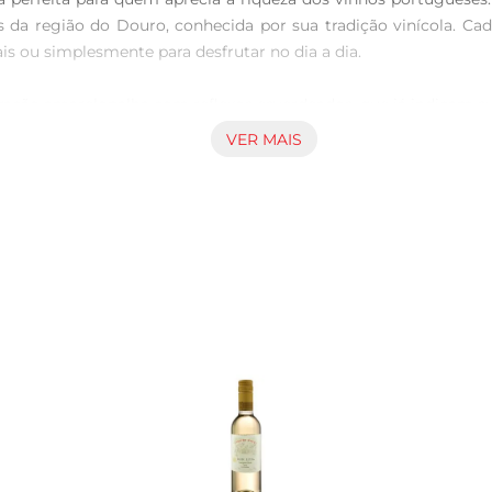
s da região do Douro, conhecida por sua tradição vinícola. C
 ou simplesmente para desfrutar no dia a dia.

oração amarelopalha com reflexos esverdeados, que já indicam s
lorais. Em boca, o vinho é leve e refrescante, com uma acide
VER MAIS
casiões.

s leves, como saladas, frutos do mar e pratos à base de aves. 
a completa. Para melhor apreciação, recomendase servir a uma
r de Crasto é um reflexo do compromisso com a qualidade e a 
iagem pelos sabores de Portugal. Seja para uma celebração o