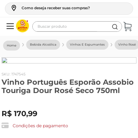
Como deseja receber suas compras?
Buscar produto
Termos mais buscados
Bebida Alcoólica
Vinhos E Espumantes
Vinho Rosé
geladeira
maquina lavar
fogao
:
1747545
Vinho Português Esporão Assobio
café
Touriga Dour Rosé Seco 750ml
cerveja
frango
R$
170
,
99
leite
vinho
Condições de pagamento
leite pó