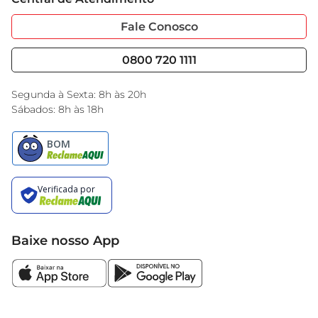
Sobre Privacidade
Garantia Estendida
Portal do Fornecedo
Código de Ética
Fale Conosco
Nossas Lojas
Serviços
Cencosud Media
Blog GBarbosa
0800 720 1111
Black Friday
Encarte do Dia
Segunda à Sexta: 8h às 20h
Sábados: 8h às 18h
Baixe nosso App