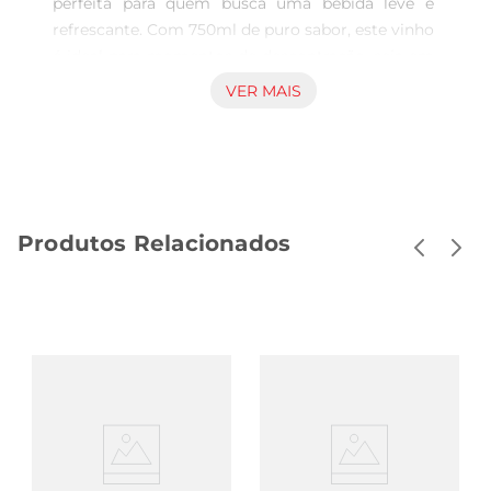
perfeita para quem busca uma bebida leve e 
refrescante. Com 750ml de puro sabor, este vinho 
é ideal para momentos de descontração, seja em 
um almoço ao ar livre ou em uma reunião com 
VER MAIS
amigos. Sua coloração rosada vibrante já 
antecipa a experiência frutal que está por vir.

Notas de Degustação

Este rosé apresenta um perfil aromático que 
combina notas de frutas vermelhas frescas, 
Produtos Relacionados
como morango e framboesa, com um leve toque 
floral. Na boca, é equilibrado e suave, 
proporcionando uma acidez agradável que realça 
seu frescor. Cada gole traz uma sensação de 
leveza, tornandoo uma opção versátil para 
harmonizar com diversos pratos.

Harmonização Ideal

O Vinho Por Assobio Douro Rosé é perfeito para 
acompanhar saladas, pratos leves de peixe e 
frutos do mar, além de queijos frescos. Sua 