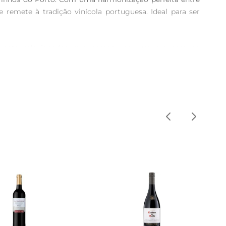
 remete à tradição vinícola portuguesa. Ideal para ser 
mente selecionadas, que passam por um processo de 
corpado, com nuances de nozes e frutas cristalizadas. A 
marca com a excelência.

hocolate, tortas de frutas e queijos azuis. Além disso, 
 especial. Para uma experiência completa, recomendase 
luz direta. Após aberto, o vinho pode ser consumido ao 
es que desejam desfrutar de um bom vinho em diferentes 