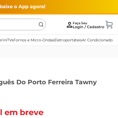
baixe o App agora!
rini
TVs
Fornos e Micro-Ondas
Eletroportáteis
Ar Condicionado
guês Do Porto Ferreira Tawny
l em breve