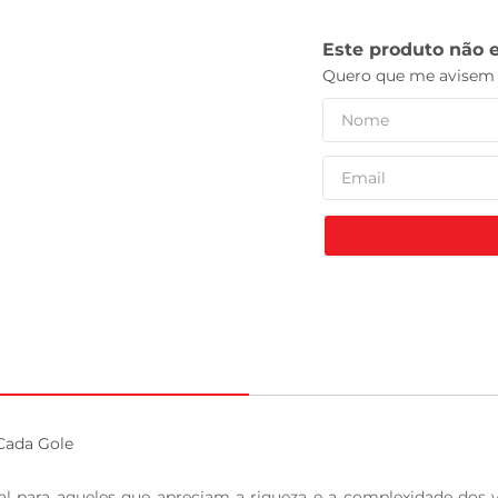
celular
Cada Gole

al para aqueles que apreciam a riqueza e a complexidade dos 