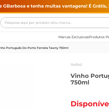
e GBarbosa e tenha muitas vantagens! É Grátis, 
Pesquise aqui por produto e/ou marca...
Termos mais buscados
Marcas Exclusivas
Produtos Pe
geladeira
nho Português Do Porto Ferreira Tawny 750ml
maquina lavar
fogao
1343542
café
Vinho Portu
cerveja
750ml
frango
leite
vinho
Disponíve
leite pó