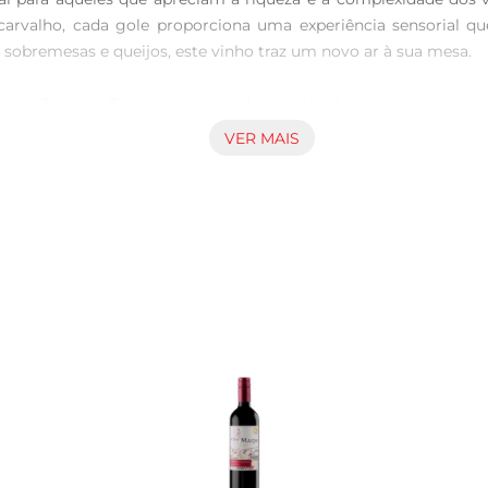
carvalho, cada gole proporciona uma experiência sensorial que
bremesas e queijos, este vinho traz um novo ar à sua mesa.

rto Ferreira Tawny é elaborado apartir de uvas cuidadosa
fere ao vinho sua coloração âmbar característica e um sabor en
VER MAIS
em um produto de alta qualidade, que reflete o compromisso da 
maneiras. Ele combina perfeitamente com sobremesas à base de c
stanhas ou frutas secas, tornando qualquer ocasião ainda mais
ue realça ainda mais suas características aromáticas.

ny, recomendase armazenálo em local fresco e seco, longe da 
ctas. Essa durabilidade tornao uma excelente opção para aquel