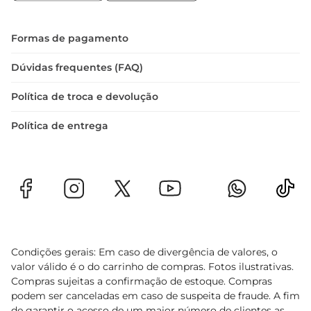
mais sobre a rica cultura vinícola portuguesa.

Especificações Técnicas  

 Volume: 750ml  

Formas de pagamento
 Tipo: Tinto  

 Região: Dão, Portugal  

Dúvidas frequentes (FAQ)
 Teor Alcoólico: 13  

Política de troca e devolução
O Vinho Por Cova do Frade Dão Tinto é uma 
escolha certeira para quem aprecia vinhos de 
Política de entrega
qualidade, com um perfil que agrada tanto os 
iniciantes quanto os conhecedores. Desfrute de 
um momento de prazer e tradição a cada taça
Condições gerais: Em caso de divergência de valores, o
valor válido é o do carrinho de compras. Fotos ilustrativas.
Compras sujeitas a confirmação de estoque. Compras
podem ser canceladas em caso de suspeita de fraude. A fim
de garantir o acesso de um maior número de clientes as