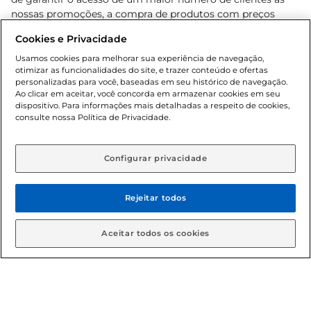
nossas promoções, a compra de produtos com preços
promocionais poderá ter sua quantidade limitada por
Cookies e Privacidade
cliente. Os preços, ofertas e condições são exclusivos para
o e-commerce e válidos durante o dia de hoje, podendo
Usamos cookies para melhorar sua experiência de navegação,
otimizar as funcionalidades do site, e trazer conteúdo e ofertas
sofrer alterações sem prévia notificação. Proibida a venda
personalizadas para você, baseadas em seu histórico de navegação.
de bebidas alcoólicas para menores de 18 anos, conforme
Ao clicar em aceitar, você concorda em armazenar cookies em seu
Lei n.º 8069/90, art. 81, inciso II (Estatuto da Criança e do
dispositivo. Para informações mais detalhadas a respeito de cookies,
Adolescente). Preços e condições exclusivos para o
consulte nossa Política de Privacidade.
www.gbarbosa.com.br
, podendo sofrer alterações sem
aviso prévio. O valor mínimo para as compras on-line é de
R$ 80,00.
Configurar privacidade
Rejeitar todos
© 2026 Copyright. Todos os direitos
reservados Gbarbosa.
Aceitar todos os cookies
Cencosud Brasil Comercial SA.CNPJ sob n° 39.346.861/0350-38 .
Sediada na Av. das Nações Unidas, 12.995, 21º andar, CEP: