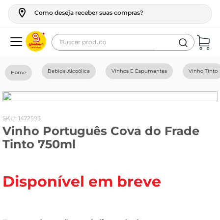
Como deseja receber suas compras?
Buscar produto
Termos mais buscados
Bebida Alcoólica
Vinhos E Espumantes
Vinho Tinto
geladeira
maquina lavar
fogao
:
1472593
Vinho Português Cova do Frade
café
Tinto 750ml
cerveja
frango
Disponível em breve
leite
vinho
leite pó