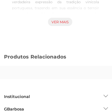
verdadeira expressão da tradição vinícola 
portuguesa, trazendo em sua essência o terroir 
da região do Dão. Com uma harmonização 
perfeita entre sabor e aroma, este vinho é ideal 
VER MAIS
para quem busca uma experiência rica e 
envolvente. Sua apresentação em garrafa de 
750ml é perfeita para compartilhar momentos 
especiais com amigos e familiares.

Características Principais  

Produtos Relacionados
Este vinho tinto se destaca pela sua cor rubi 
intensa e brilhante, que já antecipa a riqueza de 
sabores. No nariz, é possível perceber notas de 
frutas vermelhas maduras, como cerejas e 
framboesas, acompanhadas por sutis toques de 
especiarias e um leve aroma de madeira, 
resultado de seu envelhecimento em barricas. 
Institucional
Em boca, apresenta um corpo médio, taninos 
macios e uma acidez equilibrada, proporcionando 
Sobre o GBarbosa
GBarbosa
um final longo e agradável.
