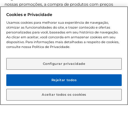
nossas promoções, a compra de produtos com preços
promocionais poderá ter sua quantidade limitada por
Cookies e Privacidade
cliente. Os preços, ofertas e condições são exclusivos para
o e-commerce e válidos durante o dia de hoje, podendo
Usamos cookies para melhorar sua experiência de navegação,
otimizar as funcionalidades do site, e trazer conteúdo e ofertas
sofrer alterações sem prévia notificação. Proibida a venda
personalizadas para você, baseadas em seu histórico de navegação.
de bebidas alcoólicas para menores de 18 anos, conforme
Ao clicar em aceitar, você concorda em armazenar cookies em seu
Lei n.º 8069/90, art. 81, inciso II (Estatuto da Criança e do
dispositivo. Para informações mais detalhadas a respeito de cookies,
Adolescente). Preços e condições exclusivos para o
consulte nossa Política de Privacidade.
www.gbarbosa.com.br
, podendo sofrer alterações sem
aviso prévio. O valor mínimo para as compras on-line é de
R$ 80,00.
Configurar privacidade
Rejeitar todos
© 2026 Copyright. Todos os direitos
reservados Gbarbosa.
Aceitar todos os cookies
Cencosud Brasil Comercial SA.CNPJ sob n° 39.346.861/0350-38 .
Sediada na Av. das Nações Unidas, 12.995, 21º andar, CEP: