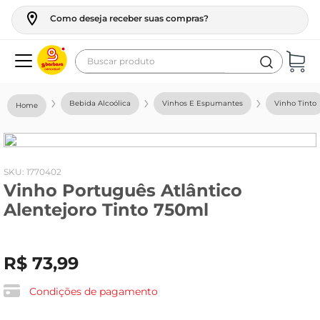
Como deseja receber suas compras?
Buscar produto
Termos mais buscados
Bebida Alcoólica
Vinhos E Espumantes
Vinho Tinto
geladeira
maquina lavar
fogao
:
1770402
Vinho Português Atlântico
café
Alentejoro Tinto 750ml
cerveja
frango
R$
73
,
99
leite
vinho
Condições de pagamento
leite pó