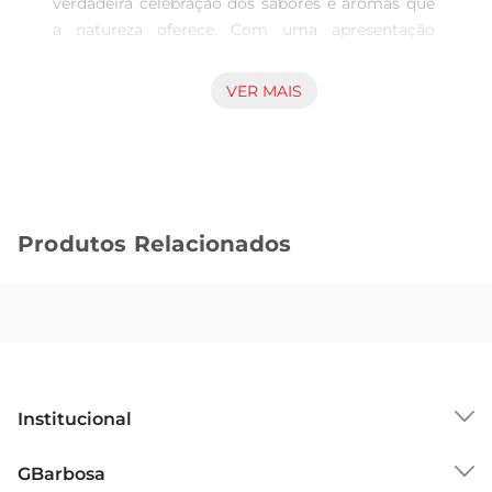
verdadeira celebração dos sabores e aromas que 
a natureza oferece. Com uma apresentação 
elegante em garrafa de 750ml, este vinho é ideal 
para momentos especiais ou para acompanhar 
VER MAIS
refeições em família. Sua composição 
cuidadosamente elaborada proporciona uma 
experiência sensorial que cativa os amantes de 
vinhos.

Características do Vinho  

Produtos Relacionados
Produzido com uvas selecionadas, o VinhoSão 
Miguel Atlantic Tinto apresenta notas frutadas 
que se destacam em seu paladar. A combinação 
de taninos suaves e uma acidez equilibrada 
resulta em um vinho encorpado, que harmoniza 
perfeitamente com pratos à base de carnes 
vermelhas, massas e queijos. Cada gole revela a 
Institucional
riqueza do terroir, refletindo a tradição vinícola 
da região.

Sobre o GBarbosa
GBarbosa
Harmonização e Uso  

Grupo Cencosud