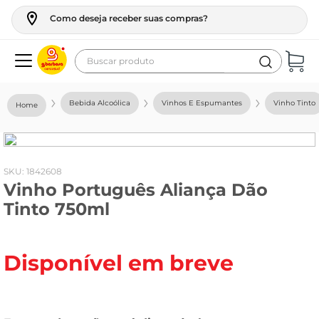
Como deseja receber suas compras?
Buscar produto
Termos mais buscados
Bebida Alcoólica
Vinhos E Espumantes
Vinho Tinto
geladeira
maquina lavar
fogao
:
1842608
Vinho Português Aliança Dão
café
Tinto 750ml
cerveja
frango
Disponível em breve
leite
vinho
leite pó