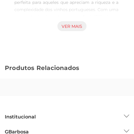
perfeita para aqueles que apreciam a riqueza e a 
complexidade dos vinhos portugueses. Com uma 
apresentação elegante em garrafa de 750ml, este 
vinho traz consigo a tradição da região do Dão, 
VER MAIS
reconhecida por seus vinhos de alta qualidade. 
Cada gole revela um equilíbrio harmonioso entre 
sabor e aroma, proporcionando uma experiência 
sensorial que encanta os amantes de vinho.

Características do Vinho  

Produtos Relacionados
Este tinto é elaborado a partir de uvas 
selecionadas, cultivadas em solos ricos e com 
clima ideal para a viticultura. O resultado é um 
vinho encorpado, com notas frutadas e um leve 
toque de especiarias, que se destacam em seu 
paladar. A combinação de taninos suaves e acidez 
equilibrada faz deste vinho uma opção versátil, 
Institucional
ideal para acompanhar uma variedade de pratos, 
desde carnes vermelhas até queijos curados.

Sobre o GBarbosa
GBarbosa
Sugestões de Harmonização  
