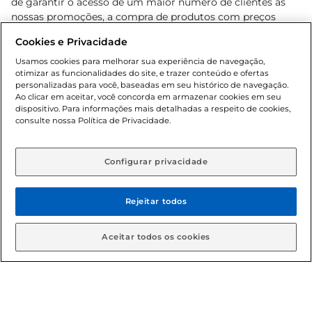
de garantir o acesso de um maior número de clientes as
nossas promoções, a compra de produtos com preços
promocionais poderá ter sua quantidade limitada por
Cookies e Privacidade
cliente. Os preços, ofertas e condições são exclusivos para
o e-commerce e válidos durante o dia de hoje, podendo
Usamos cookies para melhorar sua experiência de navegação,
otimizar as funcionalidades do site, e trazer conteúdo e ofertas
sofrer alterações sem prévia notificação. Proibida a venda
personalizadas para você, baseadas em seu histórico de navegação.
de bebidas alcoólicas para menores de 18 anos, conforme
Ao clicar em aceitar, você concorda em armazenar cookies em seu
Lei n.º 8069/90, art. 81, inciso II (Estatuto da Criança e do
dispositivo. Para informações mais detalhadas a respeito de cookies,
Adolescente). Preços e condições exclusivos para o
consulte nossa Política de Privacidade.
www.gbarbosa.com.br
, podendo sofrer alterações sem
aviso prévio. O valor mínimo para as compras on-line é de
R$ 80,00.
Configurar privacidade
Rejeitar todos
© 2026 Copyright. Todos os direitos
reservados Gbarbosa.
Aceitar todos os cookies
Cencosud Brasil Comercial SA.CNPJ sob n° 39.346.861/0350-38 .
Sediada na Av. das Nações Unidas, 12.995, 21º andar, CEP: