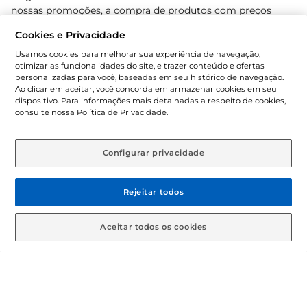
nossas promoções, a compra de produtos com preços
promocionais poderá ter sua quantidade limitada por
Cookies e Privacidade
cliente. Os preços, ofertas e condições são exclusivos para
o e-commerce e válidos durante o dia de hoje, podendo
Usamos cookies para melhorar sua experiência de navegação,
otimizar as funcionalidades do site, e trazer conteúdo e ofertas
sofrer alterações sem prévia notificação. Proibida a venda
personalizadas para você, baseadas em seu histórico de navegação.
de bebidas alcoólicas para menores de 18 anos, conforme
Ao clicar em aceitar, você concorda em armazenar cookies em seu
Lei n.º 8069/90, art. 81, inciso II (Estatuto da Criança e do
dispositivo. Para informações mais detalhadas a respeito de cookies,
Adolescente). Preços e condições exclusivos para o
consulte nossa Política de Privacidade.
www.gbarbosa.com.br
, podendo sofrer alterações sem
aviso prévio. O valor mínimo para as compras on-line é de
R$ 80,00.
Configurar privacidade
Rejeitar todos
© 2026 Copyright. Todos os direitos
reservados Gbarbosa.
Aceitar todos os cookies
Cencosud Brasil Comercial SA.CNPJ sob n° 39.346.861/0350-38 .
Sediada na Av. das Nações Unidas, 12.995, 21º andar, CEP: