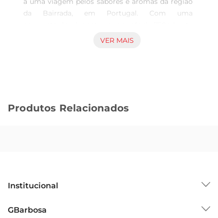
a uma viagem pelos sabores e aromas da região 
da Bairrada, em Portugal. Com uma 
apresentação elegante em garrafa de 750ml, este 
vinho é ideal para aqueles que apreciam a riqueza 
VER MAIS
da tradição vinícola. Seu perfil gustativo é 
equilibrado, proporcionando uma experiência 
sensorial que encanta os paladares mais 
exigentes.

Características principais  

Produtos Relacionados
Este vinho tinto é elaborado a partir de uvas 
selecionadas, que garantem uma qualidade 
superior e um sabor marcante. Apresenta notas 
de frutas vermelhas maduras, como cerejas e 
ameixas, que se entrelaçam com sutis toques de 
especiarias e um leve fundo terroso. A 
harmonização perfeita entre acidez e taninos 
Institucional
proporciona um final longo e agradável, 
tornando cada gole uma verdadeira celebração.

Sobre o GBarbosa
GBarbosa
Harmonização e recomendações de uso  

Grupo Cencosud