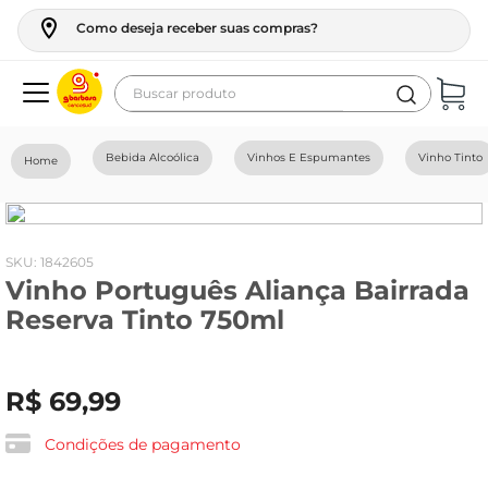
Como deseja receber suas compras?
Buscar produto
Termos mais buscados
Bebida Alcoólica
Vinhos E Espumantes
Vinho Tinto
geladeira
maquina lavar
fogao
:
1842605
Vinho Português Aliança Bairrada
café
Reserva Tinto 750ml
cerveja
frango
R$
69
,
99
leite
vinho
Condições de pagamento
celular