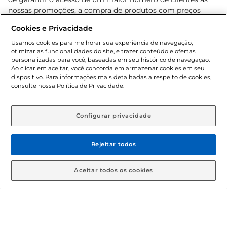
nossas promoções, a compra de produtos com preços
promocionais poderá ter sua quantidade limitada por
Cookies e Privacidade
cliente. Os preços, ofertas e condições são exclusivos para
o e-commerce e válidos durante o dia de hoje, podendo
Usamos cookies para melhorar sua experiência de navegação,
otimizar as funcionalidades do site, e trazer conteúdo e ofertas
sofrer alterações sem prévia notificação. Proibida a venda
personalizadas para você, baseadas em seu histórico de navegação.
de bebidas alcoólicas para menores de 18 anos, conforme
Ao clicar em aceitar, você concorda em armazenar cookies em seu
Lei n.º 8069/90, art. 81, inciso II (Estatuto da Criança e do
dispositivo. Para informações mais detalhadas a respeito de cookies,
Adolescente). Preços e condições exclusivos para o
consulte nossa Política de Privacidade.
www.gbarbosa.com.br
, podendo sofrer alterações sem
aviso prévio. O valor mínimo para as compras on-line é de
R$ 80,00.
Configurar privacidade
Rejeitar todos
© 2026 Copyright. Todos os direitos
reservados Gbarbosa.
Aceitar todos os cookies
Cencosud Brasil Comercial SA.CNPJ sob n° 39.346.861/0350-38 .
Sediada na Av. das Nações Unidas, 12.995, 21º andar, CEP: