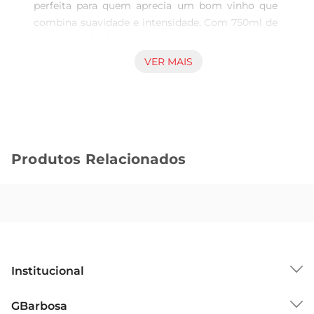
perfeita para quem aprecia um bom vinho que 
combina suavidade e intensidade. Com 750ml de 
pura satisfação, este vinho é ideal para 
momentos de descontração, seja em uma 
VER MAIS
refeição especial ou em um encontro entre 
amigos. Sua composição cuidadosamente 
elaborada proporciona uma experiência gustativa 
rica e envolvente, que certamente agradará aos 
paladares mais exigentes.

Produtos Relacionados
Notas de Degustação  

Ao servir o Vinho NAC Salton, você será 
imediatamente envolvido por seu aroma frutado, 
que remete a frutas maduras e notas florais. No 
paladar, a suavidade se destaca, proporcionando 
um equilíbrio perfeito entre doçura e acidez. Este 
vinho é caracterizado por um final agradável e 
Institucional
persistente, que convida a mais um gole. É uma 
opção versátil que harmoniza bem com diversos 
Sobre o GBarbosa
GBarbosa
pratos, desde queijos e embutidos até 