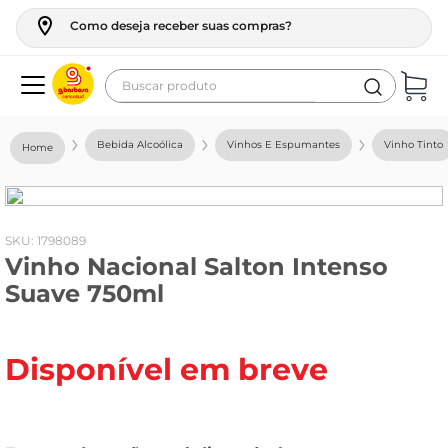
Como deseja receber suas compras?
Buscar produto
Termos mais buscados
Bebida Alcoólica
Vinhos E Espumantes
Vinho Tinto
geladeira
maquina lavar
fogao
:
1798089
Vinho Nacional Salton Intenso
café
Suave 750ml
cerveja
frango
Disponível em breve
vinho
leite
tv