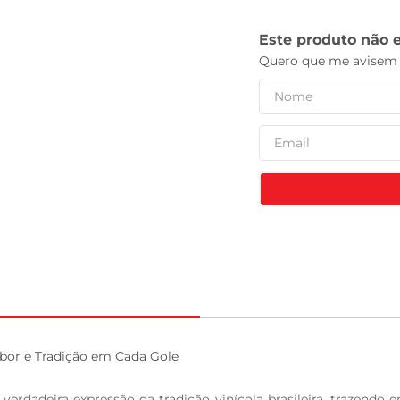
leite pó
or e Tradição em Cada Gole

rdadeira expressão da tradição vinícola brasileira, trazendo e