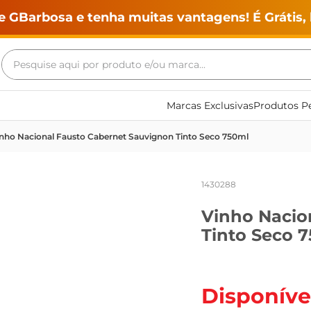
e GBarbosa e tenha muitas vantagens! É Grátis, 
Pesquise aqui por produto e/ou marca...
Termos mais buscados
Marcas Exclusivas
Produtos Pe
geladeira
nho Nacional Fausto Cabernet Sauvignon Tinto Seco 750ml
maquina lavar
fogao
1430288
café
Vinho Nacio
cerveja
Tinto Seco 
frango
vinho
leite
Disponíve
tv