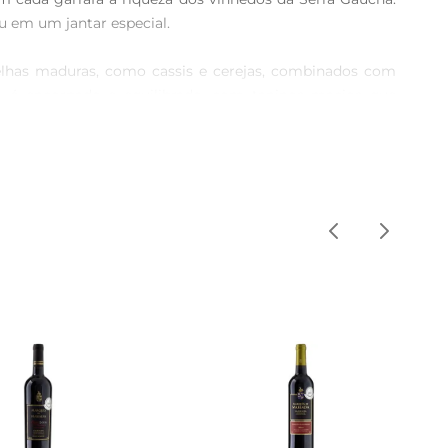
 em um jantar especial.

lhas maduras, como cassis e cerejas, combinados com 
, é encorpado e equilibrado, com taninos macios que 
ados. Este vinho se destaca em jantares com amigos ou 
ar por cerca de 30 minutos antes de servir poderealçar 