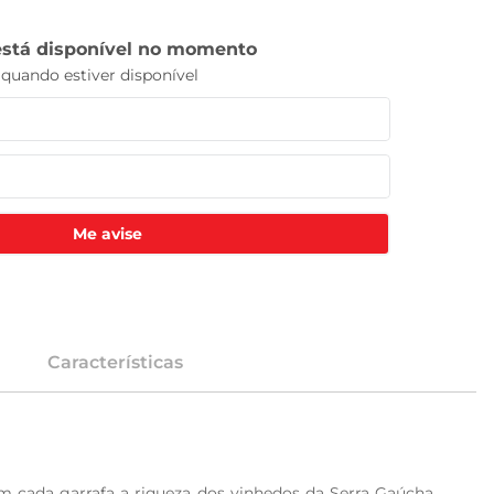
Me avise
Características
m cada garrafa a riqueza dos vinhedos da Serra Gaúcha. 