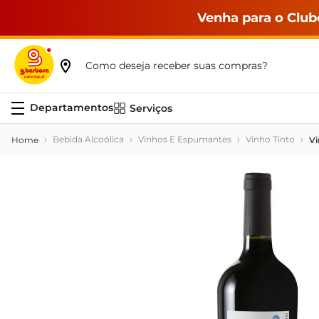
Venha para o Club
Como deseja receber suas compras?
Serviços
Bebida Alcoólica
Vinhos E Espumantes
Vinho Tinto
Vi