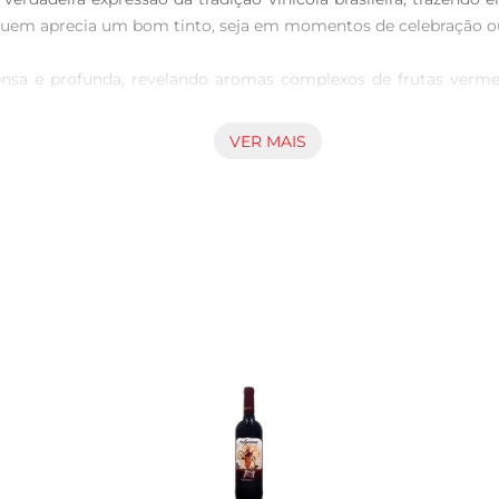
 quem aprecia um bom tinto, seja em momentos de celebração ou
ensa e profunda, revelando aromas complexos de frutas verme
ra, resultado do seu envelhecimento em barricas. No paladar
istente.

VER MAIS
rmelhas grelhadas, massas com molhos encorpados e queijos cur
e criando momentos memoráveis à mesa.

ecomendase servilo a uma temperatura entre 16°C e 18°C. Decant
 respire e se abra.