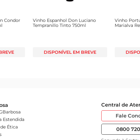
an Condor
Vinho Espanhol Don Luciano
Vinho Port
ml
Tempranillo Tinto 750ml
Marialva R
750ml
 BREVE
DISPONÍVEL EM BREVE
DISPO
Central de At
osa
 GBarbosa
Fale Con
a Estendida
de Ética
0800 720 
s