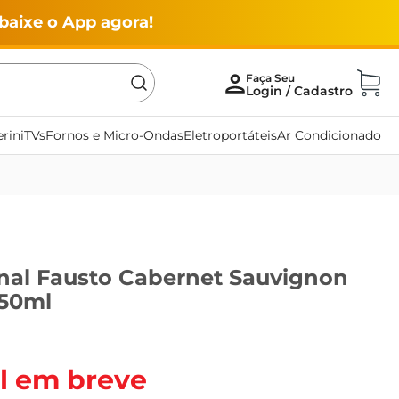
baixe o App agora!
rini
TVs
Fornos e Micro-Ondas
Eletroportáteis
Ar Condicionado
nal Fausto Cabernet Sauvignon
750ml
l em breve