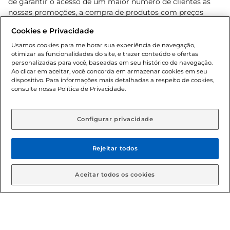
de garantir o acesso de um maior número de clientes as
nossas promoções, a compra de produtos com preços
promocionais poderá ter sua quantidade limitada por
Cookies e Privacidade
cliente. Os preços, ofertas e condições são exclusivos para
o e-commerce e válidos durante o dia de hoje, podendo
Usamos cookies para melhorar sua experiência de navegação,
otimizar as funcionalidades do site, e trazer conteúdo e ofertas
sofrer alterações sem prévia notificação. Proibida a venda
personalizadas para você, baseadas em seu histórico de navegação.
de bebidas alcoólicas para menores de 18 anos, conforme
Ao clicar em aceitar, você concorda em armazenar cookies em seu
Lei n.º 8069/90, art. 81, inciso II (Estatuto da Criança e do
dispositivo. Para informações mais detalhadas a respeito de cookies,
Adolescente). Preços e condições exclusivos para o
consulte nossa Política de Privacidade.
www.gbarbosa.com.br
, podendo sofrer alterações sem
aviso prévio. O valor mínimo para as compras on-line é de
R$ 80,00.
Configurar privacidade
Rejeitar todos
© 2026 Copyright. Todos os direitos
reservados Gbarbosa.
Aceitar todos os cookies
Cencosud Brasil Comercial SA.CNPJ sob n° 39.346.861/0350-38 .
Sediada na Av. das Nações Unidas, 12.995, 21º andar, CEP: