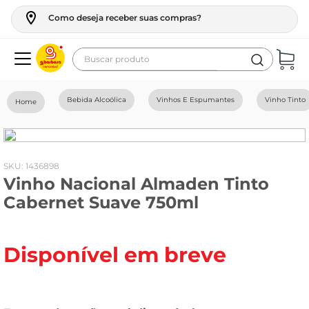
Como deseja receber suas compras?
Buscar produto
Termos mais buscados
Bebida Alcoólica
Vinhos E Espumantes
Vinho Tinto
geladeira
maquina lavar
fogao
:
1436898
Vinho Nacional Almaden Tinto
café
Cabernet Suave 750ml
cerveja
frango
Disponível em breve
leite
vinho
leite pó