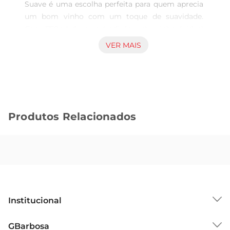
Suave é uma escolha perfeita para quem aprecia 
um bom vinho com um toque de suavidade. 
Com 750ml de pura tradição, este vinho é ideal 
para acompanhar momentos especiais, seja em 
VER MAIS
uma refeição com amigos ou em uma ocasião 
íntima. Seu saborequilibrado e aromas marcantes 
proporcionam uma experiência sensorial que 
agrada a todos os paladares.

Características Principais

Produtos Relacionados
Produzido a partir da uva Cabernet Sauvignon, 
este vinho apresenta uma coloração rubi intensa, 
que já revela sua riqueza. No paladar, destacase 
pela suavidade e leveza, tornandoo acessível para 
aqueles que estão começando a explorar o 
mundo dos vinhos. Seu final é agradável, com 
notas frutadas que deixam um gostinho de quero 
Institucional
mais.

Harmonização e Sugestões de Uso

Sobre o GBarbosa
GBarbosa
O Vinho Almadén Cabernet Sauvignon Suave é 