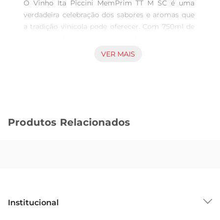
O Vinho Ita Piccini MemPrim TT M SC é uma 
verdadeira celebração dos sabores e aromas que 
a tradição vinícola pode oferecer. Com 750ml de 
pura qualidade, este vinho é ideal para aqueles 
que apreciam momentos especiais, seja em uma 
VER MAIS
refeição com amigos ou em uma ocasião 
romântica. Sua composição cuidadosamente 
elaborada traz um equilíbrio perfeito entre 
frescor e complexidade, tornando cada gole uma 
experiência memorável.

Produtos Relacionados
Características Principais  

Este vinho apresenta uma coloração vibrante e 
um bouquet aromático que remete a frutas 
maduras, com notas sutis de especiarias. O 
paladar é suave e envolvente, com taninos bem 
integrados, proporcionando uma sensação 
aveludada. Éum vinho que se destaca pela sua 
Institucional
versatilidade, harmonizando perfeitamente com 
pratos de carnes vermelhas, massas e queijos 