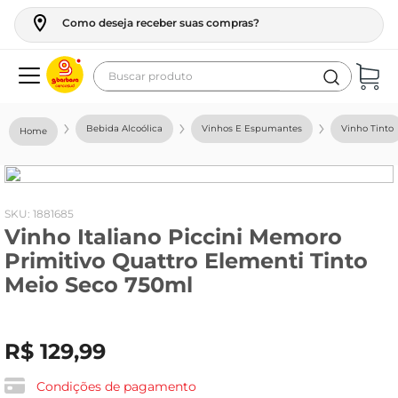
Como deseja receber suas compras?
Buscar produto
Termos mais buscados
Bebida Alcoólica
Vinhos E Espumantes
Vinho Tinto
geladeira
maquina lavar
fogao
:
1881685
Vinho Italiano Piccini Memoro
café
Primitivo Quattro Elementi Tinto
cerveja
Meio Seco 750ml
frango
vinho
R$
129
,
99
leite
Condições de pagamento
tv