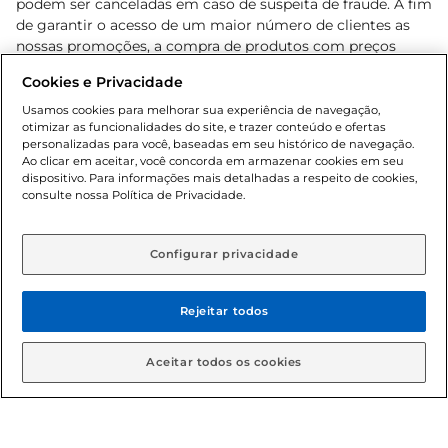
podem ser canceladas em caso de suspeita de fraude. A fim
de garantir o acesso de um maior número de clientes as
nossas promoções, a compra de produtos com preços
promocionais poderá ter sua quantidade limitada por
Cookies e Privacidade
cliente. Os preços, ofertas e condições são exclusivos para
o e-commerce e válidos durante o dia de hoje, podendo
Usamos cookies para melhorar sua experiência de navegação,
otimizar as funcionalidades do site, e trazer conteúdo e ofertas
sofrer alterações sem prévia notificação. Proibida a venda
personalizadas para você, baseadas em seu histórico de navegação.
de bebidas alcoólicas para menores de 18 anos, conforme
Ao clicar em aceitar, você concorda em armazenar cookies em seu
Lei n.º 8069/90, art. 81, inciso II (Estatuto da Criança e do
dispositivo. Para informações mais detalhadas a respeito de cookies,
Adolescente). Preços e condições exclusivos para o
consulte nossa Política de Privacidade.
www.gbarbosa.com.br
, podendo sofrer alterações sem
aviso prévio. O valor mínimo para as compras on-line é de
R$ 80,00.
Configurar privacidade
Rejeitar todos
© 2026 Copyright. Todos os direitos
reservados Gbarbosa.
Aceitar todos os cookies
Cencosud Brasil Comercial SA.CNPJ sob n° 39.346.861/0350-38 .