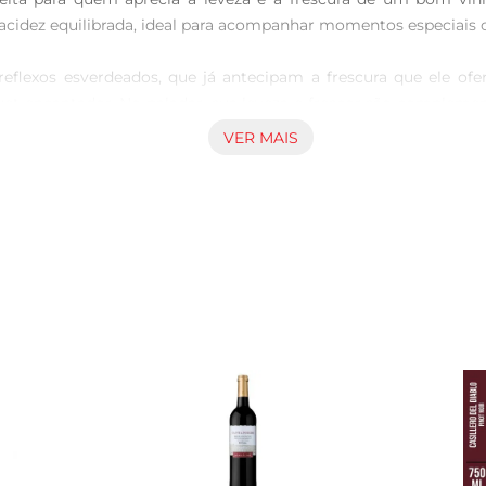
acidez equilibrada, ideal para acompanhar momentos especiais o
flexos esverdeados, que já antecipam a frescura que ele ofer
quet encantador. No paladar, sua leveza e frescor são complem
VER MAIS
til e pode ser harmonizado com uma variedade de pratos. Ele c
inda mais agradável, sirvao bem gelado, entre 8°C e 10°C, para 
 que é conhecida por sua tradição e qualidade na elaboração de
é exceção. Com um teor alcoólico de 12,5, ele oferece um equilíb