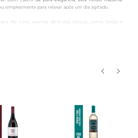
u simplesmente para relaxar após um dia agitado.

ece. No nariz, aromas de frutas cítricas, como limão e 
entados por uma acidez vibrante, tornandocada gole uma 
ombina perfeitamente com saladas frescas, pratos à base 
realçar suas características e proporcionar uma sensação 
 vinhos. O Pinot Grigio é uma uva que se destaca por sua 
rio perfeito entre sabor e leveza, tornandose uma escolha 