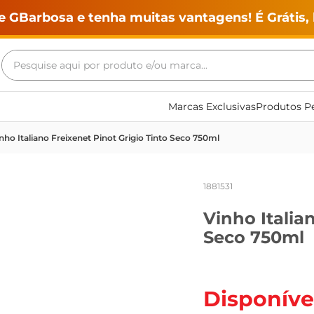
e GBarbosa e tenha muitas vantagens! É Grátis, 
Pesquise aqui por produto e/ou marca...
Termos mais buscados
Marcas Exclusivas
Produtos Pe
geladeira
nho Italiano Freixenet Pinot Grigio Tinto Seco 750ml
maquina lavar
fogao
1881531
café
Vinho Italia
cerveja
Seco 750ml
frango
leite
vinho
Disponíve
leite pó