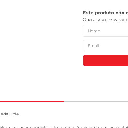
tv
Cada Gole

feita para quem aprecia a leveza e a frescura de um bom vin