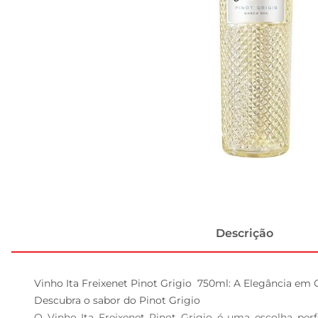
Descrição
Vinho Ita Freixenet Pinot Grigio  750ml: A Elegância em 
Descubra o sabor do Pinot Grigio  

O Vinho Ita Freixenet Pinot Grigio é uma escolha per