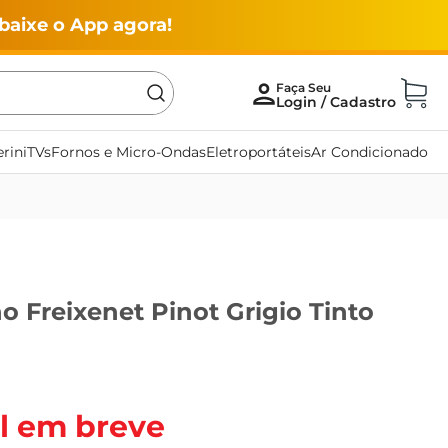
baixe o App agora!
rini
TVs
Fornos e Micro-Ondas
Eletroportáteis
Ar Condicionado
no Freixenet Pinot Grigio Tinto
l em breve