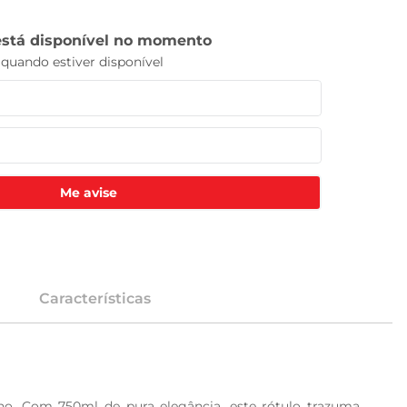
Me avise
Características
ho. Com 750ml de pura elegância, este rótulo trazuma 