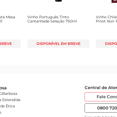
sta Mesa
Vinho Português Tinto
Vinho Chile
1l
Cantanhede Seleção 750ml
Pinot Noir 
750ml
 BREVE
DISPONÍVEL EM BREVE
DISPO
Central de At
osa
 GBarbosa
Fale Con
a Estendida
de Ética
0800 720 
s