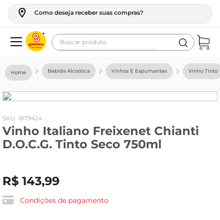
Como deseja receber suas compras?
Buscar produto
Termos mais buscados
Bebida Alcoólica
Vinhos E Espumantes
Vinho Tinto
geladeira
maquina lavar
fogao
:
1879424
Vinho Italiano Freixenet Chianti
café
D.O.C.G. Tinto Seco 750ml
cerveja
frango
R$
143
,
99
leite
vinho
Condições de pagamento
leite pó