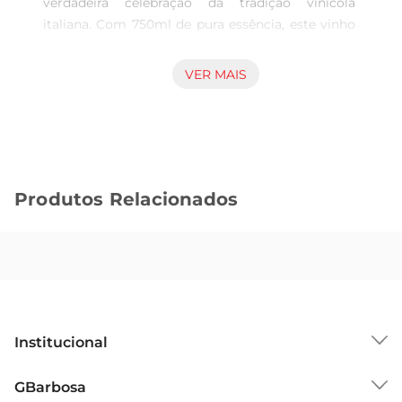
verdadeira celebração da tradição vinícola 
italiana. Com 750ml de pura essência, este vinho 
tinto seco é ideal para quem aprecia um bom 
acompanhamento em momentos especiais ou 
VER MAIS
para o dia a dia. Seu sabor encorpado e aromas 
marcantes proporcionam uma experiência 
sensorial que envolve e encanta.

Características Principais  

Produzido na renomada região da Toscana, o 
Produtos Relacionados
ChiantiTT Sec é elaborado com uvas 
cuidadosamente selecionadas, que garantem a 
qualidade e a autenticidade do produto. Este 
vinho apresenta uma coloração rubi intensa, com 
reflexos violáceos, que já antecipam a riqueza de 
sabores que ele oferece. No paladar, destacase 
pela harmonia entre notas frutadas e um leve 
Institucional
toque de especiarias, resultando em um final 
persistente e agradável.

Sobre o GBarbosa
GBarbosa
Harmonização Perfeita  

Grupo Cencosud