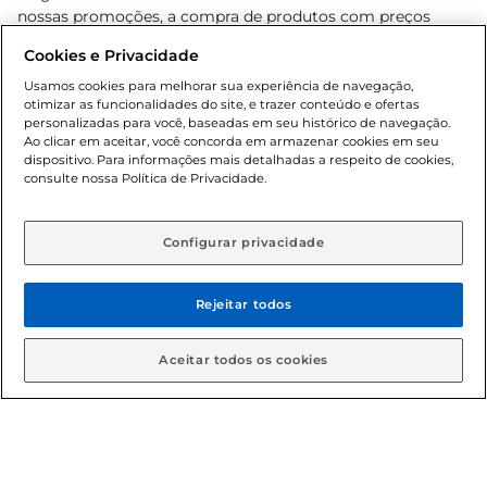
nossas promoções, a compra de produtos com preços
promocionais poderá ter sua quantidade limitada por
Cookies e Privacidade
cliente. Os preços, ofertas e condições são exclusivos para
o e-commerce e válidos durante o dia de hoje, podendo
Usamos cookies para melhorar sua experiência de navegação,
otimizar as funcionalidades do site, e trazer conteúdo e ofertas
sofrer alterações sem prévia notificação. Proibida a venda
personalizadas para você, baseadas em seu histórico de navegação.
de bebidas alcoólicas para menores de 18 anos, conforme
Ao clicar em aceitar, você concorda em armazenar cookies em seu
Lei n.º 8069/90, art. 81, inciso II (Estatuto da Criança e do
dispositivo. Para informações mais detalhadas a respeito de cookies,
Adolescente). Preços e condições exclusivos para o
consulte nossa Política de Privacidade.
www.gbarbosa.com.br
, podendo sofrer alterações sem
aviso prévio. O valor mínimo para as compras on-line é de
R$ 80,00.
Configurar privacidade
Rejeitar todos
© 2026 Copyright. Todos os direitos
reservados Gbarbosa.
Aceitar todos os cookies
Cencosud Brasil Comercial SA.CNPJ sob n° 39.346.861/0350-38 .
Sediada na Av. das Nações Unidas, 12.995, 21º andar, CEP: