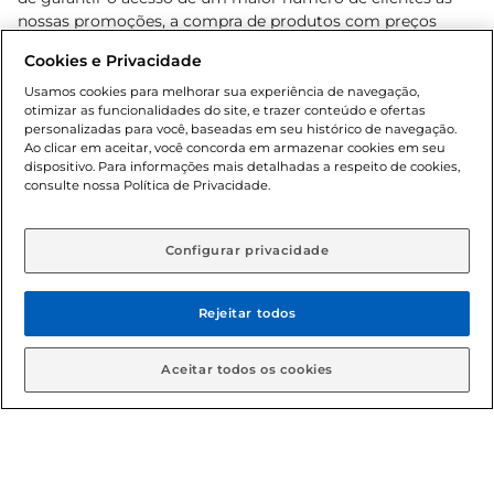
nossas promoções, a compra de produtos com preços
promocionais poderá ter sua quantidade limitada por
Cookies e Privacidade
cliente. Os preços, ofertas e condições são exclusivos para
o e-commerce e válidos durante o dia de hoje, podendo
Usamos cookies para melhorar sua experiência de navegação,
otimizar as funcionalidades do site, e trazer conteúdo e ofertas
sofrer alterações sem prévia notificação. Proibida a venda
personalizadas para você, baseadas em seu histórico de navegação.
de bebidas alcoólicas para menores de 18 anos, conforme
Ao clicar em aceitar, você concorda em armazenar cookies em seu
Lei n.º 8069/90, art. 81, inciso II (Estatuto da Criança e do
dispositivo. Para informações mais detalhadas a respeito de cookies,
Adolescente). Preços e condições exclusivos para o
consulte nossa Política de Privacidade.
www.gbarbosa.com.br
, podendo sofrer alterações sem
aviso prévio. O valor mínimo para as compras on-line é de
R$ 80,00.
Configurar privacidade
Rejeitar todos
© 2026 Copyright. Todos os direitos
reservados Gbarbosa.
Aceitar todos os cookies
Cencosud Brasil Comercial SA.CNPJ sob n° 39.346.861/0350-38 .
Sediada na Av. das Nações Unidas, 12.995, 21º andar, CEP: