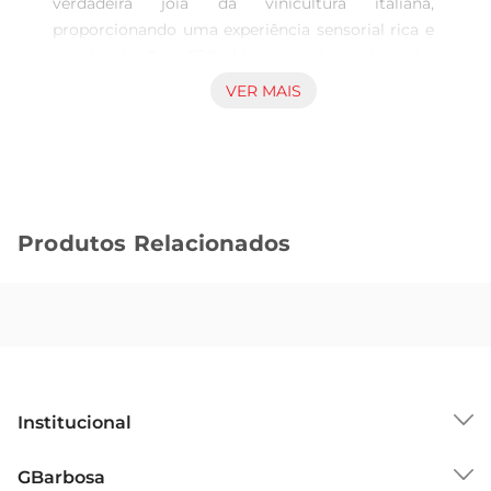
verdadeira joia da vinicultura italiana, 
proporcionando uma experiência sensorial rica e 
envolvente. Com 750mlde puro sabor, este vinho 
é ideal para quem aprecia a tradição e a qualidade 
VER MAIS
dos vinhos da região de Piemonte. Sua produção 
cuidadosa e o uso de uvas Barbera garantem um 
perfil de sabor que encanta os paladares mais 
exigentes.

Características e Notas de Degustação  

Produtos Relacionados
Este vinho apresenta uma coloração rubi intensa, 
que já antecipa a riqueza de seu conteúdo. No 
nariz, é possível perceber notas frutadas de cereja 
e ameixa, acompanhadas por sutis toques de 
especiarias e um leve aroma de baunilha, 
resultado do envelhecimentoem barricas de 
carvalho. No paladar, o Ita Fontanafredda Barbera 
Institucional
d'Alba se destaca pela sua acidez equilibrada e 
taninos suaves, proporcionando um final longo e 
Sobre o GBarbosa
GBarbosa
agradável.

Grupo Cencosud