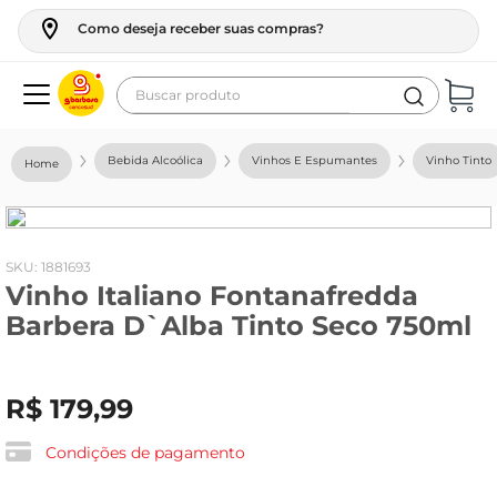
Como deseja receber suas compras?
Buscar produto
Termos mais buscados
Bebida Alcoólica
Vinhos E Espumantes
Vinho Tinto
geladeira
maquina lavar
fogao
:
1881693
Vinho Italiano Fontanafredda
café
Barbera D`Alba Tinto Seco 750ml
cerveja
frango
R$
179
,
99
leite
vinho
Condições de pagamento
leite pó