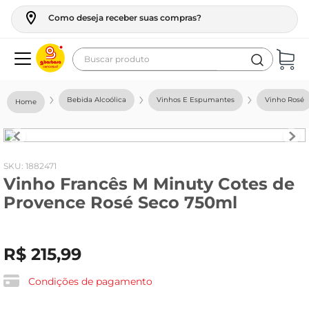
Como deseja receber suas compras?
Buscar produto
Termos mais buscados
Bebida Alcoólica
Vinhos E Espumantes
Vinho Rosé
geladeira
maquina lavar
fogao
:
1882471
Vinho Francês M Minuty Cotes de
café
Provence Rosé Seco 750ml
cerveja
frango
R$
215
,
99
leite
vinho
Condições de pagamento
leite pó