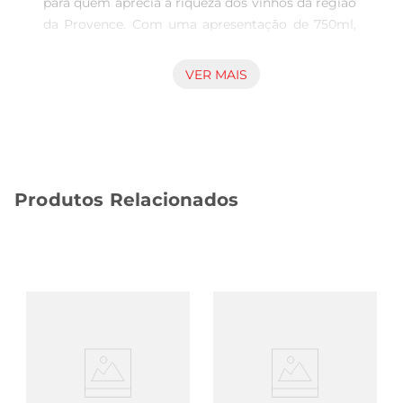
para quem aprecia a riqueza dos vinhos da região 
da Provence. Com uma apresentação de 750ml, 
este vinho rosése destaca pela sua leveza e 
frescor, ideal para acompanhar momentos 
VER MAIS
especiais ou simplesmente para desfrutar em um 
dia ensolarado.Sua coloração suave e atraente já 
antecipa a experiência prazerosa que está por vir.

Notas de Degustação  

Ao degustar o Vinho Fra M Minuty, você será 
Produtos Relacionados
envolvido por aromas frutados que remetem a 
frutas vermelhas e notas florais sutis. No paladar, 
sua acidez equilibrada proporciona uma sensação 
refrescante, enquanto os sabores delicados se 
entrelaçam, criando uma harmonia perfeita. Este 
vinho é versátil e pode ser apreciado tanto puro 
quanto harmonizado com pratos leves, como 
saladas, frutos do mar e queijos frescos.

Ideal para Diversas Ocasiões  

Seja em um jantar romântico, em uma reunião 