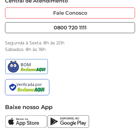
Central de Atendimento
Sobre Privacidade
Garantia Estendida
Portal do Fornecedo
Código de Ética
Fale Conosco
Nossas Lojas
Serviços
Cencosud Media
Blog GBarbosa
0800 720 1111
Black Friday
Encarte do Dia
Segunda à Sexta: 8h às 20h
Sábados: 8h às 18h
Baixe nosso App