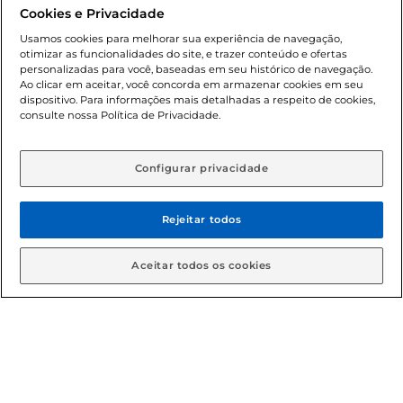
promocionais poderá ter sua quantidade limitada por
Cookies e Privacidade
cliente. Os preços, ofertas e condições são exclusivos para
o e-commerce e válidos durante o dia de hoje, podendo
Usamos cookies para melhorar sua experiência de navegação,
otimizar as funcionalidades do site, e trazer conteúdo e ofertas
sofrer alterações sem prévia notificação. Proibida a venda
personalizadas para você, baseadas em seu histórico de navegação.
de bebidas alcoólicas para menores de 18 anos, conforme
Ao clicar em aceitar, você concorda em armazenar cookies em seu
Lei n.º 8069/90, art. 81, inciso II (Estatuto da Criança e do
dispositivo. Para informações mais detalhadas a respeito de cookies,
Adolescente). Preços e condições exclusivos para o
consulte nossa Política de Privacidade.
www.gbarbosa.com.br
, podendo sofrer alterações sem
aviso prévio. O valor mínimo para as compras on-line é de
R$ 80,00.
Configurar privacidade
Rejeitar todos
© 2026 Copyright. Todos os direitos
reservados Gbarbosa.
Aceitar todos os cookies
Cencosud Brasil Comercial SA.CNPJ sob n° 39.346.861/0350-38 .
Sediada na Av. das Nações Unidas, 12.995, 21º andar, CEP:
04.578-000, Bairro Brooklin Paulista, na cidade de São Paulo -
SP.