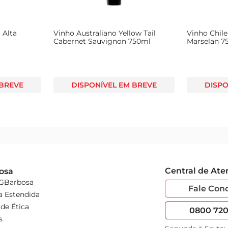
anta Ema Amplus
Vinho Argentino Balbo Reserva
Vinho
Cabernet Sauvignon Tinto 750ml
Caber
L EM BREVE
DISPONÍVEL EM BREVE
Central de At
osa
 GBarbosa
Fale Con
a Estendida
de Ética
0800 720 
s