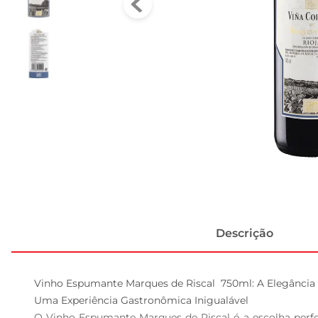
Descrição
Vinho Espumante Marques de Riscal  750ml: A Elegância
Uma Experiência Gastronômica Inigualável  

O Vinho Espumante Marques de Riscal é a escolha perfe