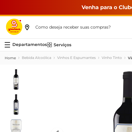
Venha para o Club
Como deseja receber suas compras?
Serviços
Bebida Alcoólica
Vinhos E Espumantes
Vinho Tinto
Vi