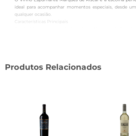
ideal para acompanhar momentos especiais, desde um 
qualquer ocasião.

Características Principais  

Produzido com uvas selecionadas, o Marques de Riscal 
sensação refrescante a cada gole. Este vinho é elaborad
com a excelência.

Harmonização Perfeita  

Este espumante é versátil e pode ser harmonizado com
Produtos Relacionados
mesmo pratos maiselaborados. Sua acidez equilibrada 
experiência memorável.

Especificações Técnicas  

 Volume: 750ml  

 Tipo: Espumante  

 Região: D.O. Rueda, Espanha  

 Teor Alcoólico: 11,5  

O Vinho Espumante Marques de Riscal é mais do que um