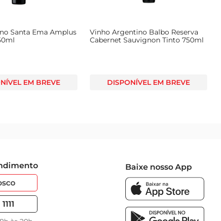
 Argentino Red Styling
Vinho Nacional O Gaúcho Tinto
net Sauvignon Tinto 750ml
Suave 1.481ml
DISPONÍVEL EM BREVE
DISPONÍVEL EM BREVE
endimento
Baixe nosso App
osco
1111