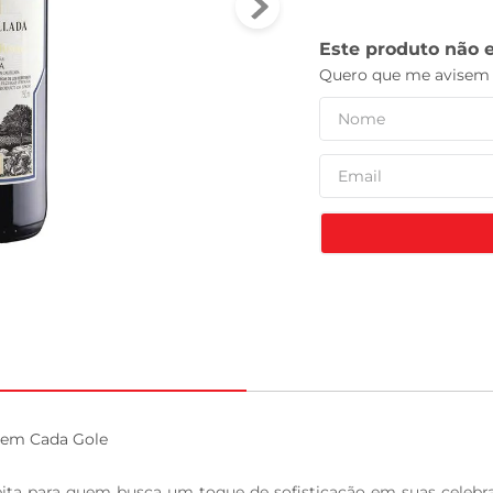
tv
 em Cada Gole

ita para quem busca um toque de sofisticação em suas celebr