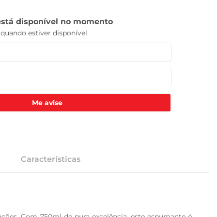
Me avise
Características
ações. Com 750ml de pura excelência, este espumante é 