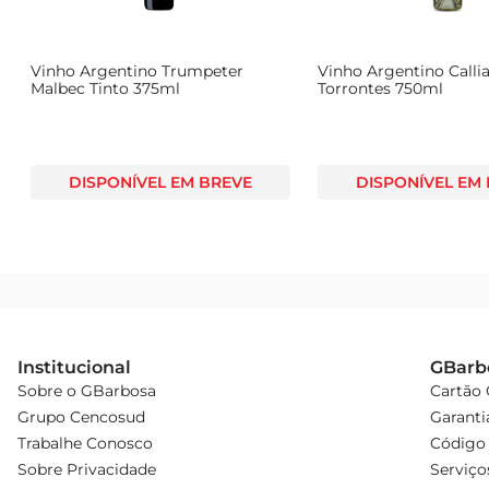
Vinho Australiano Yellow Tail
Vinho Chileno S
Cabernet Sauvignon 750ml
Marselan 750ml
E
DISPONÍVEL EM BREVE
DISPONÍVE
Institucional
GBarb
Sobre o GBarbosa
Cartão
Grupo Cencosud
Garanti
Trabalhe Conosco
Código 
Sobre Privacidade
Serviço