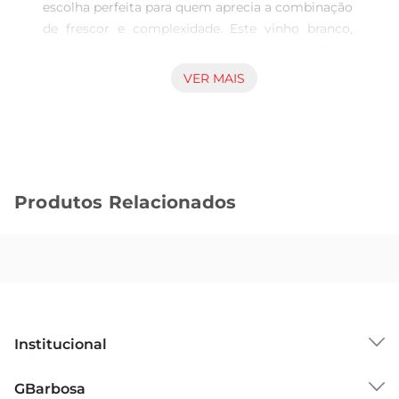
escolha perfeita para quem aprecia a combinação 
de frescor e complexidade. Este vinho branco, 
produzido na renomada região vinícola do Chile, 
destacase pela sua elegância e sabor marcante. 
VER MAIS
Com uma coloração amarelopalha brilhante, ele é 
idealpara acompanhar momentos especiais ou 
simplesmente para desfrutar no dia a dia.

Notas de Degustação  

Ao degustar, você será envolvido por aromas 
Produtos Relacionados
frutados, como maçã verde e pêssego, que se 
entrelaçam com sutis notas de baunilha e 
carvalho, resultado do seu amadurecimento em 
barricas. O paladar é equilibrado, com uma acidez 
refrescante que proporciona um final longo e 
agradável. É um vinho que revela a riqueza do 
terroir chileno, trazendo uma experiência 
Institucional
gustativa que agrada tanto os iniciantes quanto 
os conhecedores.

Sobre o GBarbosa
GBarbosa
Harmonização Perfeita  
