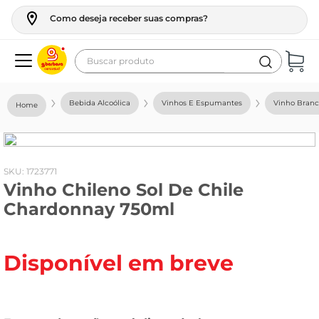
Como deseja receber suas compras?
Buscar produto
Termos mais buscados
Bebida Alcoólica
Vinhos E Espumantes
Vinho Bran
geladeira
maquina lavar
fogao
:
1723771
Vinho Chileno Sol De Chile
café
Chardonnay 750ml
cerveja
frango
Disponível em breve
vinho
leite
tv