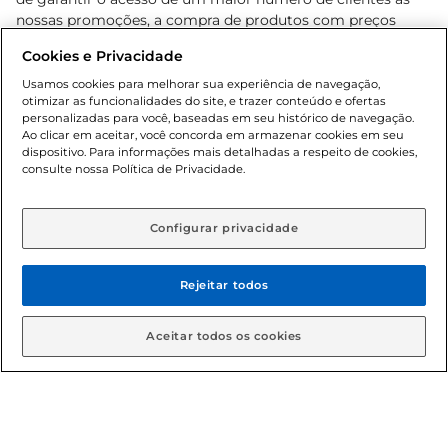
nossas promoções, a compra de produtos com preços
promocionais poderá ter sua quantidade limitada por
Cookies e Privacidade
cliente. Os preços, ofertas e condições são exclusivos para
o e-commerce e válidos durante o dia de hoje, podendo
Usamos cookies para melhorar sua experiência de navegação,
otimizar as funcionalidades do site, e trazer conteúdo e ofertas
sofrer alterações sem prévia notificação. Proibida a venda
personalizadas para você, baseadas em seu histórico de navegação.
de bebidas alcoólicas para menores de 18 anos, conforme
Ao clicar em aceitar, você concorda em armazenar cookies em seu
Lei n.º 8069/90, art. 81, inciso II (Estatuto da Criança e do
dispositivo. Para informações mais detalhadas a respeito de cookies,
Adolescente). Preços e condições exclusivos para o
consulte nossa Política de Privacidade.
www.gbarbosa.com.br
, podendo sofrer alterações sem
aviso prévio. O valor mínimo para as compras on-line é de
R$ 80,00.
Configurar privacidade
Rejeitar todos
© 2026 Copyright. Todos os direitos
reservados Gbarbosa.
Aceitar todos os cookies
Cencosud Brasil Comercial SA.CNPJ sob n° 39.346.861/0350-38 .
Sediada na Av. das Nações Unidas, 12.995, 21º andar, CEP: