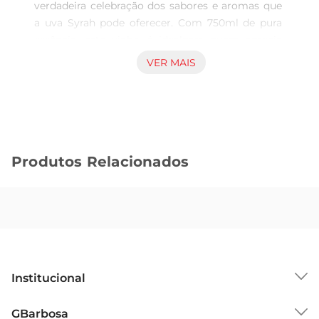
verdadeira celebração dos sabores e aromas que 
a uva Syrah pode oferecer. Com 750ml de pura 
essência, este vinho é idealpara quem aprecia 
uma bebida que combina tradição e qualidade 
VER MAIS
em cada gole. Seu perfil encorpado e frutado 
proporciona uma experiência sensorial rica, 
perfeita para acompanhar momentos especiais 
ou para relaxar após um dia agitado.

Notas de Degustação  

Produtos Relacionados
Ao servir, o Chi Santa Rita 120 revela uma 
coloração intensa, típica da Syrah, que já antecipa 
a profundidade de seu sabor. No nariz, 
destacamse notas de frutas vermelhas maduras, 
como ameixas e cerejas, entrelaçadas com sutis 
toques de especiarias e um leve aroma de 
baunilha, resultado de seu envelhecimento em 
Institucional
barricas de carvalho. No paladar, sua estrutura é 
equilibrada, com taninos macios que 
Sobre o GBarbosa
GBarbosa
proporcionam uma textura aveludada e um final 