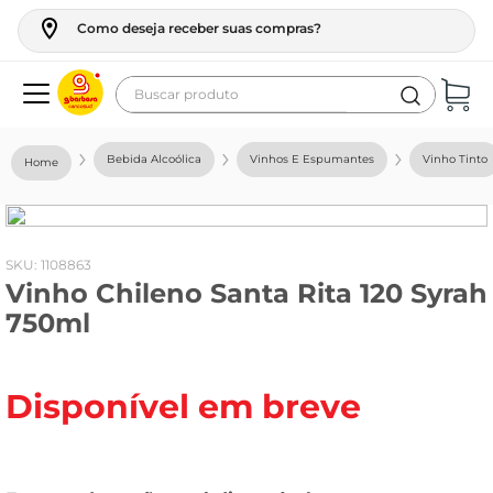
Como deseja receber suas compras?
Buscar produto
Termos mais buscados
Bebida Alcoólica
Vinhos E Espumantes
Vinho Tinto
geladeira
maquina lavar
fogao
:
1108863
Vinho Chileno Santa Rita 120 Syrah
café
750ml
cerveja
frango
Disponível em breve
leite
vinho
leite pó