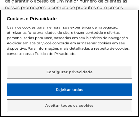
de garantir o acesso de um maior número de clientes as
nossas promoções, a compra de produtos com preços
promocionais poderá ter sua quantidade limitada por
Cookies e Privacidade
cliente. Os preços, ofertas e condições são exclusivos para
o e-commerce e válidos durante o dia de hoje, podendo
Usamos cookies para melhorar sua experiência de navegação,
otimizar as funcionalidades do site, e trazer conteúdo e ofertas
sofrer alterações sem prévia notificação. Proibida a venda
personalizadas para você, baseadas em seu histórico de navegação.
de bebidas alcoólicas para menores de 18 anos, conforme
Ao clicar em aceitar, você concorda em armazenar cookies em seu
Lei n.º 8069/90, art. 81, inciso II (Estatuto da Criança e do
dispositivo. Para informações mais detalhadas a respeito de cookies,
Adolescente). Preços e condições exclusivos para o
consulte nossa Política de Privacidade.
www.gbarbosa.com.br
, podendo sofrer alterações sem
aviso prévio. O valor mínimo para as compras on-line é de
R$ 80,00.
Configurar privacidade
Rejeitar todos
© 2026 Copyright. Todos os direitos
reservados Gbarbosa.
Aceitar todos os cookies
Cencosud Brasil Comercial SA.CNPJ sob n° 39.346.861/0350-38 .
Sediada na Av. das Nações Unidas, 12.995, 21º andar, CEP: