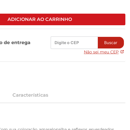
ADICIONAR AO CARRINHO
zo de entrega
Buscar
Não sei meu CEP
Características
om sua coloração amarelopalha e reflexos esverdeados, 