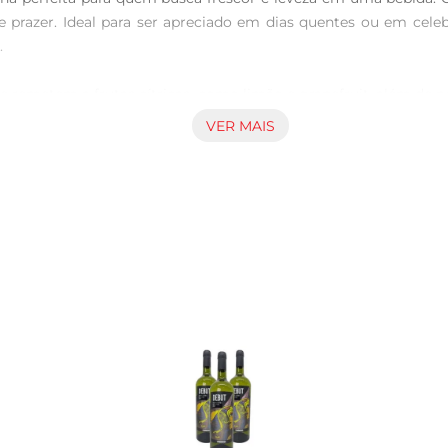
razer. Ideal para ser apreciado em dias quentes ou em celebra


e remetem a frutas cítricas, como limão e grapefruit, além de
om que cada gole seja uma verdadeiraexplosão de sabor. É um vi
VER MAIS
ar e queijos frescos.

hi Santa Rita 120, experimente acompanhálo com pratos como 
 cada refeição ainda mais especial. Além disso, é uma excelen
 que possui uma tradição de mais de130 anos na produção de vin
uem aprecia uma bebida leve e refrescante. A embalagem de 750