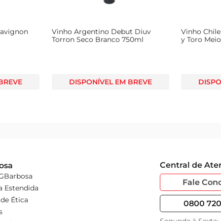
uavignon
Vinho Argentino Debut Diuv
Vinho Chil
Torron Seco Branco 750ml
y Toro Mei
Blanc 750m
 BREVE
DISPONÍVEL EM BREVE
DISPO
Central de At
osa
 GBarbosa
Fale Con
a Estendida
de Ética
0800 720 
s