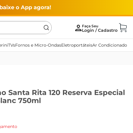
baixe o App agora!
rini
TVs
Fornos e Micro-Ondas
Eletroportáteis
Ar Condicionado
o Santa Rita 120 Reserva Especial
lanc 750ml
agamento