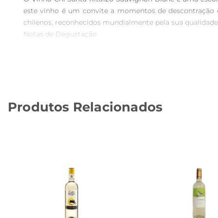
este vinho é um convite a momentos de descontração e p
chilenos, reconhecidos mundialmente pela sua qualidade.
Notas de Degustação  

Ao degustar, você será envolvido por aromas frutados qu
No paladar, sua acidez equilibrada e leve corpo fazem c
perfeitamente com pratos leves, como saladas, frutos do m
Harmonização Ideal  

Para aproveitar ao máximo a experiência com o Vinho C
Produtos Relacionados
leveza e frescor complementam esses sabores, tornando
com amigos ou familiares.

Informações Técnicas  

Este vinho é produzido na renomada vinícola Santa Rita,
Vinho Chi Santa Rita 120 Sauvignon Blanc é idealpara q