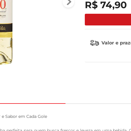
R$
74
,
90
tv
Valor e pra
r e Sabor em Cada Gole

ha perfeita para quem busca frescor e leveza em uma bebida. C