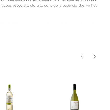
ções especiais, ele traz consigo a essência dos vinhos 
 notas herbáceas que proporcionam um toque refrescante. 
nho que se destaca pela sua versatilidade, harmonizando 
ceviche, saladas de frutas ou um risoto de limão. Sua 
te opção para ser servido como aperitivo em encontros 
hos de alta qualidade. Com um teor alcoólico de 12,5, o 
ml é perfeita para compartilhar momentos inesquecíveis.