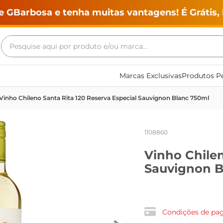
e GBarbosa e tenha muitas vantagens! É Grátis, 
Pesquise aqui por produto e/ou marca...
Termos mais buscados
Marcas Exclusivas
Produtos Pe
geladeira
Vinho Chileno Santa Rita 120 Reserva Especial Sauvignon Blanc 750ml
maquina lavar
fogao
1108860
café
Vinho Chilen
cerveja
Sauvignon B
frango
leite
vinho
Condições de p
leite pó