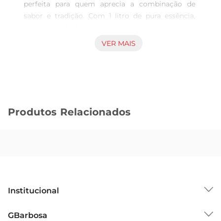
perfeita para quem aprecia a combinação de 
sabor e tradição. Com 1 litro de pura essência, 
este vinho é ideal para acompanhar momentos 
especiais, seja em um jantar com amigos ou em 
VER MAIS
uma celebração familiar. Sua composição 
cuidadosamente elaborada proporciona uma 
experiência enológica que encanta o paladar.

Características e Notas de Sabor  

Este vinho apresenta uma coloração vibrante e 
Produtos Relacionados
aromas que remetem a frutas maduras, com 
notas sutis que se destacam a cada gole. O 
equilíbrio entre acidez e doçura é umadas suas 
principais características, tornandoo uma opção 
versátil para harmonizar com diferentes pratos, 
desde carnes grelhadas atéqueijos variados. A 
complexidade de sabores é um convite para 
Institucional
explorar novas combinações gastronômicas.

Recomendações de Uso  

Sobre o GBarbosa
GBarbosa
Para aproveitar ao máximo as qualidades do 