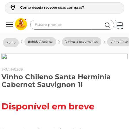
Como deseja receber suas compras?
Buscar produto
Termos mais buscados
Bebida Alcoólica
Vinhos E Espumantes
Vinho Tinto
geladeira
maquina lavar
fogao
:
1482691
Vinho Chileno Santa Herminia
café
Cabernet Sauvignon 1l
cerveja
frango
Disponível em breve
leite
vinho
leite pó