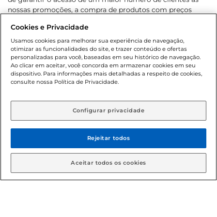
nossas promoções, a compra de produtos com preços
promocionais poderá ter sua quantidade limitada por
Cookies e Privacidade
cliente. Os preços, ofertas e condições são exclusivos para
o e-commerce e válidos durante o dia de hoje, podendo
Usamos cookies para melhorar sua experiência de navegação,
otimizar as funcionalidades do site, e trazer conteúdo e ofertas
sofrer alterações sem prévia notificação. Proibida a venda
personalizadas para você, baseadas em seu histórico de navegação.
de bebidas alcoólicas para menores de 18 anos, conforme
Ao clicar em aceitar, você concorda em armazenar cookies em seu
Lei n.º 8069/90, art. 81, inciso II (Estatuto da Criança e do
dispositivo. Para informações mais detalhadas a respeito de cookies,
Adolescente). Preços e condições exclusivos para o
consulte nossa Política de Privacidade.
www.gbarbosa.com.br
, podendo sofrer alterações sem
aviso prévio. O valor mínimo para as compras on-line é de
R$ 80,00.
Configurar privacidade
Rejeitar todos
© 2026 Copyright. Todos os direitos
reservados Gbarbosa.
Aceitar todos os cookies
Cencosud Brasil Comercial SA.CNPJ sob n° 39.346.861/0350-38 .
Sediada na Av. das Nações Unidas, 12.995, 21º andar, CEP: