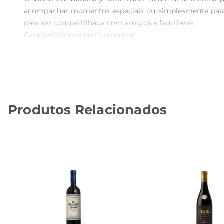
acompanhar momentos especiais ou simplesmente para re
para ser compartilhada com amigos e familiares.

Características e perfil sensorial  

Este vinho apresenta uma coloração rubi intensa, que já 
framboesas, complementados por sutis notas florais. Ao
É um vinho que agrada tanto os iniciantes quanto os co
Harmonização perfeita  

O Vinho Chi Concha y Toro Sweet Red é versátil e comb
Produtos Relacionados
ou até mesmo pratos de carne leve. Sua doçura também
uma reunião descontraída.

Recomendações de uso  

Para aproveitar ao máximo as qualidades destevinho, r
refrescante. É uma ótima opção para ser apreciado em t
Especificações técnicas  

 Volume: 750ml  

 Tipo: Vinho Tinto Doce  

 Região: Chile  

 Produtor: Concha y Toro  
