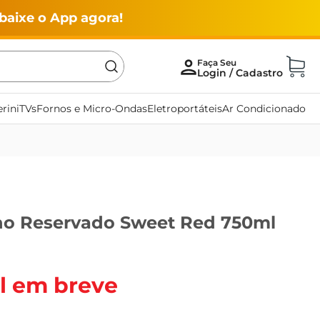
baixe o App agora!
rini
TVs
Fornos e Micro-Ondas
Eletroportáteis
Ar Condicionado
no Reservado Sweet Red 750ml
l em breve