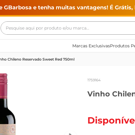
e GBarbosa e tenha muitas vantagens! É Grátis, 
Pesquise aqui por produto e/ou marca...
Termos mais buscados
Marcas Exclusivas
Produtos Pe
geladeira
nho Chileno Reservado Sweet Red 750ml
maquina lavar
fogao
1759164
café
Vinho Chile
cerveja
frango
leite
Disponíve
vinho
leite pó