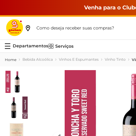
Venha para o Club
Como deseja receber suas compras?
Serviços
Bebida Alcoólica
Vinhos E Espumantes
Vinho Tinto
Vi