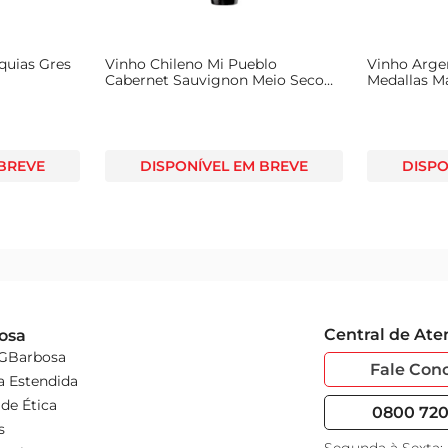
a bebida
quias Gres
Vinho Chileno Mi Pueblo
Vinho Argen
Cabernet Sauvignon Meio Seco
Medallas M
Tinto 750ml
 BREVE
DISPONÍVEL EM BREVE
DISPO
Central de At
osa
 GBarbosa
Fale Con
a Estendida
de Ética
0800 720 
s