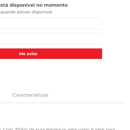
Me avise
Características
Com 750ml de pura elegância, este vinho é ideal para 