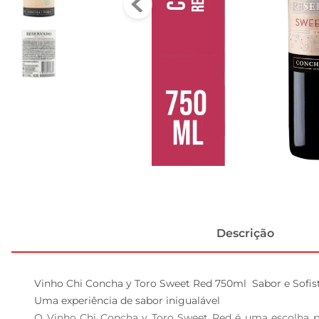
Descrição
Vinho Chi Concha y Toro Sweet Red 750ml  Sabor e Sofis
Uma experiência de sabor inigualável  

O Vinho Chi Concha y Toro Sweet Red é uma escolha pe