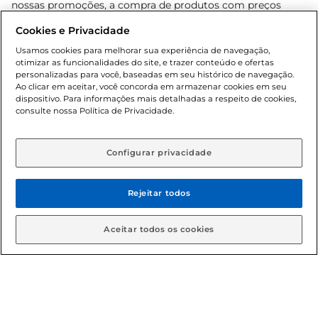
nossas promoções, a compra de produtos com preços
promocionais poderá ter sua quantidade limitada por
Cookies e Privacidade
cliente. Os preços, ofertas e condições são exclusivos para
o e-commerce e válidos durante o dia de hoje, podendo
Usamos cookies para melhorar sua experiência de navegação,
otimizar as funcionalidades do site, e trazer conteúdo e ofertas
sofrer alterações sem prévia notificação. Proibida a venda
personalizadas para você, baseadas em seu histórico de navegação.
de bebidas alcoólicas para menores de 18 anos, conforme
Ao clicar em aceitar, você concorda em armazenar cookies em seu
Lei n.º 8069/90, art. 81, inciso II (Estatuto da Criança e do
dispositivo. Para informações mais detalhadas a respeito de cookies,
Adolescente). Preços e condições exclusivos para o
consulte nossa Política de Privacidade.
www.gbarbosa.com.br
, podendo sofrer alterações sem
aviso prévio. O valor mínimo para as compras on-line é de
R$ 80,00.
Configurar privacidade
Rejeitar todos
© 2026 Copyright. Todos os direitos
reservados Gbarbosa.
Aceitar todos os cookies
Cencosud Brasil Comercial SA.CNPJ sob n° 39.346.861/0350-38 .
Sediada na Av. das Nações Unidas, 12.995, 21º andar, CEP:
04.578-000, Bairro Brooklin Paulista, na cidade de São Paulo -