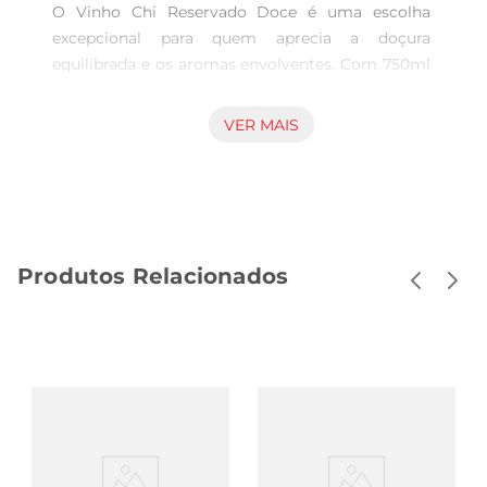
O Vinho Chi Reservado Doce é uma escolha 
excepcional para quem aprecia a doçura 
equilibrada e os aromas envolventes. Com 750ml 
de pura qualidade, este vinho é ideal para 
momentos especiais ou para acompanhar 
VER MAIS
sobremesas e queijos. Sua composição traz notas 
frutadas que se destacam, proporcionando uma 
experiência gustativa rica e prazerosa.

Produção e Características  

Este vinho é produzido com uvas selecionadas, 
Produtos Relacionados
garantindo um sabor autêntico e uma textura 
suave. O processo de fermentação é 
cuidadosamente controlado, resultando em um 
vinho doce, mas com uma acidez que equilibra a 
doçura, tornandoo refrescante. É uma opção 
perfeita para aqueles que buscam um vinho que 
não apenas satisfaça o paladar, mas que também 
encante os sentidos.

Harmonização Ideal  
