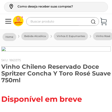
Como deseja receber suas compras?
Buscar produto
Termos mais buscados
Bebida Alcoólica
Vinhos E Espumantes
Vinho Rosé
geladeira
maquina lavar
fogao
:
1863375
Vinho Chileno Reservado Doce
café
Spritzer Concha Y Toro Rosé Suave
cerveja
750ml
frango
leite
Disponível em breve
vinho
leite pó