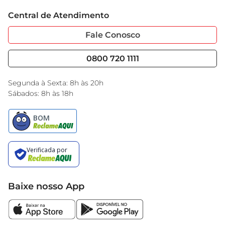
Trabalhe Conosco
Cartão GBarbosa
Central de Atendimento
Sobre Privacidade
Garantia Estendida
Portal do Fornecedo
Código de Ética
Fale Conosco
Nossas Lojas
Serviços
Cencosud Media
Blog GBarbosa
0800 720 1111
Black Friday
Encarte do Dia
Segunda à Sexta: 8h às 20h
Sábados: 8h às 18h
Baixe nosso App