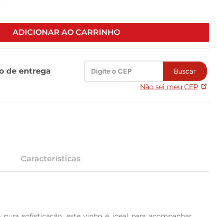
9
ADICIONAR AO CARRINHO
zo de entrega
Buscar
Não sei meu CEP
Características
ra sofisticação, este vinho é ideal para acompanhar 