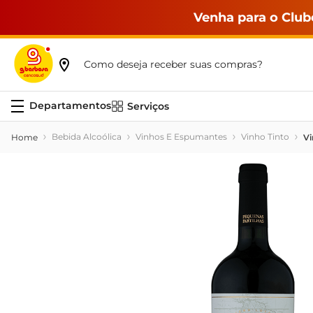
Venha para o Club
Como deseja receber suas compras?
Serviços
Bebida Alcoólica
Vinhos E Espumantes
Vinho Tinto
Vi