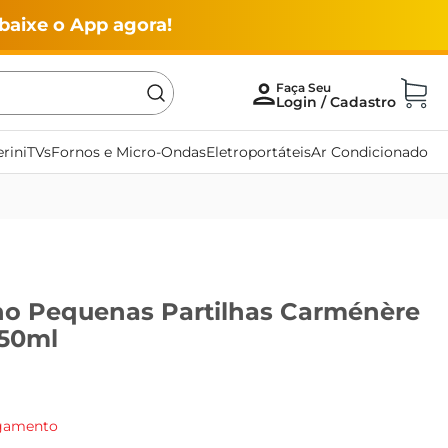
baixe o App agora!
rini
TVs
Fornos e Micro-Ondas
Eletroportáteis
Ar Condicionado
no Pequenas Partilhas Carménère
750ml
agamento