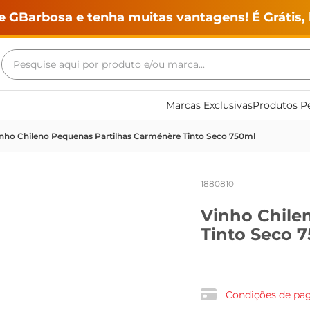
e GBarbosa e tenha muitas vantagens! É Grátis, 
Pesquise aqui por produto e/ou marca...
Termos mais buscados
Marcas Exclusivas
Produtos Pe
geladeira
nho Chileno Pequenas Partilhas Carménère Tinto Seco 750ml
maquina lavar
fogao
1880810
café
Vinho Chile
cerveja
Tinto Seco 
frango
vinho
leite
Condições de p
tv