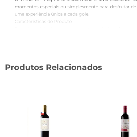
momentos especiais ou simplesmente para desfrutar de
uma experiência única a cada gole.

Características do Produto  

Este vinho tinto é produzidocom uvas selecionadas, gar
degustação que promete surpreender. O equilíbrio entre 
desde carnes vermelhas até queijos curados.

Recomendações de Uso  

Para aproveitar ao máximo as qualidades deste vinho, 
Produtos Relacionados
permitindo que cada detalhe se destaque. É uma ótima 
Harmonização  

O Vinho Chi Peq Partilhas Carmene combina perfeitame
dele um companheiro ideal paradiversas ocasiões, seja
Especificações Técnicas  

 Volume: 750ml  

 Tipo: Vinho Tinto  

 Uvas: Blend de variedades selecionadas  

 Temperatura ideal de serviço: 16°C a 18°C  

Aprecie o Vinho Chi Peq Partilhas Carmene e descubra