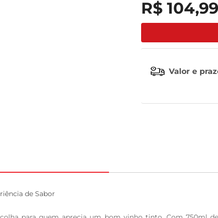
R$
104
,
9
leite pó
Valor e pra
iência de Sabor

colha para quem aprecia um bom vinho tinto. Com 750ml de pu