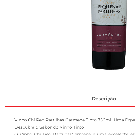
Descrição
Vinho Chi Peq Partilhas Carmene Tinto 750ml  Uma Exper
Descubra o Sabor do Vinho Tinto  

O Vinho Chi Peq PartilhasCarmene é uma excelente es