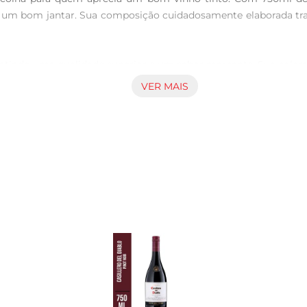
 um bom jantar. Sua composição cuidadosamente elaborada tra
antindo uma qualidade superior e um sabor marcante. Sua color
acidez e doçura torna o Chi Peq Partilhas Carmene uma opção ve
VER MAIS
recomendase servilo a uma temperatura entre 16°C e 18°C. Es
escolha para jantares em família, comemorações ou mesmo par
nte com pratos como carnes assadas, massas com molhos encorp
 em um jantar romântico ou em um encontro com amigos.

 um novo patamar de sabor e qualidade. Cada garrafa é uma c