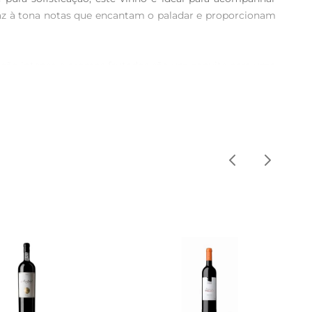
z à tona notas que encantam o paladar e proporcionam 
ação intensa e aromas frutados são um convite para uma 
rsátil, perfeita para harmonizar com diferentes pratos, 
sa faixa de temperatura realça seus aromas e sabores, 
a um momento de relaxamento após um dia agitado.

ados e queijos de sabor forte. Sua versatilidade faz 
elebração da tradição vinícola, trazendo o melhor da 