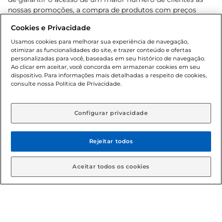
nossas promoções, a compra de produtos com preços
promocionais poderá ter sua quantidade limitada por
Cookies e Privacidade
cliente. Os preços, ofertas e condições são exclusivos para
o e-commerce e válidos durante o dia de hoje, podendo
Usamos cookies para melhorar sua experiência de navegação,
otimizar as funcionalidades do site, e trazer conteúdo e ofertas
sofrer alterações sem prévia notificação. Proibida a venda
personalizadas para você, baseadas em seu histórico de navegação.
de bebidas alcoólicas para menores de 18 anos, conforme
Ao clicar em aceitar, você concorda em armazenar cookies em seu
Lei n.º 8069/90, art. 81, inciso II (Estatuto da Criança e do
dispositivo. Para informações mais detalhadas a respeito de cookies,
Adolescente). Preços e condições exclusivos para o
consulte nossa Política de Privacidade.
www.gbarbosa.com.br
, podendo sofrer alterações sem
aviso prévio. O valor mínimo para as compras on-line é de
R$ 80,00.
Configurar privacidade
Rejeitar todos
© 2026 Copyright. Todos os direitos
reservados Gbarbosa.
Aceitar todos os cookies
Cencosud Brasil Comercial SA.CNPJ sob n° 39.346.861/0350-38 .
Sediada na Av. das Nações Unidas, 12.995, 21º andar, CEP: