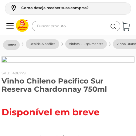
Como deseja receber suas compras?
Buscar produto
Termos mais buscados
Bebida Alcoólica
Vinhos E Espumantes
Vinho Bran
geladeira
maquina lavar
fogao
:
1496779
Vinho Chileno Pacifico Sur
café
Reserva Chardonnay 750ml
cerveja
frango
Disponível em breve
leite
vinho
leite pó