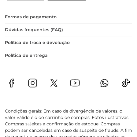
adequadas para vinhos brancos, que ajudam a 
concentrar os aromas e a apreciar a cor vibrante 
da bebida.
Formas de pagamento
Dúvidas frequentes (FAQ)
Política de troca e devolução
Política de entrega
Condições gerais: Em caso de divergência de valores, o
valor válido é o do carrinho de compras. Fotos ilustrativas.
Compras sujeitas a confirmação de estoque. Compras
podem ser canceladas em caso de suspeita de fraude. A fim
de garantir o acesso de um maior número de clientes as