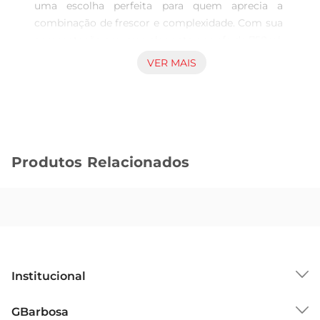
uma escolha perfeita para quem aprecia a 
combinação de frescor e complexidade. Com sua 
apresentação em uma elegante garrafa de 750ml, 
este vinho branco é ideal para acompanhar 
VER MAIS
momentos especiais ou simplesmente para 
desfrutar em um jantar descontraído. Sua origem 
nas vinhas do Chile proporciona características 
únicas que refletem o terroir da região.

Notas deDegustação  

Produtos Relacionados
Ao servir, o Chi Pacífico Sur revela uma cor 
amarelo palha com reflexos esverdeados, que já 
antecipam a frescura do produto. No nariz, 
destacamse aromas frutados de maçã verde e 
pêssego, acompanhados por sutis notas de 
baunilha e caramelo, resultadodo 
envelhecimento em barricas de carvalho. Em 
Institucional
boca, o vinho apresenta uma acidez equilibrada, 
proporcionando uma sensação de levezae um 
Sobre o GBarbosa
GBarbosa
final persistente que convida a mais um gole.
