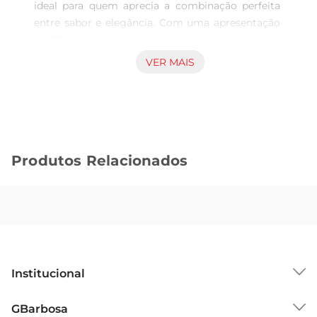
ideal para quem aprecia a combinação perfeita 
entre sabor e elegância. Com uma apresentação 
de 750ml, este vinho tinto se destaca por seu 
perfil aromático rico e envolvente, 
VER MAIS
proporcionando uma experiência sensorial única 
a cada gole. Ideal para acompanhar momentos 
especiais ou simplesmente para desfrutar de um 
bom jantar, ele é a companhia perfeita para 
diversas ocasiões.

Produtos Relacionados
Características Principais

Este Merlot é conhecido por sua suavidade e 
notas frutadas, que incluem toques de ameixa e 
cereja, equilibradas por uma leve nuance de 
especiarias. A sua textura macia e taninos bem 
integrados tornamno acessível tanto para 
iniciantes quanto para conhecedores de vinhos. A 
Institucional
coloração rubi intensa é um convite para explorar 
seu sabor, que se revela a cada nova taça.

Sobre o GBarbosa
GBarbosa
Harmonização e Sugestões de Uso
