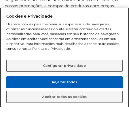
nossas promoções, a compra de produtos com preços
promocionais poderá ter sua quantidade limitada por
Cookies e Privacidade
cliente. Os preços, ofertas e condições são exclusivos para
o e-commerce e válidos durante o dia de hoje, podendo
Usamos cookies para melhorar sua experiência de navegação,
otimizar as funcionalidades do site, e trazer conteúdo e ofertas
sofrer alterações sem prévia notificação. Proibida a venda
personalizadas para você, baseadas em seu histórico de navegação.
de bebidas alcoólicas para menores de 18 anos, conforme
Ao clicar em aceitar, você concorda em armazenar cookies em seu
Lei n.º 8069/90, art. 81, inciso II (Estatuto da Criança e do
dispositivo. Para informações mais detalhadas a respeito de cookies,
Adolescente). Preços e condições exclusivos para o
consulte nossa Política de Privacidade.
www.gbarbosa.com.br
, podendo sofrer alterações sem
aviso prévio. O valor mínimo para as compras on-line é de
R$ 80,00.
Configurar privacidade
Rejeitar todos
© 2026 Copyright. Todos os direitos
reservados Gbarbosa.
Aceitar todos os cookies
Cencosud Brasil Comercial SA.CNPJ sob n° 39.346.861/0350-38 .
Sediada na Av. das Nações Unidas, 12.995, 21º andar, CEP: