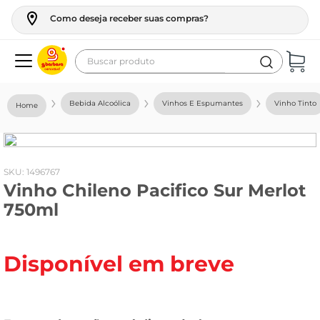
Como deseja receber suas compras?
Buscar produto
Termos mais buscados
Bebida Alcoólica
Vinhos E Espumantes
Vinho Tinto
geladeira
maquina lavar
fogao
:
1496767
Vinho Chileno Pacifico Sur Merlot
café
750ml
cerveja
frango
Disponível em breve
leite
vinho
leite pó