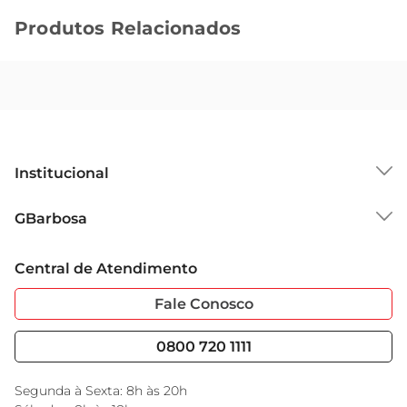
Produtos Relacionados
Institucional
Sobre o GBarbosa
GBarbosa
Grupo Cencosud
Trabalhe Conosco
Cartão GBarbosa
Central de Atendimento
Sobre Privacidade
Garantia Estendida
Portal do Fornecedo
Código de Ética
Fale Conosco
Nossas Lojas
Serviços
Cencosud Media
Blog GBarbosa
0800 720 1111
Black Friday
Encarte do Dia
Segunda à Sexta: 8h às 20h