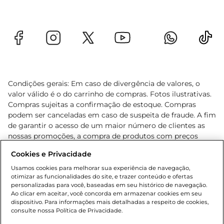
Condições gerais: Em caso de divergência de valores, o
valor válido é o do carrinho de compras. Fotos ilustrativas.
Compras sujeitas a confirmação de estoque. Compras
podem ser canceladas em caso de suspeita de fraude. A fim
de garantir o acesso de um maior número de clientes as
nossas promoções, a compra de produtos com preços
promocionais poderá ter sua quantidade limitada por
Cookies e Privacidade
cliente. Os preços, ofertas e condições são exclusivos para
o e-commerce e válidos durante o dia de hoje, podendo
Usamos cookies para melhorar sua experiência de navegação,
otimizar as funcionalidades do site, e trazer conteúdo e ofertas
sofrer alterações sem prévia notificação. Proibida a venda
personalizadas para você, baseadas em seu histórico de navegação.
de bebidas alcoólicas para menores de 18 anos, conforme
Ao clicar em aceitar, você concorda em armazenar cookies em seu
Lei n.º 8069/90, art. 81, inciso II (Estatuto da Criança e do
dispositivo. Para informações mais detalhadas a respeito de cookies,
Adolescente). Preços e condições exclusivos para o
consulte nossa Política de Privacidade.
www.gbarbosa.com.br
, podendo sofrer alterações sem