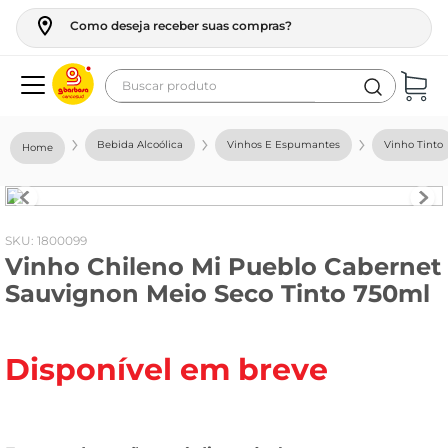
Como deseja receber suas compras?
Buscar produto
Termos mais buscados
Bebida Alcoólica
Vinhos E Espumantes
Vinho Tinto
geladeira
maquina lavar
fogao
:
1800099
Vinho Chileno Mi Pueblo Cabernet
café
Sauvignon Meio Seco Tinto 750ml
cerveja
frango
Disponível em breve
leite
vinho
leite pó