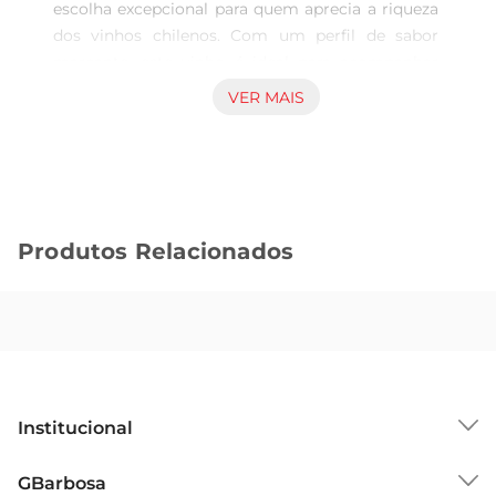
escolha excepcional para quem aprecia a riqueza 
dos vinhos chilenos. Com um perfil de sabor 
marcante, este vinho é ideal para acompanhar 
momentos especiais ou simplesmente para 
VER MAIS
desfrutar em uma noite tranquila. Sua 
harmonização perfeita com pratos variados faz 
dele um companheiro versátil em qualquer 
refeição.

Características do Vinho  

Produtos Relacionados
Este Carménère apresenta uma cor intensa e 
profunda, que já antecipa a experiência rica que 
está por vir. No nariz, é possível perceber notas 
de frutas escuras, como ameixas e cerejas, 
acompanhadas por sutis toques de especiarias e 
um leve aroma de baunilha, resultado do seu 
envelhecimento em barricas de carvalho. Em 
Institucional
boca, o vinho se revela encorpado, com taninos 
macios e um final longo e agradável, que convida 
Sobre o GBarbosa
GBarbosa
a um novo gole.
