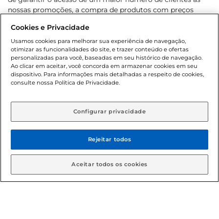
nossas promoções, a compra de produtos com preços
promocionais poderá ter sua quantidade limitada por
Cookies e Privacidade
cliente. Os preços, ofertas e condições são exclusivos para
o e-commerce e válidos durante o dia de hoje, podendo
Usamos cookies para melhorar sua experiência de navegação,
otimizar as funcionalidades do site, e trazer conteúdo e ofertas
sofrer alterações sem prévia notificação. Proibida a venda
personalizadas para você, baseadas em seu histórico de navegação.
de bebidas alcoólicas para menores de 18 anos, conforme
Ao clicar em aceitar, você concorda em armazenar cookies em seu
Lei n.º 8069/90, art. 81, inciso II (Estatuto da Criança e do
dispositivo. Para informações mais detalhadas a respeito de cookies,
Adolescente). Preços e condições exclusivos para o
consulte nossa Política de Privacidade.
www.gbarbosa.com.br
, podendo sofrer alterações sem
aviso prévio. O valor mínimo para as compras on-line é de
R$ 80,00.
Configurar privacidade
Rejeitar todos
© 2026 Copyright. Todos os direitos
reservados Gbarbosa.
Aceitar todos os cookies
Cencosud Brasil Comercial SA.CNPJ sob n° 39.346.861/0350-38 .
Sediada na Av. das Nações Unidas, 12.995, 21º andar, CEP: