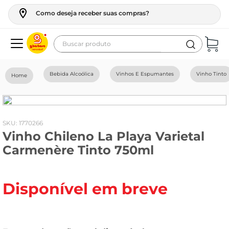
Como deseja receber suas compras?
Buscar produto
Termos mais buscados
Bebida Alcoólica
Vinhos E Espumantes
Vinho Tinto
geladeira
maquina lavar
fogao
:
1770266
Vinho Chileno La Playa Varietal
café
Carmenère Tinto 750ml
cerveja
frango
Disponível em breve
leite
vinho
leite pó